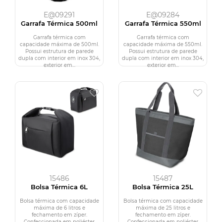
E@09291
E@09284
Garrafa Térmica 500ml
Garrafa Térmica 550ml
Garrafa térmica com
Garrafa térmica com
capacidade máxima de 500ml.
capacidade máxima de 550ml.
Possui estrutura de parede
Possui estrutura de parede
dupla com interior em inox 304,
dupla com interior em inox 304,
exterior em...
exterior em...
15486
15487
Bolsa Térmica 6L
Bolsa Térmica 25L
Bolsa térmica com capacidade
Bolsa térmica com capacidade
máxima de 6 litros e
máxima de 25 litros e
fechamento em zíper.
fechamento em zíper.
Confeccionada em poliéster
Confeccionada em poliéster