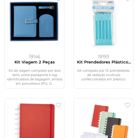
19146
19193
Kit Viagem 2 Peças
Kit Prendedores Plásticos
10 Peças
Kit de viagem composto por dois
Kit composto por 10 prendedores
itens: porta-passaporte e tag
de vedação multiuso
identificadora de bagagem, ambos
confeccionados em plástico.
em poliuretano (PU). O...