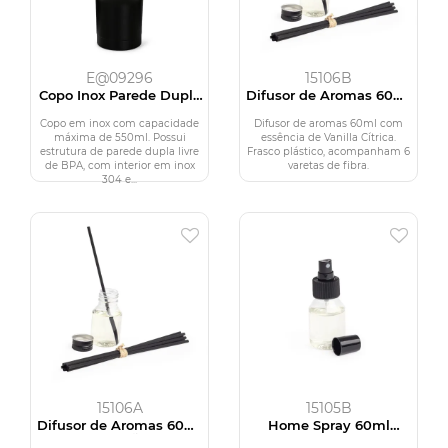
E@09296
15106B
Copo Inox Parede Dupla
Difusor de Aromas 60ml
550ml
Vanilla Cítrica
Copo em inox com capacidade
Difusor de aromas 60ml com
máxima de 550ml. Possui
essência de Vanilla Cítrica.
estrutura de parede dupla livre
Frasco plástico, acompanham 6
de BPA, com interior em inox
varetas de fibra.
304 e...
15106A
15105B
Difusor de Aromas 60ml
Home Spray 60ml
Avelã
Vanilla Cítrica