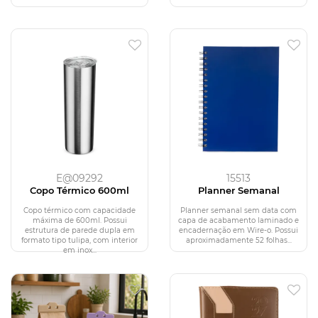
E@09292
15513
Copo Térmico 600ml
Planner Semanal
Copo térmico com capacidade
Planner semanal sem data com
máxima de 600ml. Possui
capa de acabamento laminado e
estrutura de parede dupla em
encadernação em Wire-o. Possui
formato tipo tulipa, com interior
aproximadamente 52 folhas...
em inox...