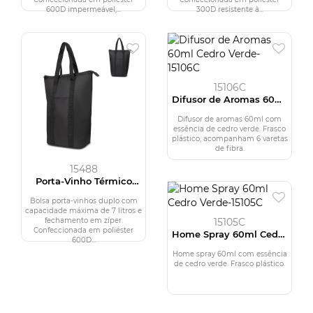
600D impermeável,...
300D resistente à...
15106C
Difusor de Aromas 60ml
Cedro Verde
Difusor de aromas 60ml com
essência de cedro verde. Frasco
plástico, acompanham 6 varetas
de fibra.
15488
Porta-Vinho Térmico
Duplo
Bolsa porta-vinhos duplo com
capacidade máxima de 7 litros e
fechamento em zíper.
15105C
Confeccionada em poliéster
Home Spray 60ml Cedro
600D...
Verde
Home spray 60ml com essência
de cedro verde. Frasco plástico.