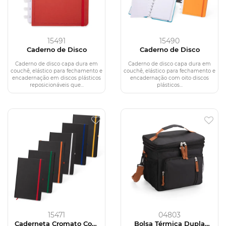
15491
15490
Caderno de Disco
Caderno de Disco
Caderno de disco capa dura em
Caderno de disco capa dura em
couchê, elástico para fechamento e
couchê, elástico para fechamento e
encadernação em discos plásticos
encadernação com oito discos
reposicionáveis que...
plásticos...
15471
04803
Caderneta Cromato Com
Bolsa Térmica Dupla