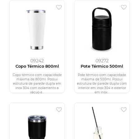
09242
09272
Copo Térmico 800ml
Pote Térmico 500ml
Copo térmico com capacidade
Pote térmico com capacidade
máxima de 800ml. Possui
máxima de 500ml. Possui
estrutura de parede dupla em
estrutura de parede dupla com
inox 304 com isolamento a
interior em inox 304 e exterior
vácuo e...
em inox...