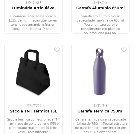
06013P
09304
Luminária Articulável
Garrafa Alumínio 650ml
Recarregável 10 LEDs
Luminária recarregável com 10
Garrafa em alumínio com
LEDs de iluminação quente, em
capacidade máxima de 650ml.
tonalidade amarela, e fria, em
Possui pintura spray e
tonalidade branca. Possui...
revestimento em plástico
polipropileno (PP) no...
15507G
09299
Sacola TNT Térmica 15L
Garrafa Térmica 750ml
Sacola térmica confeccionada TNT
Garrafa térmica com capacidade
laminado de polipropileno (PP) e
máxima de 750ml. Possui estrutura
capacidade máxima de 15 litros.
de parede dupla com interior em
Possui revestimento...
inox 304 e exterior em...