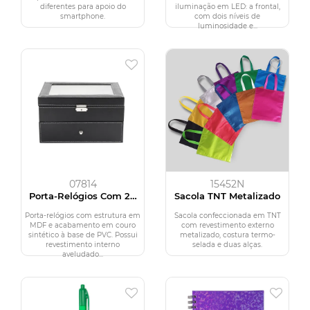
diferentes para apoio do
iluminação em LED: a frontal,
smartphone.
com dois níveis de
luminosidade e...
07814
15452N
Porta-Relógios Com 20
Sacola TNT Metalizado
Divisórias
Porta-relógios com estrutura em
Sacola confeccionada em TNT
MDF e acabamento em couro
com revestimento externo
sintético à base de PVC. Possui
metalizado, costura termo-
revestimento interno
selada e duas alças.
aveludado...