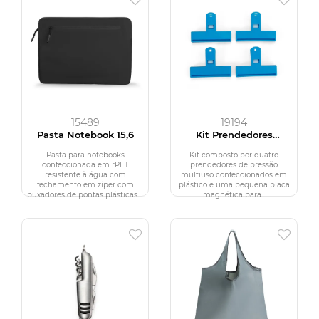
15489
19194
Pasta Notebook 15,6
Kit Prendedores
Multiuso 4 Peças
Pasta para notebooks
Kit composto por quatro
confeccionada em rPET
prendedores de pressão
resistente à água com
multiuso confeccionados em
fechamento em zíper com
plástico e uma pequena placa
puxadores de pontas plásticas....
magnética para...