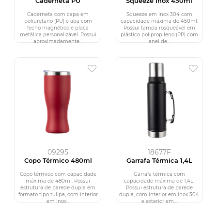
Caderneta PU
Squeeze Inox 450ml
Caderneta com capa em
Squeeze em inox 304 com
poliuretano (PU) e aba com
capacidade máxima de 450ml.
fecho magnético e placa
Possui tampa rosqueável em
metálica personalizável. Possui
plástico polipropileno (PP) com
aproximadamente...
anel de...
09295
18677F
Copo Térmico 480ml
Garrafa Térmica 1,4L
Copo térmico com capacidade
Garrafa térmica com
máxima de 480ml. Possui
capacidade máxima de 1,4L.
estrutura de parede dupla em
Possui estrutura de parede
formato tipo tulipa, com interior
dupla, com interior em inox 304
em inox...
e exterior em...