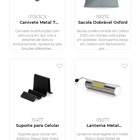
01263CX
09276
Canivete Metal 7
Sacola Dobrável Oxford
Funções
Canivete multifunções com
Sacola confeccionada em Oxford
estrutura em aço inox e
210D com bordas costuradas
detalhes de textura
em poliéster. Acompanha estojo
emborrachada. Apresenta sete
em Oxford com fechamento
funções diferentes:...
por...
15477
09277
Suporte para Celular
Lanterna Metal
Recarregável
Suporte para celular em
Lanterna recarregável em metal.
plástico. Possui dois níveis
Possui duas fontes de