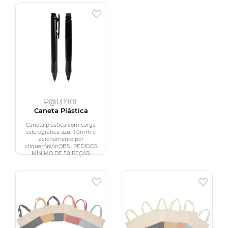
P@13190L
Caneta Plástica
Caneta plástica com carga
esferográfica azul 1.0mm e
acionamento por
clique.\r\n\r\nOBS.: PEDIDOS
MÍNIMO DE 50 PEÇAS!