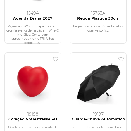
15494
13763A
Agenda Diária 2027
Régua Plástica 30cm
Agenda 2027 com capa dura em
Régua plástica de 30 centímetros
cromia e encadernação em Wire-O
com verso liso.
metálico. Conta com
aproximadamente 178 folhas
dedicadas...
19198
19197
Coração Antiestresse PU
Guarda-Chuva Automático
Objeto apertável com formato de
Guarda-chuva confeccionado em