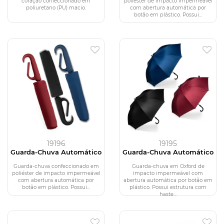
coração confeccionado em
poliéster de impacto impermeável
poliuretano (PU) macio.
com abertura automática por
botão em plástico. Possui...
19196
19195
Guarda-Chuva Automático
Guarda-Chuva Automático
Guarda-chuva confeccionado em
Guarda-chuva em Oxford de
poliéster de impacto impermeável
impacto impermeável com
com abertura automática por
abertura automática por botão em
botão em plástico. Possui...
plástico. Possui estrutura com
haste...