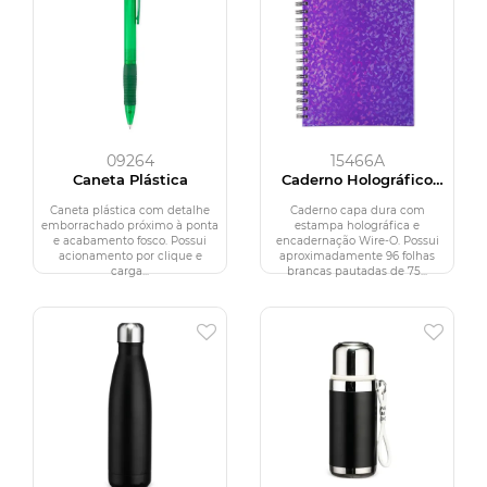
09264
15466A
Caneta Plástica
Caderno Holográfico
Com Pauta
Caneta plástica com detalhe
Caderno capa dura com
emborrachado próximo à ponta
estampa holográfica e
e acabamento fosco. Possui
encadernação Wire-O. Possui
acionamento por clique e
aproximadamente 96 folhas
carga...
brancas pautadas de 75...