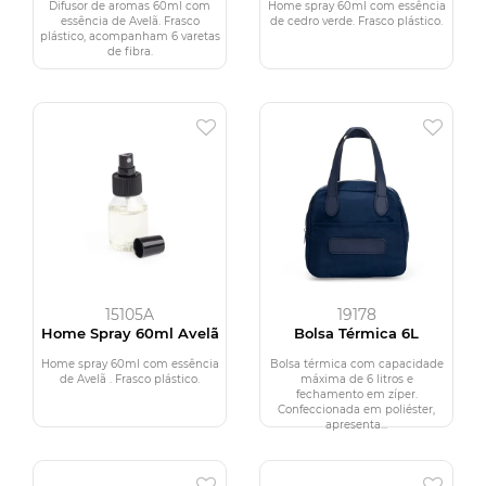
Difusor de aromas 60ml com
Home spray 60ml com essência
essência de Avelã. Frasco
de cedro verde. Frasco plástico.
plástico, acompanham 6 varetas
de fibra.
15105A
19178
Home Spray 60ml Avelã
Bolsa Térmica 6L
Home spray 60ml com essência
Bolsa térmica com capacidade
de Avelã . Frasco plástico.
máxima de 6 litros e
fechamento em zíper.
Confeccionada em poliéster,
apresenta...