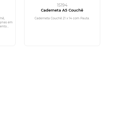
15194
Caderneta A5 Couchê
hê,
Caderneta Couchê 21 x 14 com Pauta.
ginas em
nto....