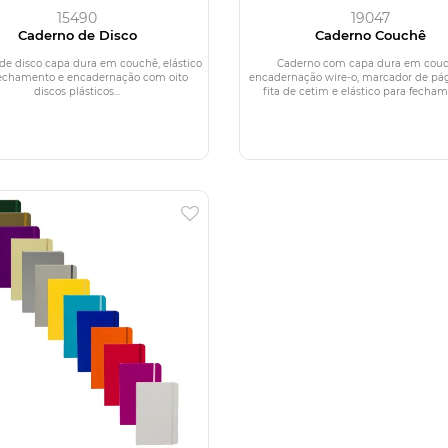
15490
19047
Caderno de Disco
Caderno Couchê
de disco capa dura em couchê, elástico
Caderno com capa dura em couc
fechamento e encadernação com oito
encadernação wire-o, marcador de pá
discos plásticos...
fita de cetim e elástico para fechame