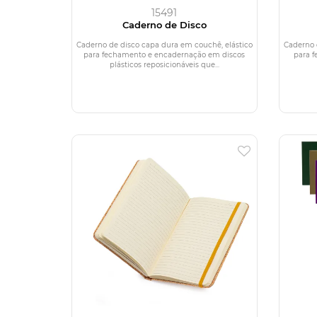
15491
Caderno de Disco
Caderno de disco capa dura em couchê, elástico
Caderno 
para fechamento e encadernação em discos
para 
plásticos reposicionáveis que...