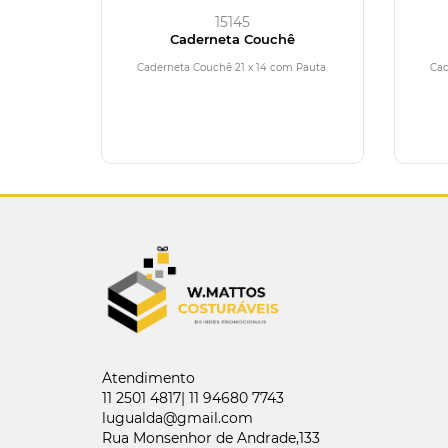
15145
Caderneta Couchê
Caderneta Couchê 21 x 14 com Pauta.
Cad
Atendimento
11 2501 4817| 11 94680 7743
lugualda@gmail.com
Rua Monsenhor de Andrade,133