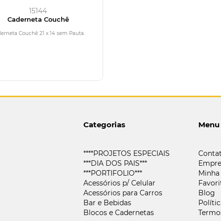
15144
Caderneta Couchê
erneta Couchê 21 x 14 sem Pauta.
Categorias
Menu
****PROJETOS ESPECIAIS
Conta
***DIA DOS PAIS***
Empre
***PORTIFOLIO***
Minha
Acessórios p/ Celular
Favori
Acessórios para Carros
Blog
Bar e Bebidas
Políti
Blocos e Cadernetas
Termo