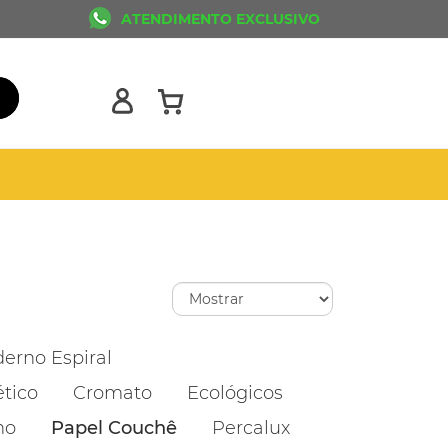
ATENDIMENTO EXCLUSIVO
erno Espiral
ético
Cromato
Ecológicos
ho
Papel Couchê
Percalux