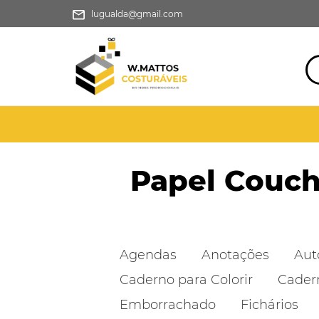
lugualda@gmail.com
Papel Couc
Agendas
Anotações
Aut
Caderno para Colorir
Cader
Emborrachado
Fichários