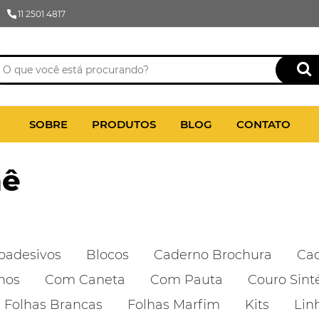
11 2501 4817
SOBRE
PRODUTOS
BLOG
CONTATO
hê
oadesivos
Blocos
Caderno Brochura
Cad
nos
Com Caneta
Com Pauta
Couro Sint
Folhas Brancas
Folhas Marfim
Kits
Lin