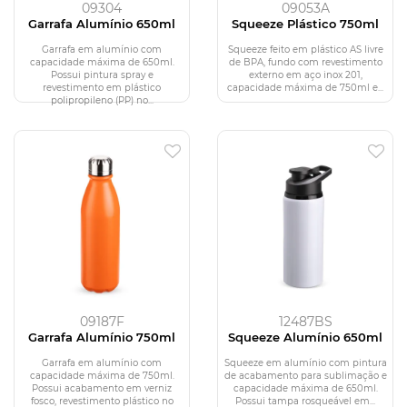
09304
09053A
Garrafa Alumínio 650ml
Squeeze Plástico 750ml
Garrafa em alumínio com
Squeeze feito em plástico AS livre
capacidade máxima de 650ml.
de BPA, fundo com revestimento
Possui pintura spray e
externo em aço inox 201,
revestimento em plástico
capacidade máxima de 750ml e...
polipropileno (PP) no...
09187F
12487BS
Garrafa Alumínio 750ml
Squeeze Alumínio 650ml
Garrafa em alumínio com
Squeeze em alumínio com pintura
capacidade máxima de 750ml.
de acabamento para sublimação e
Possui acabamento em verniz
capacidade máxima de 650ml.
fosco, revestimento plástico no
Possui tampa rosqueável em...