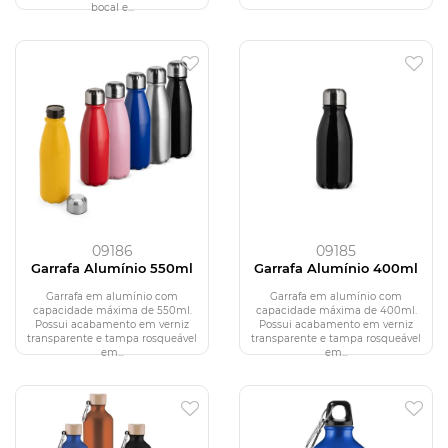
bocal e...
09186
09185
Garrafa Alumínio 550ml
Garrafa Alumínio 400ml
Garrafa em alumínio com
Garrafa em alumínio com
capacidade máxima de 550ml.
capacidade máxima de 400ml.
Possui acabamento em verniz
Possui acabamento em verniz
transparente e tampa rosqueável
transparente e tampa rosqueável
em...
em...