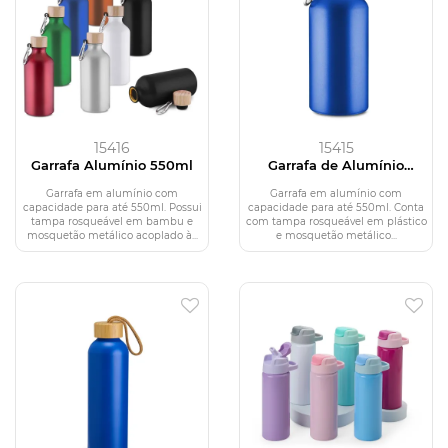
15416
15415
Garrafa Alumínio 550ml
Garrafa de Alumínio
550ml
Garrafa em alumínio com
Garrafa em alumínio com
capacidade para até 550ml. Possui
capacidade para até 550ml. Conta
tampa rosqueável em bambu e
com tampa rosqueável em plástico
mosquetão metálico acoplado à...
e mosquetão metálico...