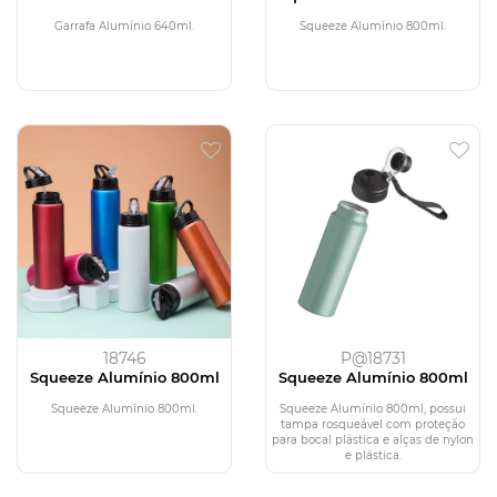
Garrafa Alumínio 640ml.
Squeeze Alumínio 800ml.
18746
P@18731
Squeeze Alumínio 800ml
Squeeze Alumínio 800ml
Squeeze Alumínio 800ml.
Squeeze Alumínio 800ml, possui
tampa rosqueável com proteção
para bocal plástica e alças de nylon
e plástica.