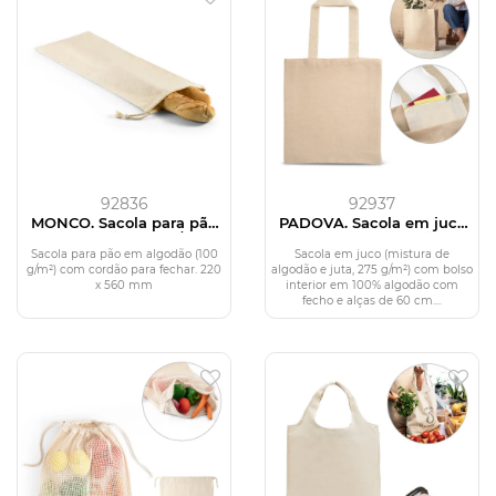
92836
92937
MONCO. Sacola para pão
PADOVA. Sacola em juco
em algodão (100 g/m²)
(mistura de algodão e
juta, 275 g/m²)
Sacola para pão em algodão (100
Sacola em juco (mistura de
g/m²) com cordão para fechar. 220
algodão e juta, 275 g/m²) com bolso
x 560 mm
interior em 100% algodão com
fecho e alças de 60 cm....