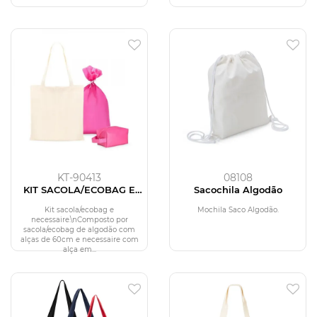
KT-90413
08108
KIT SACOLA/ECOBAG E
Sacochila Algodão
NECESSAIRE - 2 PÇS
Kit sacola/ecobag e
Mochila Saco Algodão.
necessaire.\nComposto por
sacola/ecobag de algodão com
alças de 60cm e necessaire com
alça em...