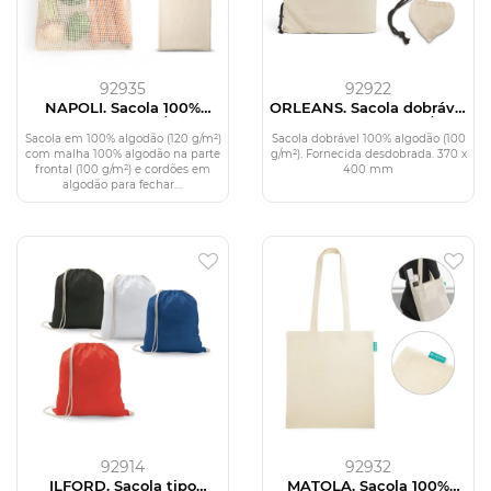
92935
92922
NAPOLI. Sacola 100%
ORLEANS. Sacola dobrável
algodão (120 g/m²)
100% algodão (100 g/m²)
Sacola em 100% algodão (120 g/m²)
Sacola dobrável 100% algodão (100
com malha 100% algodão na parte
g/m²). Fornecida desdobrada. 370 x
frontal (100 g/m²) e cordões em
400 mm
algodão para fechar....
92914
92932
ILFORD. Sacola tipo
MATOLA. Sacola 100%