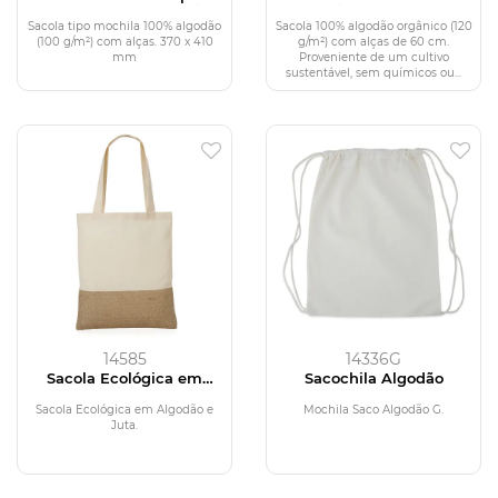
mochila 100% algodão
algodão orgânico (120
(100g/m²)
g/m²)
Sacola tipo mochila 100% algodão
Sacola 100% algodão orgânico (120
(100 g/m²) com alças. 370 x 410
g/m²) com alças de 60 cm.
mm
Proveniente de um cultivo
sustentável, sem químicos ou...
14585
14336G
Sacola Ecológica em
Sacochila Algodão
Algodão e Juta
Sacola Ecológica em Algodão e
Mochila Saco Algodão G.
Juta.