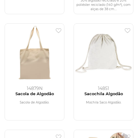
poliéster reciclado (140
30% algodão reciclado e 20%
g/m²)
poliéster reciclado (140 g/m²), com
alças de 38 cm....
14879N
14851
Sacola de Algodão
Sacochila Algodão
Sacola de Algodão.
Mochila Saco Algodão.