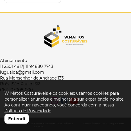
Atendimento
11 2501 4817| 11 94680 7743
lugualda@gmail.com
Rua Monsenhor de Andrade,133
Brás |São Paulo |SP
CEP: 03008-000
W Matos Costuráveis e os cookies: usamos cookies para
personalizar anúncios e melhorar a sua experiência no site.
Ao continuar navegando, você concorda com a nossa
Política de Privacidade
Entendi
© W Matos Costuráveis 2026
W Matos Costuráveis
. Todos os direitos
Desenvolvimento por
A. Jung Soluções
reservados.