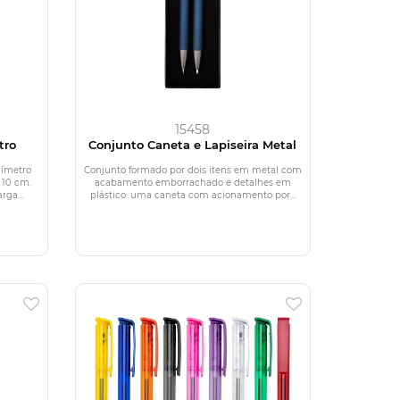
15458
tro
Conjunto Caneta e Lapiseira Metal
uímetro
Conjunto formado por dois itens em metal com
 10 cm.
acabamento emborrachado e detalhes em
ga...
plástico: uma caneta com acionamento por...