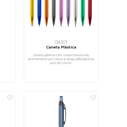
13630T
Caneta Plástica
Caneta plástica com corpo translúcido,
acionamento por clique e carga esferográfica
azul de 1,0mm.