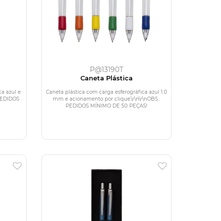
P@13190T
Caneta Plástica
ca azul e
Caneta plástica com carga esferográfica azul 1.0
 PEDIDOS
mm e acionamento por clique.\r\n\r\nOBS.:
PEDIDOS MÍNIMO DE 50 PEÇAS!