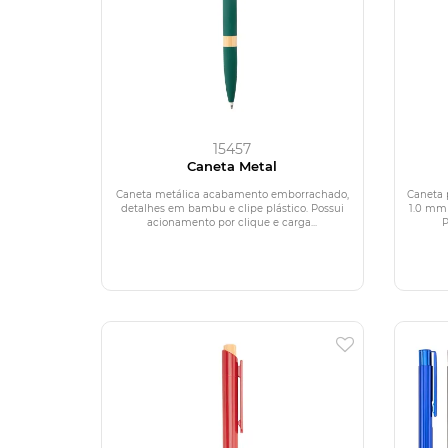
15457
Caneta Metal
Caneta metálica acabamento emborrachado,
Caneta 
detalhes em bambu e clipe plástico. Possui
1.0 mm 
acionamento por clique e carga...