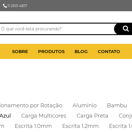
11 2501 4817
SOBRE
PRODUTOS
BLOG
CONTATO
ionamento por Rotação
Alumínio
Bambu
Azul
Carga Multicores
Carga Preta
Conj
mm
Escrita 1.0mm
Escrita 1.2mm
Escrita 