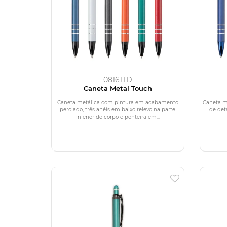
08161TD
Caneta Metal Touch
Caneta metálica com pintura em acabamento
Caneta m
perolado, três anéis em baixo relevo na parte
de det
inferior do corpo e ponteira em...