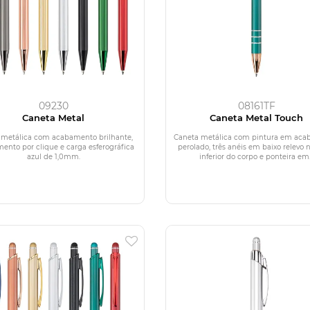
09230
08161TF
Caneta Metal
Caneta Metal Touch
 metálica com acabamento brilhante,
Caneta metálica com pintura em ac
ento por clique e carga esferográfica
perolado, três anéis em baixo relevo 
azul de 1,0mm.
inferior do corpo e ponteira em.