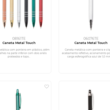
08161TE
06076TE
Caneta Metal Touch
Caneta Metal Touch
etálica com ponteira em plástico, além
Caneta metálica com ponteira e cl
alhes na parte inferior com dois anéis
acabamento refletivo, acionamento por
prateados e topo...
carga esferográfica azul de 1,0 mm 