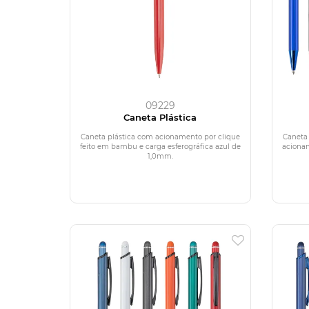
09229
Caneta Plástica
Caneta plástica com acionamento por clique
Caneta
feito em bambu e carga esferográfica azul de
acionam
1,0mm.