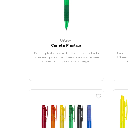
09264
Caneta Plástica
Caneta plástica com detalhe emborrachado
Caneta 
próximo à ponta e acabamento fosco. Possui
1.0mm e
acionamento por clique e carga...