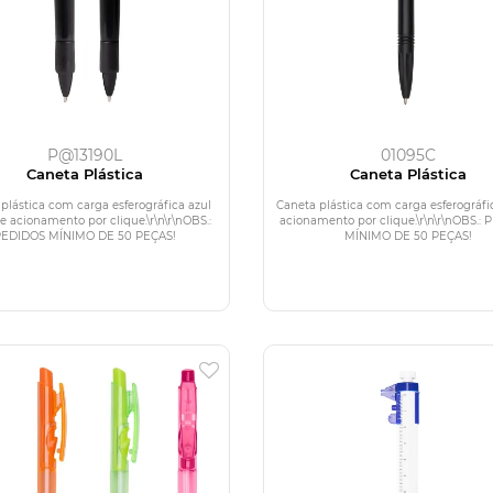
P@13190L
01095C
Caneta Plástica
Caneta Plástica
plástica com carga esferográfica azul
Caneta plástica com carga esferográfi
 acionamento por clique.\r\n\r\nOBS.:
acionamento por clique.\r\n\r\nOBS.:
PEDIDOS MÍNIMO DE 50 PEÇAS!
MÍNIMO DE 50 PEÇAS!