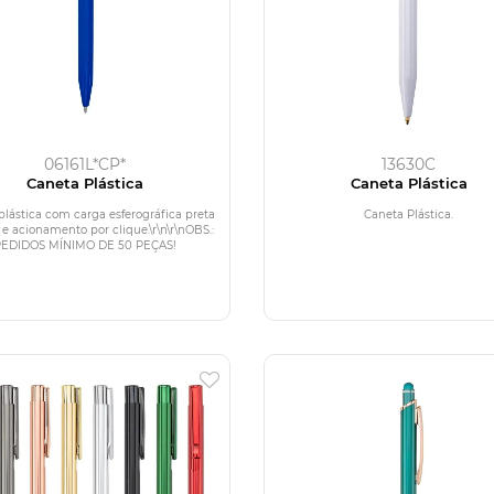
06161L*CP*
13630C
Caneta Plástica
Caneta Plástica
plástica com carga esferográfica preta
Caneta Plástica.
e acionamento por clique.\r\n\r\nOBS.:
PEDIDOS MÍNIMO DE 50 PEÇAS!