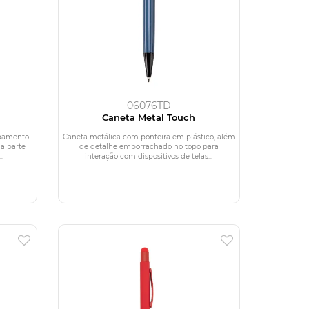
06076TD
Caneta Metal Touch
abamento
Caneta metálica com ponteira em plástico, além
na parte
de detalhe emborrachado no topo para
..
interação com dispositivos de telas...