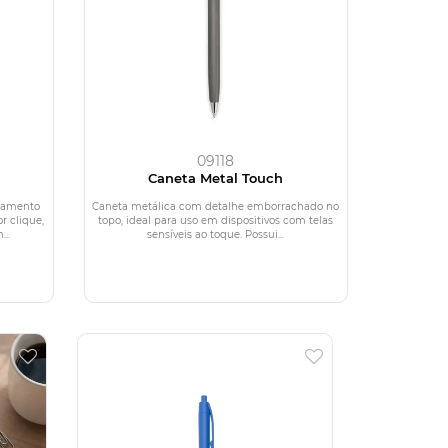
09118
Caneta Metal Touch
abamento
Caneta metálica com detalhe emborrachado no
 clique,
topo, ideal para uso em dispositivos com telas
..
sensíveis ao toque. Possui...