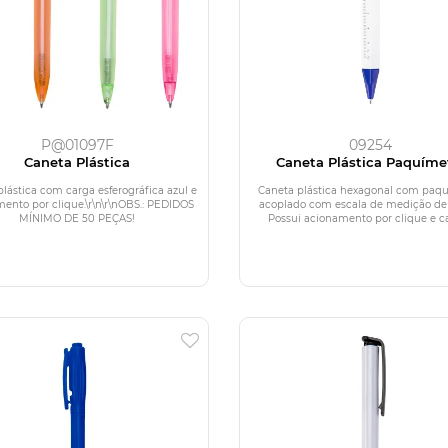
P@01097F
09254
Caneta Plástica
Caneta Plástica Paquíme
lástica com carga esferográfica azul e
Caneta plástica hexagonal com paq
ento por clique.\r\n\r\nOBS.: PEDIDOS
acoplado com escala de medição de
MÍNIMO DE 50 PEÇAS!
Possui acionamento por clique e car