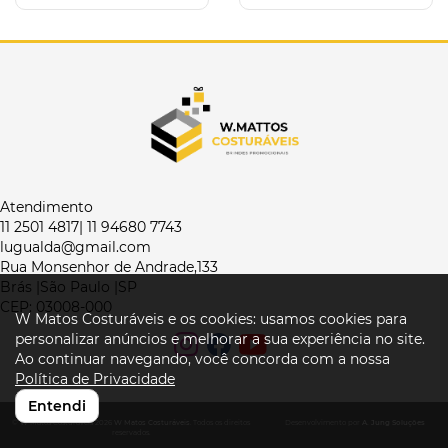
Atendimento
11 2501 4817| 11 94680 7743
lugualda@gmail.com
Rua Monsenhor de Andrade,133
Brás |São Paulo |SP
CEP: 03008-000
W Matos Costuráveis e os cookies: usamos cookies para
personalizar anúncios e melhorar a sua experiência no site.
Ao continuar navegando, você concorda com a nossa
Política de Privacidade
Entendi
© W Matos Costuráveis 2026
W Matos Costuráveis
. Todos os direitos
Desenvolvimento por
A. Jung Soluções
reservados.