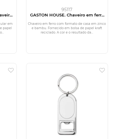
95117
veiro
GASTON HOUSE. Chaveiro em ferro
ular em
com formato de casa em zinco e
bambu
gular em
Chaveiro em ferro com formato de casa em zinco
e papel
e bambu. Fornecido em bolsa de papel kraft
...
reciclado. A cor e o resultado da...