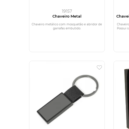
19157
Chaveiro Metal
Chavei
Chaveiro metálico com mosquetão e abridor de
Chaveiro
garrafas embutido.
Possui s