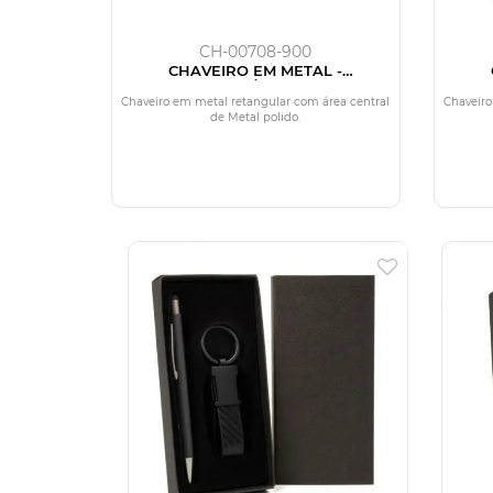
CH-00708-900
CHAVEIRO EM METAL -
CINZA/PRETO
Chaveiro em metal retangular com área central
Chaveiro
de Metal polido.