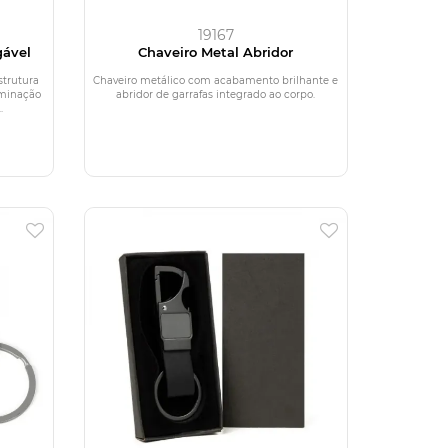
19167
gável
Chaveiro Metal Abridor
strutura
Chaveiro metálico com acabamento brilhante e
uminação
abridor de garrafas integrado ao corpo.
.