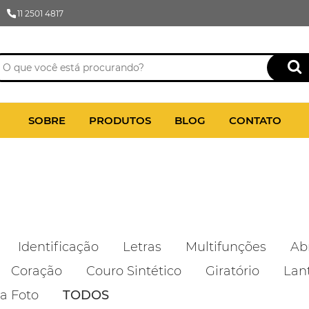
11 2501 4817
SOBRE
PRODUTOS
BLOG
CONTATO
Identificação
Letras
Multifunções
Ab
Coração
Couro Sintético
Giratório
Lan
a Foto
TODOS