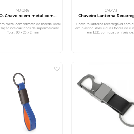
93089
09273
O. Chaveiro em metal com
Chaveiro Lanterna Recarre
formato de moeda
 em metal com formato de moeda, ideal
Chaveiro lanterna recarregável com e
lização nos carrinhos de supermercado.
em plástico. Possui duas fontes de il
Total: 80 x 25 x 2 mm
em LED, com quatro níveis de..