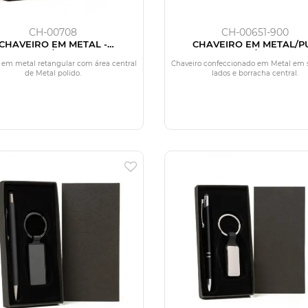
CH-00708
CH-00651-900
CHAVEIRO EM METAL -
CHAVEIRO EM METAL/PU
CINZA/PRETO
PRATA/PRETO
 em metal retangular com área central
Chaveiro confeccionado em Metal em 
de Metal polido.
lados e borracha central.