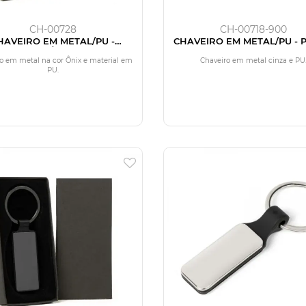
CH-00728
CH-00718-900
HAVEIRO EM METAL/PU -
CHAVEIRO EM METAL/PU - 
CINZA/PRETO
o em metal na cor Ônix e material em
Chaveiro em metal cinza e PU
PU.