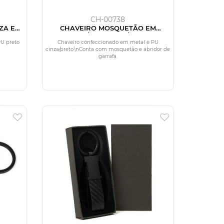
CH-00738
ZA EM
CHAVEIRO MOSQUETÃO EM
METAL/PU - CINZA/PRETO
U preto
Chaveiro confeccionado em metal e PU
cinza/preto.\nConta com mosquetão e abridor de
garrafa.