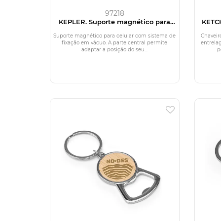
97218
KEPLER. Suporte magnético para
KETC
celular com sistema de fixação em
retang
vácuo para superfícies lisas e não
em po
Suporte magnético para celular com sistema de
Chaveir
lisas (rotação de 360º)
fixação em vácuo. A parte central permite
entrela
adaptar a posição do seu...
p