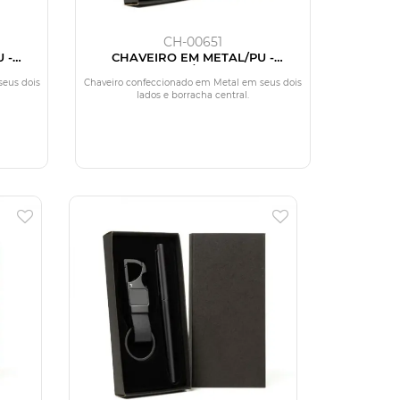
CH-00651
 -
CHAVEIRO EM METAL/PU -
PRATA/PRETO
seus dois
Chaveiro confeccionado em Metal em seus dois
lados e borracha central.