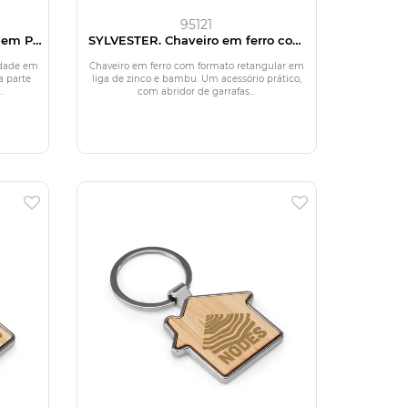
95121
 em PU
SYLVESTER. Chaveiro em ferro com
loqueio
formato retangular com abridor de
garrafas
idade em
Chaveiro em ferro com formato retangular em
a parte
liga de zinco e bambu. Um acessório prático,
.
com abridor de garrafas...