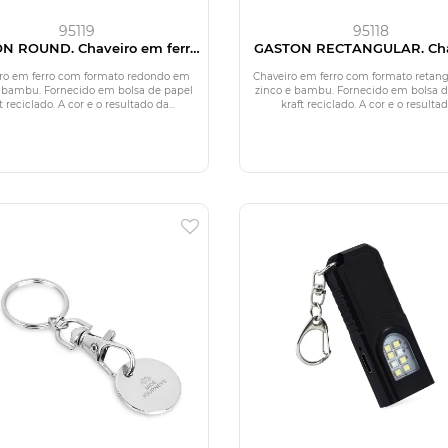
95119
95118
N ROUND. Chaveiro em ferro
GASTON RECTANGULAR. Cha
formato redondo em zinco e
em ferro com formato retang
bambu
zinco e bambu
ro em ferro com formato redondo em
Chaveiro em ferro com formato retan
e bambu. Fornecido em bolsa de papel
zinco e bambu. Fornecido em bolsa d
t reciclado. A cor e o resultado da...
kraft reciclado. A cor e o resultado