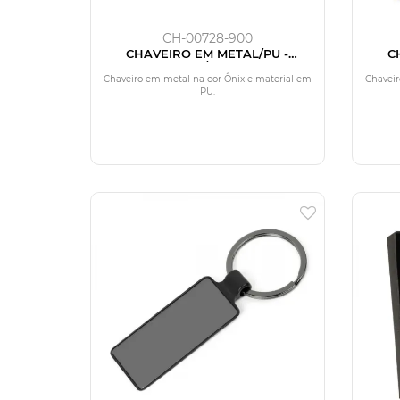
CH-00728-900
CHAVEIRO EM METAL/PU -
C
CINZA/PRETO
Chaveiro em metal na cor Ônix e material em
Chaveir
PU.