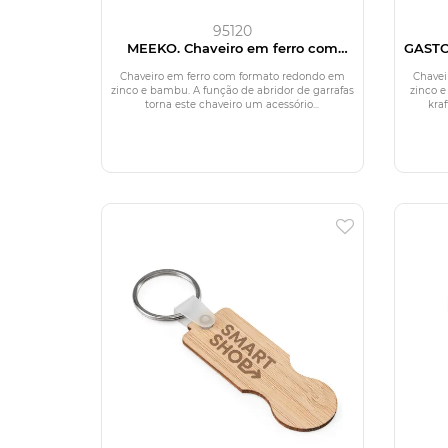
95120
MEEKO. Chaveiro em ferro com
GASTO
formato redondo em zinco e bambu
com 
Chaveiro em ferro com formato redondo em
Chavei
zinco e bambu. A função de abridor de garrafas
zinco 
torna este chaveiro um acessório...
kraf