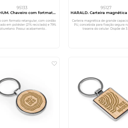
95133
95127
HUM. Chaveiro com fortmato
HARALD. Carteira magnética
ular, com cordão entrelaçado
de grande capacidade com b
liéster (21% reciclado) e 79%
RFID
o com formato retangular, com cordão
Carteira magnética de grande capac
poliuretano
çado em poliéster (21% reciclado) e 79%
PU, concebida para fixação segura n
oliuretano. Possui acabamento...
traseira do celular. Dispõe de 3..