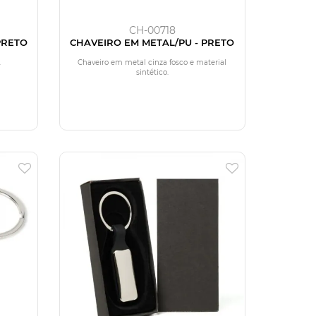
CH-00718
PRETO
CHAVEIRO EM METAL/PU - PRETO
.
Chaveiro em metal cinza fosco e material
sintético.