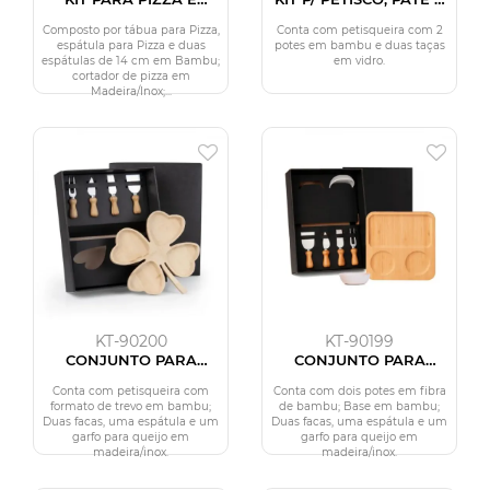
CERVEJA - 9 PÇS
VINHO - 5 PÇS
Composto por tábua para Pizza,
Conta com petisqueira com 2
espátula para Pizza e duas
potes em bambu e duas taças
espátulas de 14 cm em Bambu;
em vidro.
cortador de pizza em
Madeira/Inox;...
KT-90200
KT-90199
CONJUNTO PARA
CONJUNTO PARA
PETISCO - 5 PÇS
PETISCO - 7 PÇS
Conta com petisqueira com
Conta com dois potes em fibra
formato de trevo em bambu;
de bambu; Base em bambu;
Duas facas, uma espátula e um
Duas facas, uma espátula e um
garfo para queijo em
garfo para queijo em
madeira/inox.
madeira/inox.