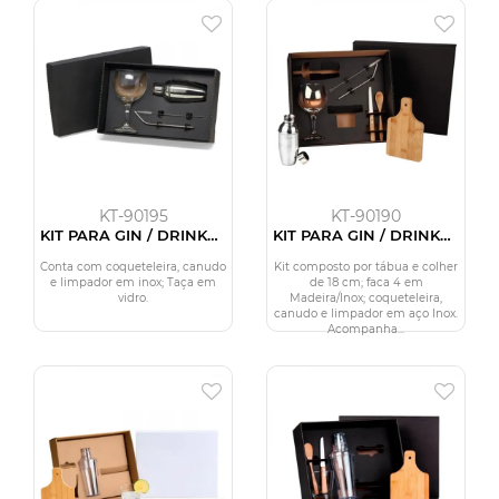
KT-90195
KT-90190
KIT PARA GIN / DRINKS -
KIT PARA GIN / DRINKS -
4 PÇS
7 PÇS
Conta com coqueteleira, canudo
Kit composto por tábua e colher
e limpador em inox; Taça em
de 18 cm; faca 4 em
vidro.
Madeira/Inox; coqueteleira,
canudo e limpador em aço Inox.
Acompanha...