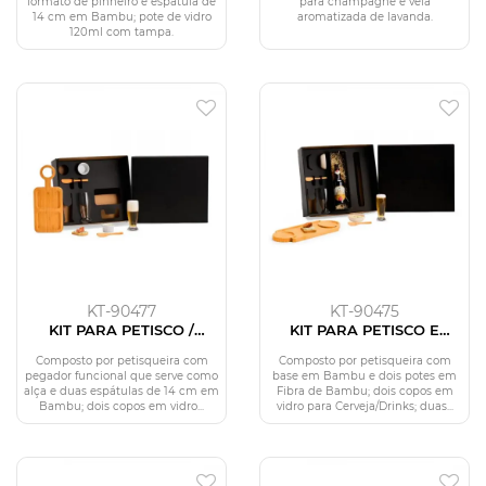
formato de pinheiro e espátula de
para champagne e vela
14 cm em Bambu; pote de vidro
aromatizada de lavanda.
120ml com tampa.
KT-90477
KT-90475
KIT PARA PETISCO /
KIT PARA PETISCO E
CERVEJA - 7 PÇS
CERVEJA - 7 PÇS
Composto por petisqueira com
Composto por petisqueira com
pegador funcional que serve como
base em Bambu e dois potes em
alça e duas espátulas de 14 cm em
Fibra de Bambu; dois copos em
Bambu; dois copos em vidro...
vidro para Cerveja/Drinks; duas...