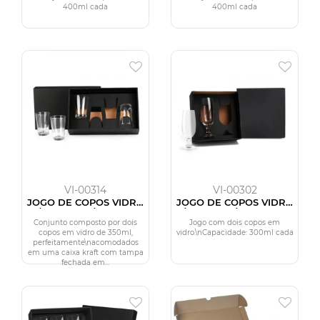
400ml cada
400ml cada
VI-00314
VI-00302
JOGO DE COPOS VIDRO
JOGO DE COPOS VIDRO
P/ CERVEJA / CHOPP -
P/CERVEJA / DRINK 300
350 ML - 4 PÇS
ML - 2 PÇS
Conjunto composto por dois
Jogo com dois copos em
copos em vidro de 350ml,
vidro.\nCapacidade: 300ml cada
perfeitamente\nacomodados
em uma caixa kraft com tampa
fechada em...