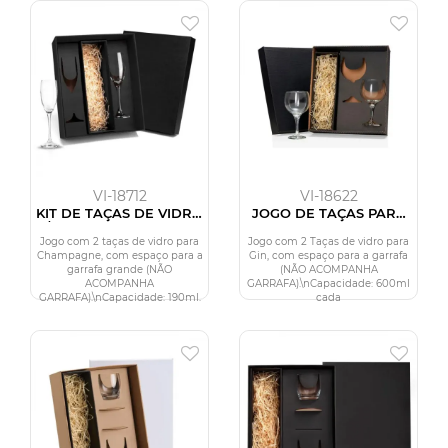
VI-18712
VI-18622
KIT DE TAÇAS DE VIDRO
JOGO DE TAÇAS PARA
P/ CHAMPAGNE 190 ML -
GIN - 2 PÇS - 600ML
2 PÇS
Jogo com 2 taças de vidro para
Jogo com 2 Taças de vidro para
Champagne, com espaço para a
Gin, com espaço para a garrafa
garrafa grande (NÃO
(NÃO ACOMPANHA
ACOMPANHA
GARRAFA).\nCapacidade: 600ml
GARRAFA).\nCapacidade: 190ml.
cada