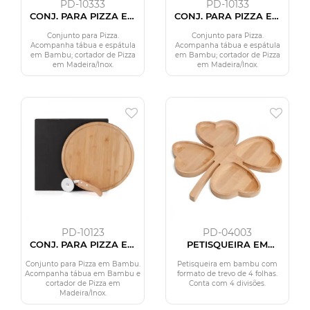
PD-10333
PD-10133
CONJ. PARA PIZZA EM
CONJ. PARA PIZZA EM
BAMBU 35 CM - 3 PÇS
BAMBU NAPOLI 35 CM -
3 PÇS
Conjunto para Pizza.
Conjunto para Pizza.
Acompanha tábua e espátula
Acompanha tábua e espátula
em Bambu; cortador de Pizza
em Bambu; cortador de Pizza
em Madeira/Inox.
em Madeira/Inox.
PD-10123
PD-04003
CONJ. PARA PIZZA EM
PETISQUEIRA EM
BAMBU NAPOLI 35CM -
BAMBU COM FORMATO
2 PÇS.
DE TREVO DE 4
Conjunto para Pizza em Bambu.
Petisqueira em bambu com
FOLHAS
Acompanha tábua em Bambu e
formato de trevo de 4 folhas.
cortador de Pizza em
Conta com 4 divisões.
Madeira/Inox.