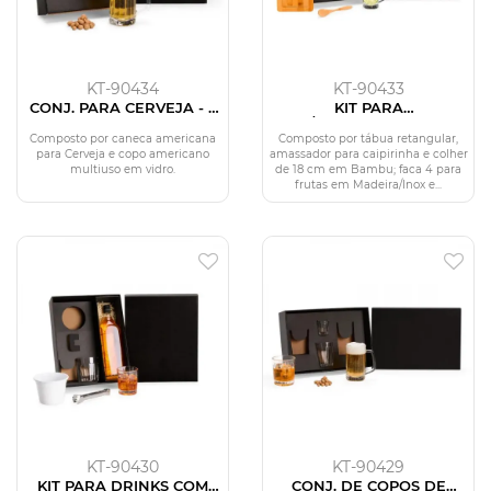
KT-90434
KT-90433
CONJ. PARA CERVEJA - 2
KIT PARA
PÇS
BAR/CAIPIRINHA - 5 PÇS
Composto por caneca americana
Composto por tábua retangular,
para Cerveja e copo americano
amassador para caipirinha e colher
multiuso em vidro.
de 18 cm em Bambu; faca 4 para
frutas em Madeira/Inox e...
KT-90430
KT-90429
KIT PARA DRINKS COM
CONJ. DE COPOS DE