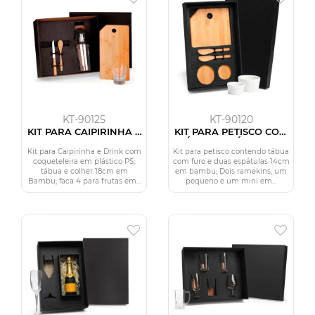
KT-90125
KT-90120
KIT PARA CAIPIRINHA E
KIT PARA PETISCO COM
DRINKS - 5 PÇS
TÁBUA, ESPÁTULAS E
RAMEKINS - 5 PÇS
Kit para Caipirinha e Drink com
Kit para petisco contendo tábua
coqueteleira em plástico PS;
com furo e duas espátulas 14cm
tábua e colher 18cm em
em bambu; Dois ramekins, um
Bambu; faca 4 para frutas em...
pequeno e um mini em...