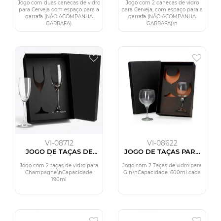
ML - 2 PÇS - NÃO
ML - 2 PÇS - NÃO
Jogo com duas canecas de vidro
Jogo com 2 canecas de vidro
ACOMPANHA A
ACOMPANHA A
para Cerveja com espaço para a
para Cerveja, com espaço para a
GARRAFA
GARRAFA
garrafa (NÃO ACOMPANHA
garrafa (NÃO ACOMPANHA
GARRAFA).
GARRAFA).\n
VI-08712
VI-08622
JOGO DE TAÇAS DE
JOGO DE TAÇAS PARA
VIDRO P/ CHAMPAGNE
GIN - 2 PÇS - 600ML
190 ML - 2 PÇS
Jogo com 2 taças de vidro para
Jogo com 2 Taças de vidro para
Champagne.\nCapacidade:
Gin.\nCapacidade: 600ml cada
190ml