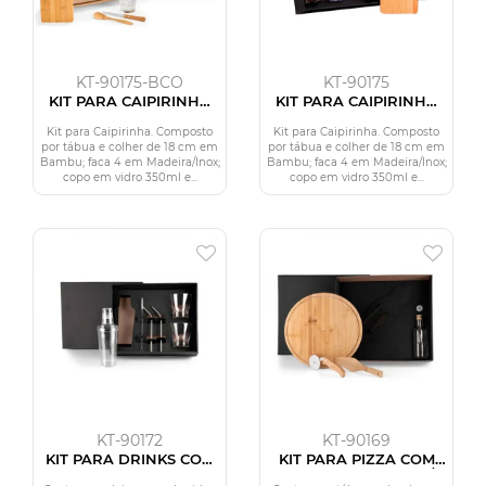
KT-90175-BCO
KT-90175
KIT PARA CAIPIRINHA
KIT PARA CAIPIRINHA
COM COQUETELEIRA - 5
COM COQUETELEIRA - 5
PÇS
PÇS
Kit para Caipirinha. Composto
Kit para Caipirinha. Composto
por tábua e colher de 18 cm em
por tábua e colher de 18 cm em
Bambu; faca 4 em Madeira/Inox;
Bambu; faca 4 em Madeira/Inox;
copo em vidro 350ml e...
copo em vidro 350ml e...
KT-90172
KT-90169
KIT PARA DRINKS COM
KIT PARA PIZZA COM
COQUETELEIRA - 6 PÇS
GARRAFA - BAMBU /