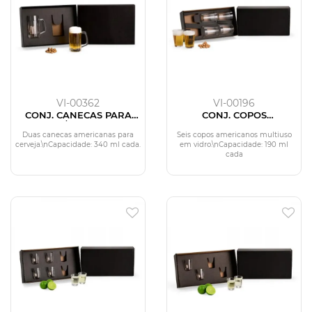
VI-00362
VI-00196
CONJ. CANECAS PARA
CONJ. COPOS
CERVEJA/CHOPP - 2 PÇS
AMERICANOS MULTIUSO -
190 ML - 6 PÇS
Duas canecas americanas para
Seis copos americanos multiuso
cerveja.\nCapacidade: 340 ml cada.
em vidro.\nCapacidade: 190 ml
cada