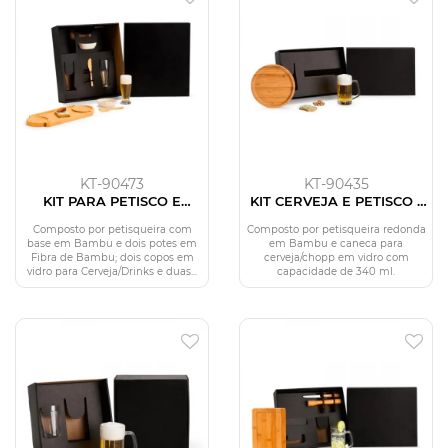
KT-90473
KT-90435
KIT PARA PETISCO E
KIT CERVEJA E PETISCO -
CERVEJA - 7 PÇS
2 PÇS
Composto por petisqueira com
Composto por petisqueira redonda
base em Bambu e dois potes em
em Bambu e caneca para
Fibra de Bambu; dois copos em
cerveja/chopp em vidro com
vidro para Cerveja/Drinks e duas...
capacidade de 340 ml.