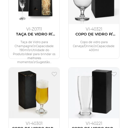
VI-Z0711
VI-40321
TAÇA DE VIDRO P/
COPO DE VIDRO P/
CHAMPAGNE 190 ML
CERVEJA/DRINKS - 400
ML
Taça de Vidro para
Copo de vidro para
Champagne.\nCapacidade:
Cerveja/Drinks.\nCapacidade:
190ml\nUtilidade do
400ml
Produto:Ideal para brindar os
melhores
momentos.\nSugestão...
VI-40301
VI-40221