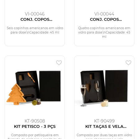
VI-00046
VI-00044
CONJ. COPOS
CONJ. COPOS
AMERICANOS PARA DOSE
AMERICANOS PARA DOSE
- 6 PÇS
- 4 PÇS
Seis copinhos americanos em vidro
Quatro copinhos americanos em
para dose.\nCapacidade: 45 ml
vidro para dose.\nCapacidade: 45
ml
KT-90508
KT-90499
KIT PETISCO - 3 PÇS
KIT TAÇAS E VELA
AROMATIZADA - 3 PÇS
Composto por petisqueira em
Composto por duas taças em vidro