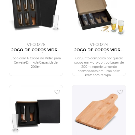
VI-00226
VI-00224
JOGO DE COPOS VIDRO
JOGO DE COPOS VIDRO
P / CERVEJA / DRINK
P / CERVEJA / DRINK
200 ML - 6 PÇS
200 ML - 4 PÇS
Jogo com 6 Copos de Vidro para
Conjunto composto por quatro
Cerveja/Drinks.\nCapacidade:
copos em vidro do tipo Lager de
200ml
200ml,\nperfeitamente
acomodados em uma caixa
kraft com tampa....