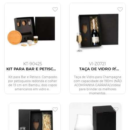
KT-90425
VI-Z0721
KIT PARA BAR E PETISCO -
TAÇA DE VIDRO P/
5 PÇS
CHAMPAGNE 190 ML -
NÃO ACOMPANHA
Kit para Bar e Petisco. Composto
Taça de Vidro para Champagne
GARRAFA
por petisqueira redonda e colher
com capacidade de 190ml (NÃO
de 13 cm em Bambu; dois copos
ACOMPANHA GARRAFA).\nIdeal
americanos em vidro e...
para brindar os melhores
momentos.