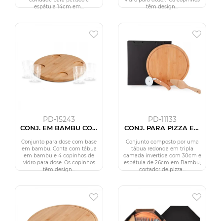
espátula 14cm em...
têm design...
PD-15243
PD-11133
CONJ. EM BAMBU COM
CONJ. PARA PIZZA EM
4 COPOS PARA DOSE - 5
BAMBU NAPOLI 30 CM -
PÇS
3 PÇS
Conjunto para dose com base
Conjunto composto por uma
em bambu. Conta com tábua
tábua redonda em tripla
em bambu e 4 copinhos de
camada invertida com 30cm e
vidro para dose. Os copinhos
espátula de 26cm em Bambu;
têm design...
cortador de pizza...