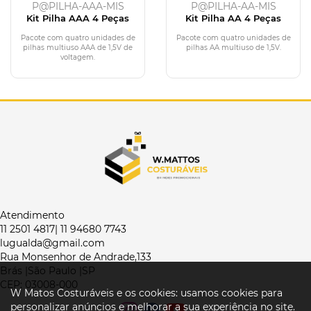
P@PILHA-AAA-MIS
P@PILHA-AA-MIS
Kit Pilha AAA 4 Peças
Kit Pilha AA 4 Peças
Pacote com quatro unidades de
Pacote com quatro unidades de
pilhas multiuso AAA de 1,5V de
pilhas AA multiuso de 1,5V.
voltagem.
Atendimento
11 2501 4817| 11 94680 7743
lugualda@gmail.com
Rua Monsenhor de Andrade,133
Brás |São Paulo |SP
CEP: 03008-000
W Matos Costuráveis e os cookies: usamos cookies para
personalizar anúncios e melhorar a sua experiência no site.