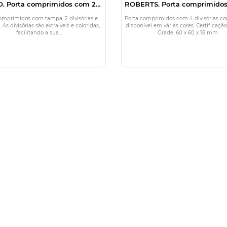
. Porta comprimidos com 2
ROBERTS. Porta comprimido
divisórias
divisórias
omprimidos com tampa, 2 divisórias e
Porta comprimidos com 4 divisórias c
 As divisórias são extraíveis e coloridas,
disponível em várias cores. Certificaçã
facilitando a sua...
Grade. 60 x 60 x 18 mm