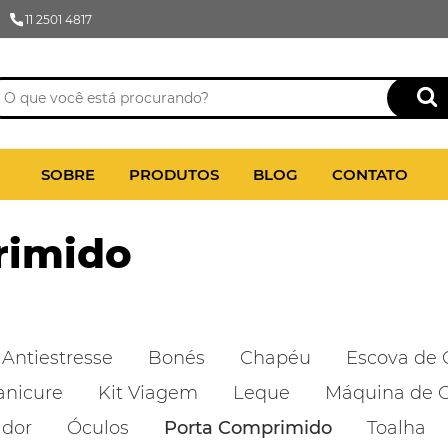
11 2501 4817
SOBRE
PRODUTOS
BLOG
CONTATO
rimido
 Antiestresse
Bonés
Chapéu
Escova de 
anicure
Kit Viagem
Leque
Máquina de 
ador
Óculos
Porta Comprimido
Toalha