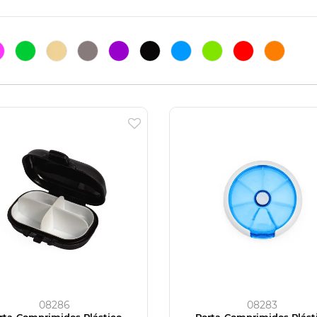
08286
08283
rta-Comprimidos Plástico
Porta-Comprimidos Plást