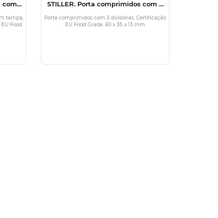
s com 4
STILLER. Porta comprimidos com 3
divisórias
om tampa,
Porta comprimidos com 3 divisórias. Certificação
o EU Food
EU Food Grade. 60 x 35 x 13 mm