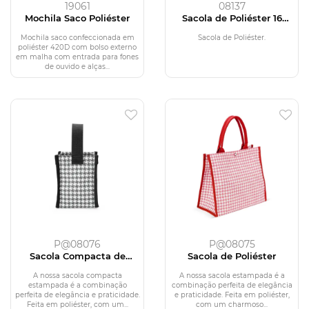
19061
08137
Mochila Saco Poliéster
Sacola de Poliéster 16
Litros
Mochila saco confeccionada em
Sacola de Poliéster.
poliéster 420D com bolso externo
em malha com entrada para fones
de ouvido e alças...
P@08076
P@08075
Sacola Compacta de
Sacola de Poliéster
Poliéster
A nossa sacola compacta
A nossa sacola estampada é a
estampada é a combinação
combinação perfeita de elegância
perfeita de elegância e praticidade.
e praticidade. Feita em poliéster,
Feita em poliéster, com um...
com um charmoso...