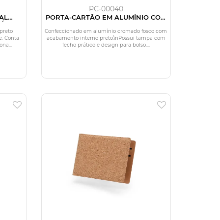
PC-00040
AL
PORTA-CARTÃO EM ALUMÍNIO COM
ÉTICO
EMBALAGEM
preto
Confeccionado em alumínio cromado fosco com
e. Conta
acabamento interno preto.\nPossui tampa com
na...
fecho prático e design para bolso....