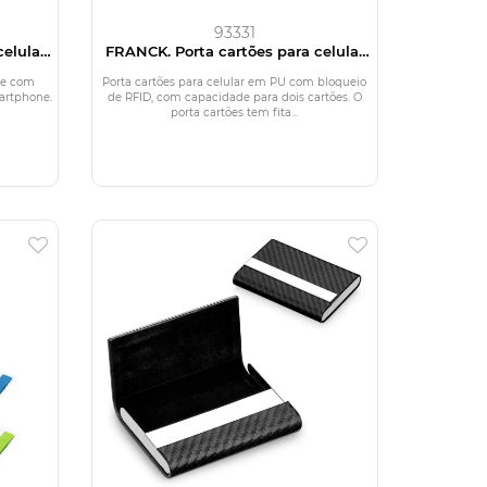
93331
elular
FRANCK. Porta cartões para celular
com bloqueio de RFID, em PU
one com
Porta cartões para celular em PU com bloqueio
martphone.
de RFID, com capacidade para dois cartões. O
porta cartões tem fita...