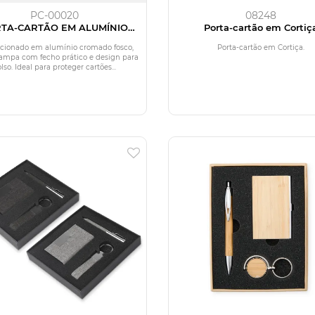
PC-00020
08248
TA-CARTÃO EM ALUMÍNIO
Porta-cartão em Cortiç
FOSCO
cionado em alumínio cromado fosco,
Porta-cartão em Cortiça.
tampa com fecho prático e design para
lso. Ideal para proteger cartões...