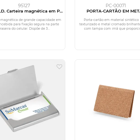
95127
PC-00071
D. Carteira magnética em PU
PORTA-CARTÃO EM MET
nde capacidade com bloqueio
CROMADO E MATERIAL SINT
RFID
PRETO
a magnética de grande capacidade em
Porta-cartão em material sintético 
ncebida para fixação segura na parte
texturizado e metal cromado brilhant
traseira do celular. Dispõe de 3...
com tampa com imã que proporcio