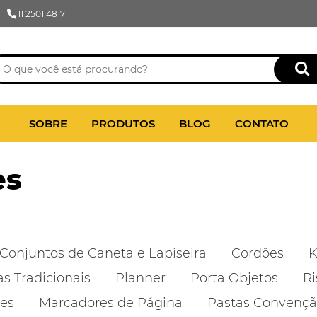
11 2501 4817
SOBRE
PRODUTOS
BLOG
CONTATO
es
Conjuntos de Caneta e Lapiseira
Cordões
K
as Tradicionais
Planner
Porta Objetos
Ri
des
Marcadores de Página
Pastas Convenç