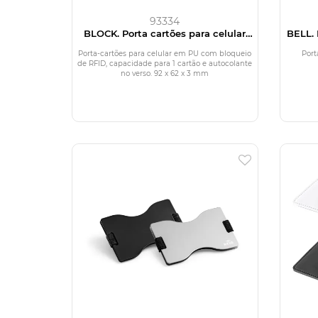
93334
BLOCK. Porta cartões para celular
BELL. 
com bloqueio de RFID em PU
Porta-cartões para celular em PU com bloqueio
Port
de RFID, capacidade para 1 cartão e autocolante
no verso. 92 x 62 x 3 mm