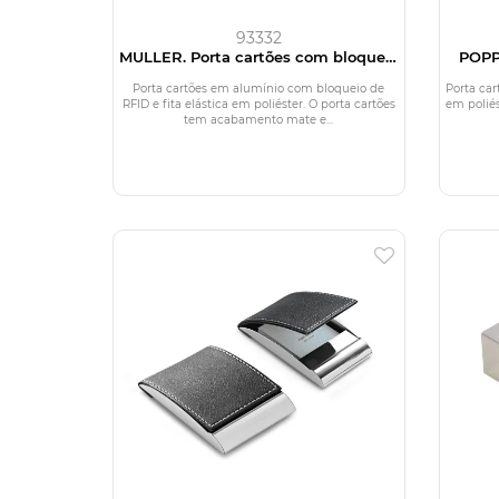
93332
MULLER. Porta cartões com bloqueio
POPP
RFID
Porta cartões em alumínio com bloqueio de
Porta car
RFID e fita elástica em poliéster. O porta cartões
em poliés
tem acabamento mate e...