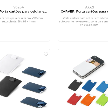
93264
93321
Porta cartões para celular em
CARVER. Porta cartões para c
PVC
em silicone
a cartões para celular em PVC com
Porta cartões para celular em silic
autocolante. 56 x 89 x 1 mm
autocolante no verso e suporte para s
57 x 96 x 5 mm