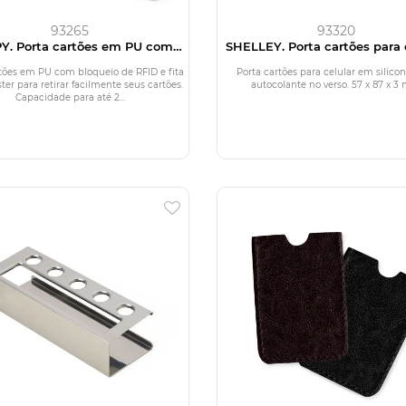
93265
93320
Y. Porta cartões em PU com
SHELLEY. Porta cartões para 
bloqueio RFID
em silicone
tões em PU com bloqueio de RFID e fita
Porta cartões para celular em silic
ter para retirar facilmente seus cartões.
autocolante no verso. 57 x 87 x 
Capacidade para até 2...