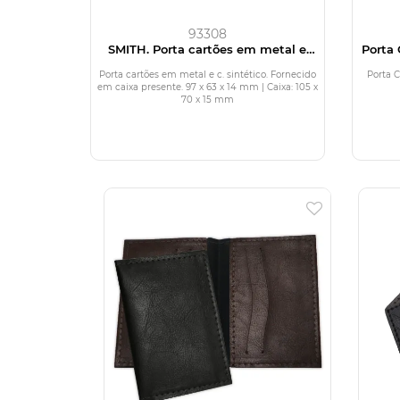
93308
SMITH. Porta cartões em metal e
Porta 
c.sintético
Porta cartões em metal e c. sintético. Fornecido
Porta 
em caixa presente. 97 x 63 x 14 mm | Caixa: 105 x
70 x 15 mm