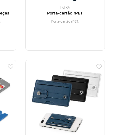
15135
Peças
Porta-cartão rPET
.
Porta-cartão rPET.