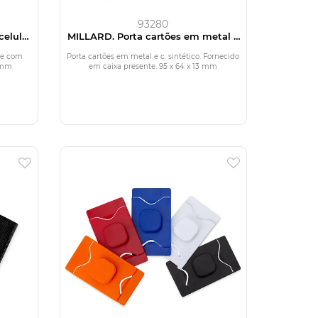
93280
celular
MILLARD. Porta cartões em metal e
c.sintético
one com
Porta cartões em metal e c. sintético. Fornecido
3 mm
em caixa presente. 95 x 64 x 13 mm