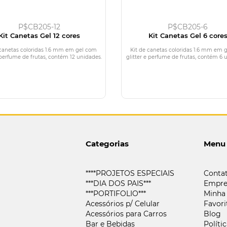
P$CB205-12
P$CB205-6
Kit Canetas Gel 12 cores
Kit Canetas Gel 6 core
 canetas coloridas 1.6 mm em gel com
Kit de canetas coloridas 1.6 mm em 
e perfume de frutas, contém 12 unidades.
glitter e perfume de frutas, contém 6 
Categorias
Menu
****PROJETOS ESPECIAIS
Conta
***DIA DOS PAIS***
Empre
***PORTIFOLIO***
Minha
Acessórios p/ Celular
Favori
Acessórios para Carros
Blog
Bar e Bebidas
Políti