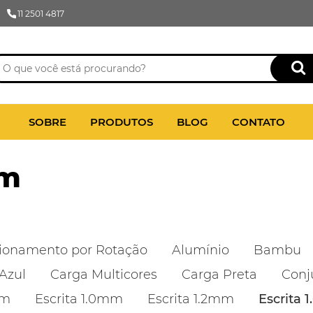
11 2501 4817
SOBRE
PRODUTOS
BLOG
CONTATO
mm
ionamento por Rotação
Alumínio
Bambu
Azul
Carga Multicores
Carga Preta
Conj
mm
Escrita 1.0mm
Escrita 1.2mm
Escrita 