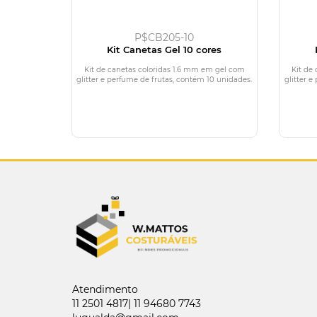
P$CB205-10
Kit Canetas Gel 10 cores
Kit de canetas coloridas 1.6 mm em gel com
Kit de
glitter e perfume de frutas, contém 10 unidades.
glitter 
Atendimento
11 2501 4817| 11 94680 7743