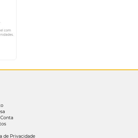
s
gel com
unidades.
to
sa
 Conta
tos
ca de Privacidade