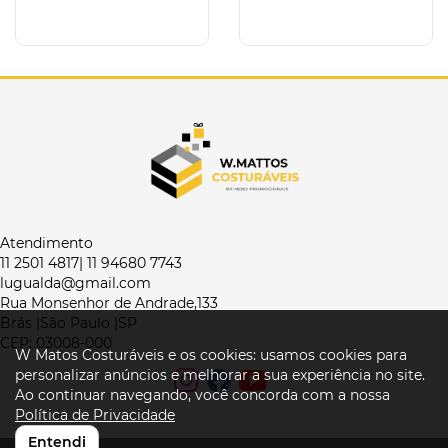
Atendimento
11 2501 4817| 11 94680 7743
lugualda@gmail.com
Rua Monsenhor de Andrade,133
Brás |São Paulo |SP
CEP: 03008-000
W Matos Costuráveis e os cookies: usamos cookies para
personalizar anúncios e melhorar a sua experiência no site.
Ao continuar navegando, você concorda com a nossa
Política de Privacidade
Entendi