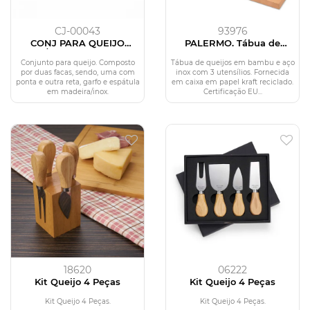
CJ-00043
93976
CONJ PARA QUEIJO
PALERMO. Tábua de
INOX/MADEIRA - 4 PÇS -
queijos em bambu e aço
COM CAIXA
inox com 3 utensílios
Conjunto para queijo. Composto
Tábua de queijos em bambu e aço
por duas facas, sendo, uma com
inox com 3 utensílios. Fornecida
ponta e outra reta, garfo e espátula
em caixa em papel kraft reciclado.
em madeira/inox.
Certificação EU...
18620
06222
Kit Queijo 4 Peças
Kit Queijo 4 Peças
Kit Queijo 4 Peças.
Kit Queijo 4 Peças.