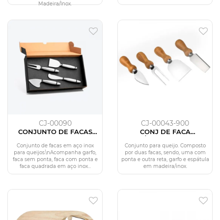
Madeira/Inox.
CJ-00090
CJ-00043-900
CONJUNTO DE FACAS
CONJ DE FACA
PARA QUEIJOS EM AÇO
INOX/MADEIRA - 4 PÇS
INOX - 4 PÇS
Conjunto de facas em aço inox
Conjunto para queijo. Composto
para queijos.\nAcompanha garfo,
por duas facas, sendo, uma com
faca sem ponta, faca com ponta e
ponta e outra reta, garfo e espátula
faca quadrada em aço inox...
em madeira/inox.