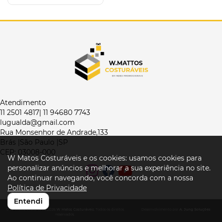
Atendimento
11 2501 4817| 11 94680 7743
lugualda@gmail.com
Rua Monsenhor de Andrade,133
Brás |São Paulo |SP
CEP: 03008-000
W Matos Costuráveis e os cookies: usamos cookies para
personalizar anúncios e melhorar a sua experiência no site.
Ao continuar navegando, você concorda com a nossa
Política de Privacidade
Entendi
© W Matos Costuráveis 2026
W Matos Costuráveis
. Todos os direitos
Desenvolvimento por
A. Jung Soluções
reservados.