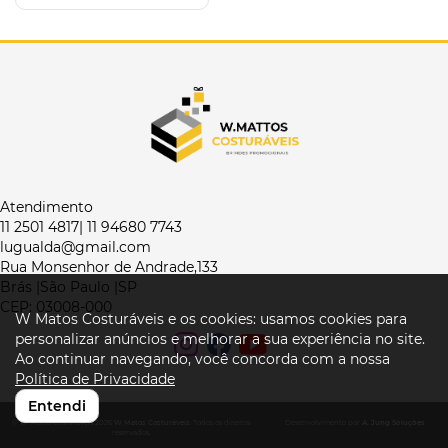
Atendimento
11 2501 4817| 11 94680 7743
lugualda@gmail.com
Rua Monsenhor de Andrade,133
Brás |São Paulo |SP
CEP: 03008-000
W Matos Costuráveis e os cookies: usamos cookies para
personalizar anúncios e melhorar a sua experiência no site.
Ao continuar navegando, você concorda com a nossa
Política de Privacidade
Entendi
© W Matos Costuráveis 2026
W Matos Costuráveis
. Todos os direitos
Desenvolvimento por
A. Jung Soluções
reservados.