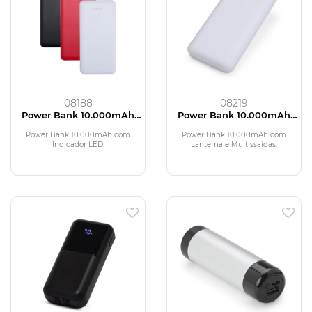
08188
08219
Power Bank 10.000mAh
Power Bank 10.000mAh
com Indicador LED
com Lanterna e
Multissaídas
Power Bank 10.000mAh com
Power Bank 10.000mAh com
Indicador LED.
Lanterna e Multissaídas.