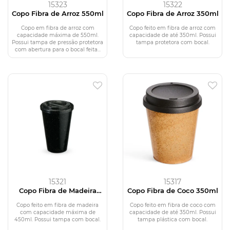
15323
15322
Copo Fibra de Arroz 550ml
Copo Fibra de Arroz 350ml
Copo em fibra de arroz com
Copo feito em fibra de arroz com
capacidade máxima de 550ml.
capacidade de até 350ml. Possui
Possui tampa de pressão protetora
tampa protetora com bocal.
com abertura para o bocal feita...
15321
15317
Copo Fibra de Madeira
Copo Fibra de Coco 350ml
450ml
Copo feito em fibra de madeira
Copo feito em fibra de coco com
com capacidade máxima de
capacidade de até 350ml. Possui
450ml. Possui tampa com bocal.
tampa plástica com bocal.