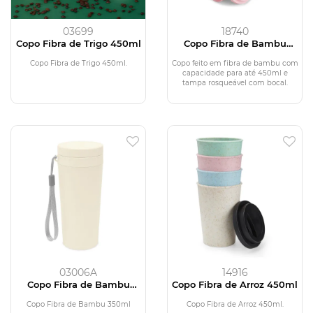
03699
18740
Copo Fibra de Trigo 450ml
Copo Fibra de Bambu
450ml
Copo Fibra de Trigo 450ml.
Copo feito em fibra de bambu com
capacidade para até 450ml e
tampa rosqueável com bocal.
03006A
14916
Copo Fibra de Bambu
Copo Fibra de Arroz 450ml
350ml
Copo Fibra de Bambu 350ml
Copo Fibra de Arroz 450ml.