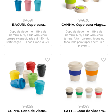
94691
94638
BACURI. Copo para
CANNA. Copo para viagem
viagem em fibra de
em fibra de bambu (60%)
bambu (60%) e PP (40%)
e PP (40%) (500 mL)
Copo de viagem em fibra de
Copo de viagem em fibra de
(450 mL)
bambu (60%) e PP (40%) com
bambu (60%) e PP (40%) com
tampa e capacidade até 450 mL.
tampa. A tampa em silicone no
Certificação EU Food Grade. ø93 x...
topo roda para tapar abertura e
prevenir...
94058
94067
CUPPA. Copo de viagem
LATTE. Copo de viagem