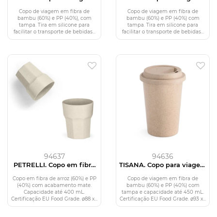
em fibra de bambu (60%)
em fibra de bambu (60%)
e PP (40%) com tampa
e PP (40%) com tampa
Copo de viagem em fibra de
Copo de viagem em fibra de
(380 mL)
bambu (60%) e PP (40%), com
bambu (60%) e PP (40%) com
tampa. Tira em silicone para
tampa. Tira em silicone para
facilitar o transporte de bebidas...
facilitar o transporte de bebidas...
94637
94636
PETRELLI. Copo em fibra
TISANA. Copo para viagem
de arroz (60%) e PP (40%)
em fibra de bambu (60%)
(400 mL)
e PP (40%) (450 mL)
Copo em fibra de arroz (60%) e PP
Copo de viagem em fibra de
(40%) com acabamento mate.
bambu (60%) e PP (40%) com
Capacidade até 400 mL.
tampa e capacidade até 450 mL.
Certificação EU Food Grade. ø88 x...
Certificação EU Food Grade. ø93 x...