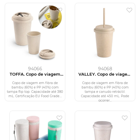
94066
94068
TOFFA. Copo de viagem
VALLEY. Copo de viagem
em fibra de bambu (60%)
em fibra de bambu (60%)
e PP (40%) com tampa flip
e PP (40%) com tampa e
Copo de viagem em fibra de
Copo de viagem em fibra de
top (380 mL)
canudo (450 mL)
bambu (60%) e PP (40%) com
bambu (60%) e PP (40%) com
tampa flip top. Capacidade até 380
tampa e canudo retráctil.
mL. Certificação EU Food Grade....
Capacidade até 450 mL. Pode
ocorrer...