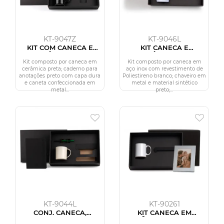
KT-9047Z
KT-9046L
KIT COM CANECA E
KIT CANECA E
ACESSÓRIOS - 3 PÇS
ACESSÓRIOS - 4 PÇS
Kit composto por caneca em
Kit composto por caneca em
cerâmica preta; caderno para
aço inox com revestimento de
anotações preto com capa dura
Poliestireno branco; chaveiro em
e caneta confeccionada em
metal e material sintético
metal...
preto;...
KT-9044L
KT-90261
CONJ. CANECA,
KIT CANECA EM
CADERNETA E CANETA
CERÂMICA BRANCA E