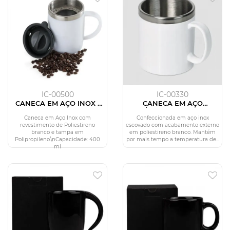
IC-00500
IC-00330
CANECA EM AÇO INOX /
CANECA EM AÇO
POLIESTIRENO - 400 ML
INOX/POLIESTIRENO - 300
ML
Caneca em Aço Inox com
Confeccionada em aço inox
revestimento de Poliestireno
escovado com acabamento externo
branco e tampa em
em poliestireno branco. Mantém
Polipropileno.\nCapacidade: 400
por mais tempo a temperatura de...
ml