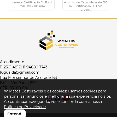
presente. Certificação EU Food
em silicone. Capacidade até 390
Grade. ø91 x 103 mm
mL. Certificação EU Food
Grade....
Atendimento
11 2501 4817| 11 94680 7743
lugualda@gmail.com
Rua Monsenhor de Andrade,133
Brás |São Paulo |SP
CEP: 03008-000
W Matos Costuráveis e os cookies: usamos cookies para
personalizar anúncios e melhorar a sua experiência no site.
Ao continuar navegando, você concorda com a nossa
Política de Privacidade
Entendi