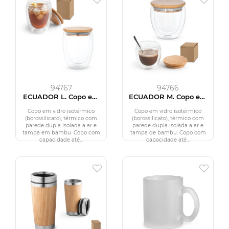
94767
94766
ECUADOR L. Copo em
ECUADOR M. Copo em
vidro isotérmico
vidro isotérmico
(borossilicato), térmico
(borossilicato), térmico
Copo em vidro isotérmico
Copo em vidro isotérmico
com parede dupla
com parede dupla
(borossilicato), térmico com
(borossilicato), térmico com
isolada a ar (350 mL)
isolada a ar (250 mL)
parede dupla isolada a ar e
parede dupla isolada a ar e
tampa em bambu. Copo com
tampa de bambu. Copo com
capacidade até...
capacidade até...