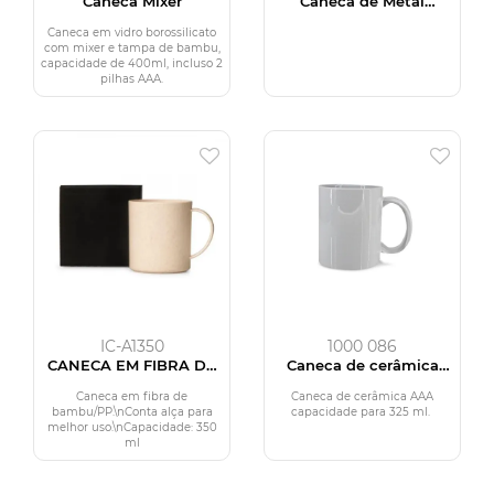
Caneca Mixer
Caneca de Metal
Esmaltado
Caneca em vidro borossilicato
com mixer e tampa de bambu,
capacidade de 400ml, incluso 2
pilhas AAA.
IC-A1350
1000 086
CANECA EM FIBRA DE
Caneca de cerâmica
BAMBU COM CAIXA -
325ml com alça
350 ML
Caneca em fibra de
Caneca de cerâmica AAA
bambu/PP.\nConta alça para
capacidade para 325 ml.
melhor uso.\nCapacidade: 350
ml