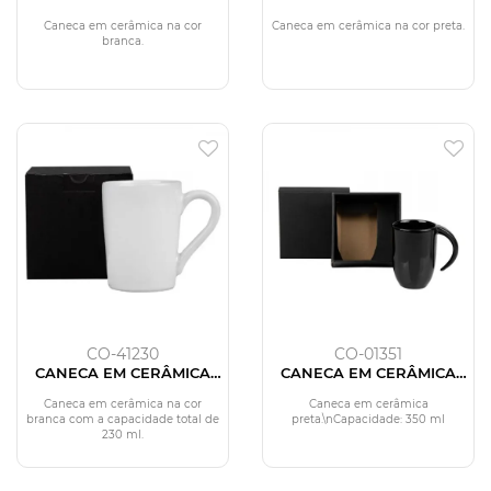
BRANCA 270 ML COM
PRETA - 230ML - COM
CAIXA
CAIXA
Caneca em cerâmica na cor
Caneca em cerâmica na cor preta.
branca.
CO-41230
CO-01351
CANECA EM CERÂMICA
CANECA EM CERÂMICA
BRANCA - 230 ML
PRETA - 350ML
Caneca em cerâmica na cor
Caneca em cerâmica
branca com a capacidade total de
preta.\nCapacidade: 350 ml
230 ml.