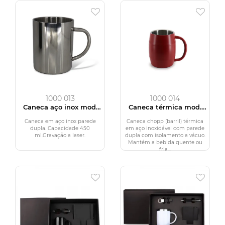
1000 013
1000 014
Caneca aço inox mod.
Caneca térmica mod.
CX-2
CX-10
Caneca em aço inox parede
Caneca chopp (barril) térmica
dupla. Capacidade 450
em aço inoxidável com parede
ml.Gravação a laser.
dupla com isolamento a vácuo.
Mantém a bebida quente ou
fria...