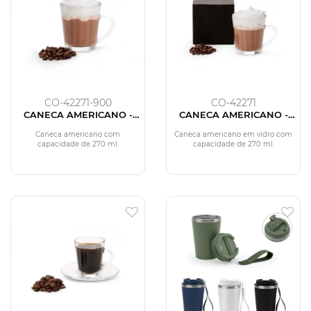
CO-42271-900
CO-42271
CANECA AMERICANO -
CANECA AMERICANO -
270 ML
270 ML
Caneca americano com
Caneca americano em vidro com
capacidade de 270 ml.
capacidade de 270 ml.