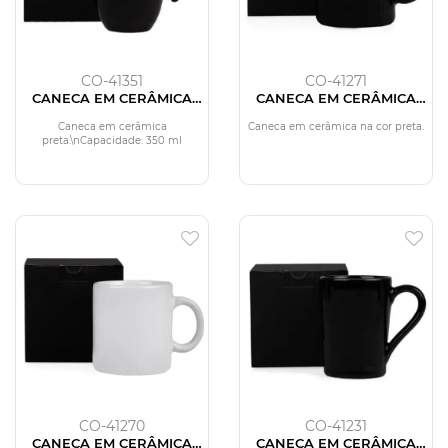
CO-41351
CO-41271
CANECA EM CERÂMICA
CANECA EM CERÂMICA
PRETA - 350ML
PRETA - 270ML
Caneca em cerâmica
Caneca em cerâmica na cor preta.
preta.\nCapacidade: 350 ml
CO-41270
CO-41231
CANECA EM CERÂMICA
CANECA EM CERÂMICA