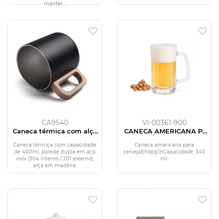
manter...
CA9540
VI-00361-900
Caneca térmica com alça
CANECA AMERICANA P/
em madeira
CERVEJA/CHOPP - 340 ML
Caneca térmica com capacidade
Caneca americana para
de 400ml, parede dupla em aço
cerveja/chopp.\nCapacidade: 340
inox (304 interno / 201 externo),
ml.
alça em madeira.