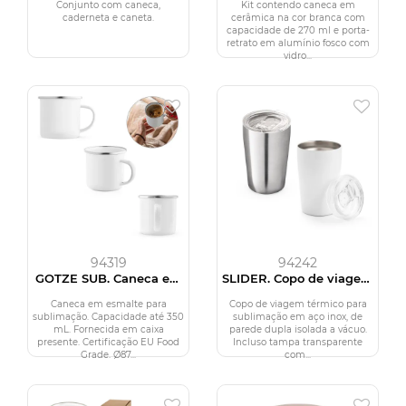
- 3 PEÇAS
PORTA-RETRATO EM
Conjunto com caneca,
Kit contendo caneca em
ALUMÍNIO - 2 PÇS
caderneta e caneta.
cerâmica na cor branca com
capacidade de 270 ml e porta-
retrato em alumínio fosco com
vidro...
94319
94242
GOTZE SUB. Caneca em
SLIDER. Copo de viagem
esmalte para
térmico para
sublimação (350 mL)
sublimação em aço
Caneca em esmalte para
Copo de viagem térmico para
inox, de parede dupla
sublimação. Capacidade até 350
sublimação em aço inox, de
isolada a vácuo (380
mL. Fornecida em caixa
parede dupla isolada a vácuo.
mL)
presente. Certificação EU Food
Incluso tampa transparente
Grade. Ø87...
com...