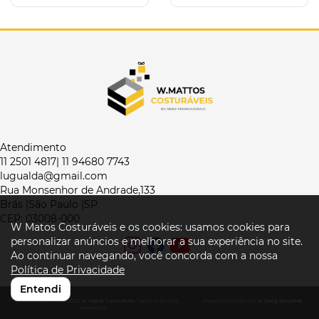
Atendimento
11 2501 4817| 11 94680 7743
lugualda@gmail.com
Rua Monsenhor de Andrade,133
Brás |São Paulo |SP
CEP: 03008-000
W Matos Costuráveis e os cookies: usamos cookies para
personalizar anúncios e melhorar a sua experiência no site.
Ao continuar navegando, você concorda com a nossa
Política de Privacidade
Entendi
© W Matos Costuráveis 2026
W Matos Costuráveis
. Todos os direitos
Desenvolvimento por
A. Jung Soluções
reservados.