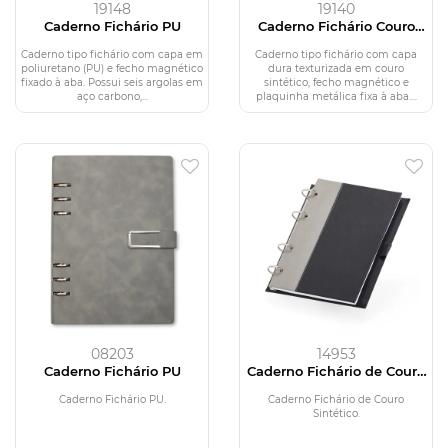
19148
19140
Caderno Fichário PU
Caderno Fichário Couro
Sintético
Caderno tipo fichário com capa em
Caderno tipo fichário com capa
poliuretano (PU) e fecho magnético
dura texturizada em couro
fixado à aba. Possui seis argolas em
sintético, fecho magnético e
aço carbono,...
plaquinha metálica fixa à aba....
08203
14953
Caderno Fichário PU
Caderno Fichário de Couro
Sintético
Caderno Fichário PU.
Caderno Fichário de Couro
Sintético.