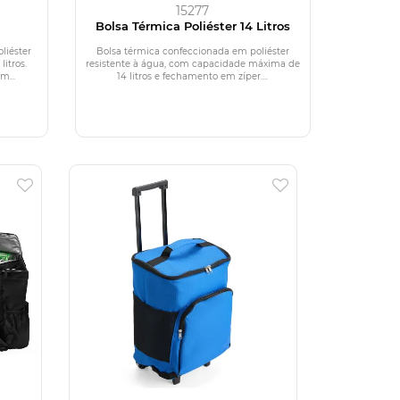
15277
Bolsa Térmica Poliéster 14 Litros
liéster
Bolsa térmica confeccionada em poliéster
itros.
resistente à água, com capacidade máxima de
m...
14 litros e fechamento em zíper....