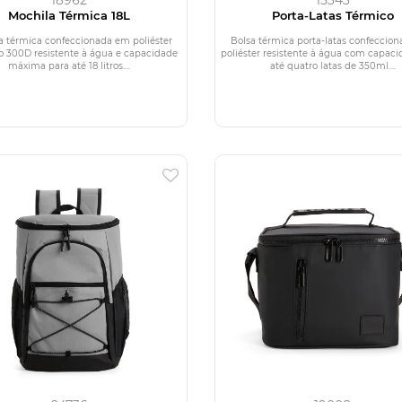
Mochila Térmica 18L
Porta-Latas Térmico
a térmica confeccionada em poliéster
Bolsa térmica porta-latas confeccio
o 300D resistente à água e capacidade
poliéster resistente à água com capaci
máxima para até 18 litros....
até quatro latas de 350ml....