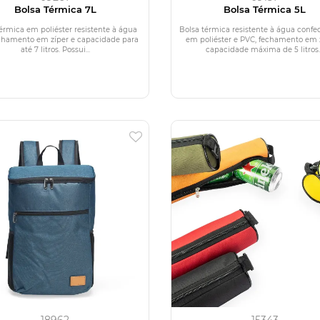
Bolsa Térmica 7L
Bolsa Térmica 5L
érmica em poliéster resistente à água
Bolsa térmica resistente à água confe
chamento em zíper e capacidade para
em poliéster e PVC, fechamento em 
até 7 litros. Possui...
capacidade máxima de 5 litros..
18962
15343