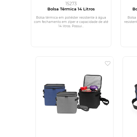
15273
Bolsa Térmica 14 Litros
Bo
Bolsa térmica em poliéster resistente à água
Bolsa
com fechamento em zíper e capacidade de até
resisten
14 litros. Possui...