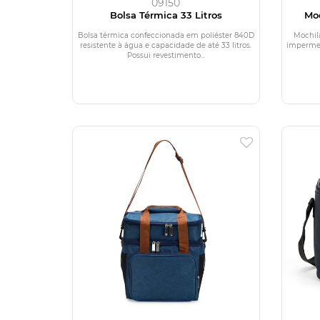
09150
Bolsa Térmica 33 Litros
Moc
Bolsa térmica confeccionada em poliéster 840D
Mochil
resistente à água e capacidade de até 33 litros.
impermeá
Possui revestimento...