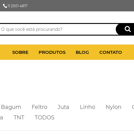
11 2501 4817
SOBRE
PRODUTOS
BLOG
CONTATO
Bagum
Feltro
Juta
Linho
Nylon
ca
TNT
TODOS