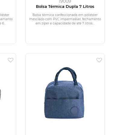
19009
Bolsa Térmica Dupla 7 Litros
iéster
Bolsa térmica confeccionada em poliéster
hamento
mesclado com PVC impermeável, fechamento
6...
em zíper e capacidade de até 7 litros...