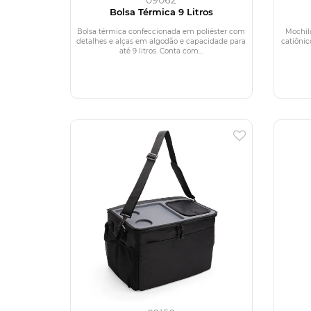
Bolsa Térmica 9 Litros
Bolsa térmica confeccionada em poliéster com
Mochil
detalhes e alças em algodão e capacidade para
catiônic
até 9 litros. Conta com...