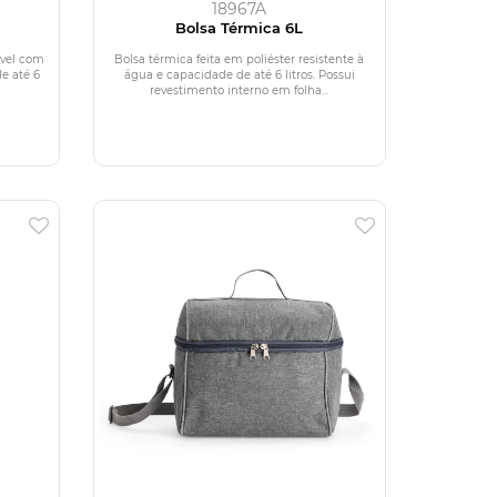
18967A
Bolsa Térmica 6L
ável com
Bolsa térmica feita em poliéster resistente à
e até 6
água e capacidade de até 6 litros. Possui
revestimento interno em folha...