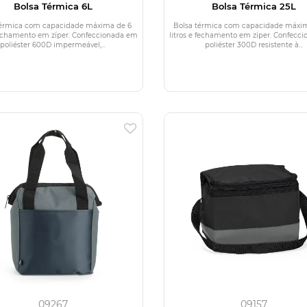
Bolsa Térmica 6L
Bolsa Térmica 25L
térmica com capacidade máxima de 6
Bolsa térmica com capacidade máxi
 fechamento em zíper. Confeccionada em
litros e fechamento em zíper. Confecc
poliéster 600D impermeável,...
poliéster 300D resistente à...
09267
09157