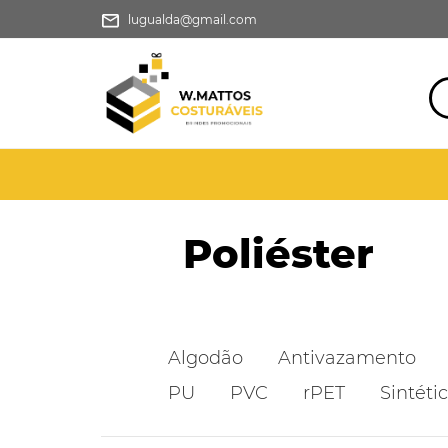
lugualda@gmail.com
Poliéster
Algodão
Antivazamento
PU
PVC
rPET
Sintéti