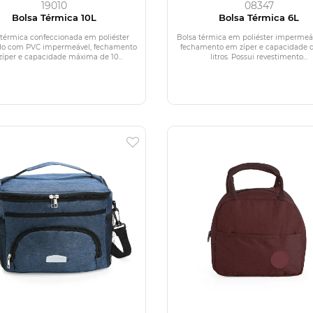
19010
08347
Bolsa Térmica 10L
Bolsa Térmica 6L
 térmica confeccionada em poliéster
Bolsa térmica em poliéster imperme
do com PVC impermeável, fechamento
fechamento em zíper e capacidade d
íper e capacidade máxima de 10...
litros. Possui revestimento...