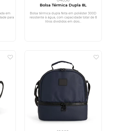
Bolsa Térmica Dupla 8L
nada em
Bolsa térmica dupla feita em poliéster 300D
dade para
resistente à água, com capacidade total de 8
litros divididos em dois...