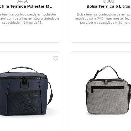
04736
19008
hila Térmica Poliéster 13L
Bolsa Térmica 6 Litros
a térmica confeccionada em poliéster
Bolsa térmica confeccionada em pol
vel com detalhes em couro sintético e
mesclado com PVC impermeável, fec
capacidade máxima de 13...
por zíper e capacidade máxima de 