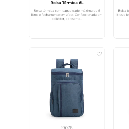
Bolsa Térmica 6L
Bolsa térmica com capacidade máxima de 6
Bolsa 
litros e fechamento em zíper. Confeccionada em
litros e
poliéster, apresenta...
19078