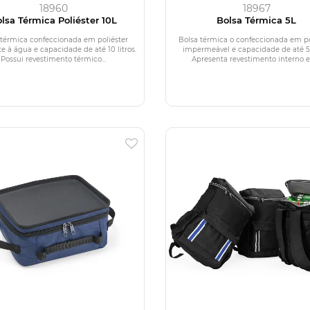
18960
18967
lsa Térmica Poliéster 10L
Bolsa Térmica 5L
 térmica confeccionada em poliéster
Bolsa térmica o confeccionada em po
te à água e capacidade de até 10 litros.
impermeável e capacidade de até 5 l
Possui revestimento térmico...
Apresenta revestimento interno e