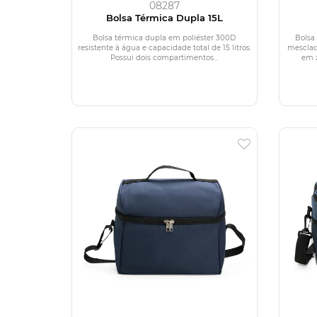
08287
Bolsa Térmica Dupla 15L
Bolsa térmica dupla em poliéster 300D
Bolsa
resistente à água e capacidade total de 15 litros.
mescla
Possui dois compartimentos...
em z