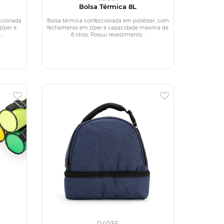
Bolsa Térmica 8L
ccionada
Bolsa térmica confeccionada em poliéster, com
zíper e
fechamento em zíper e capacidade máxima de
..
8 litros. Possui revestimento...
04036