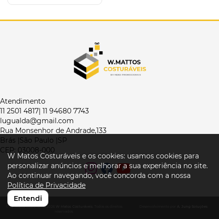
Atendimento
11 2501 4817| 11 94680 7743
lugualda@gmail.com
Rua Monsenhor de Andrade,133
Brás |São Paulo |SP
CEP: 03008-000
W Matos Costuráveis e os cookies: usamos cookies para
personalizar anúncios e melhorar a sua experiência no site.
Ao continuar navegando, você concorda com a nossa
Política de Privacidade
Entendi
© W Matos Costuráveis 2026
W Matos Costuráveis
. Todos os direitos
Desenvolvimento por
A. Jung Soluções
reservados.