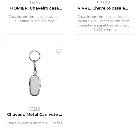
93167
93392
HOMIER. Chaveiro casa
VIVRE. Chaveiro casa em
em alumínio
metal e ABS
Chaveiro em formato de casa em
Chaveiro em formato de casa em
alumínio. 38 x 35 x 2 mm
metal e ABS. Fornecido em bolsa
presente de papel kraft reciclado.
42 x 37 x 4 mm
10210
Chaveiro Metal Canivete 4
Funções
Chaveiro Metal Canivete 4 Funções.