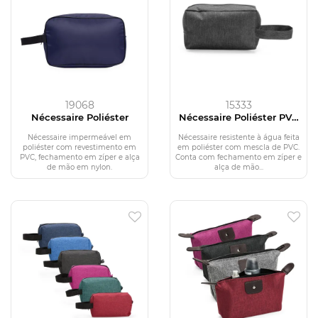
19068
15333
Nécessaire Poliéster
Nécessaire Poliéster PVC
Mescla
Nécessaire impermeável em
Nécessaire resistente à água feita
poliéster com revestimento em
em poliéster com mescla de PVC.
PVC, fechamento em zíper e alça
Conta com fechamento em zíper e
de mão em nylon.
alça de mão...