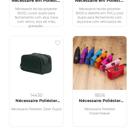
Nécessaire em Poliéster
Nécessaire em Poliéster
600D
600D
Nécessarie tecido polyester
Nécessarie tecido poliéster
600D, cursor duplo para
600D e detalhe em PVC,cursor
fechamento com alça, trava
duplo para fechamento com
com velcro, alça de mão,
alça,trava com velcro,alça de...
gravação...
14430
18516
Nécessaire Poliéster
Nécessaire Poliéster
com Zíper Duplo
Impermeável
Nécessaire Poliéster Zíper Duplo
Nécessaire Poliéster
Impermeável.