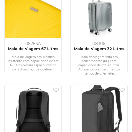
08263A
08306
Mala de Viagem 67 Litros
Mala de Viagem 32 Litros
Mala de viagem em plástico
Mala de viagem feita em
resistente com capacidade de até
policarbonato (PC) com
67 litros. Possui espaço interno
capacidade de até 32 litros.
com divisória, que contém...
Apresenta compartimentos
internos de difernetes...