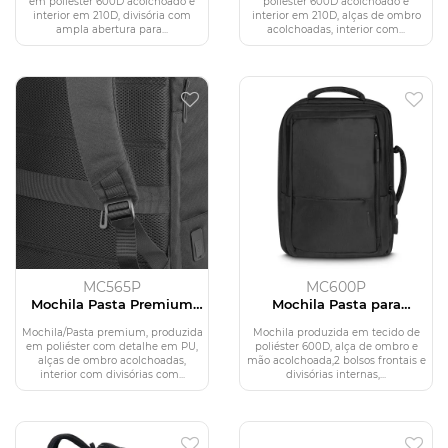
em poliéster 600D acolchoado e
poliéster 600D acolchoado e
interior em 210D, divisória com
interior em 210D, alças de ombro
ampla abertura para...
acolchoadas, interior com...
MC565P
MC600P
Mochila Pasta Premium
Mochila Pasta para
para notebook
Notebook em Poliéster
600D
Mochila/Pasta premium, produzida
Mochila produzida em tecido de
em poliéster com detalhe em PU,
poliéster 600D, alça de ombro e
alças de ombro acolchoadas,
mão acolchoada,2 bolsos frontais e
interior com divisórias com...
divisórias internas,...