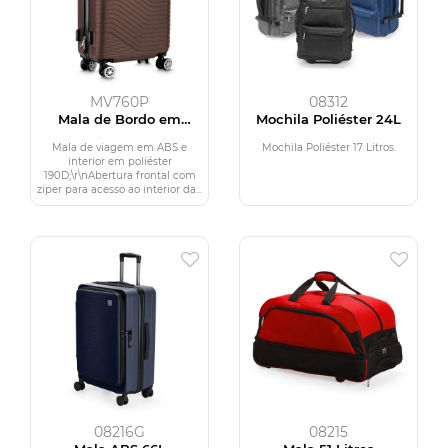
MV760P
08312
Mala de Bordo em
Mochila Poliéster 24L
Plástico ABS
Mala de viagem em ABS e
Mochila Poliéster 17 Litros.
interior em poliéster
190D;\r\nAbertura frontal com
ziper para acesso ao interior da...
08216G
08215