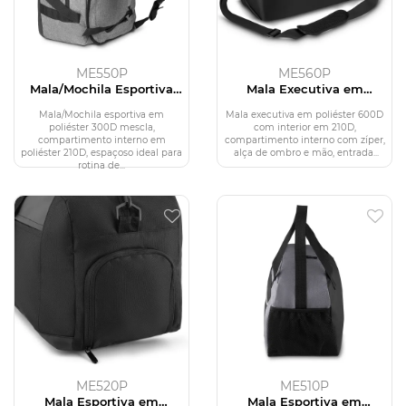
ME550P
ME560P
Mala/Mochila Esportiva
Mala Executiva em
em Poliéster 300D
Poliéster 600D
Mala/Mochila esportiva em
Mala executiva em poliéster 600D
poliéster 300D mescla,
com interior em 210D,
compartimento interno em
compartimento interno com zíper,
poliéster 210D, espaçoso ideal para
alça de ombro e mão, entrada...
rotina de...
ME520P
ME510P
Mala Esportiva em
Mala Esportiva em