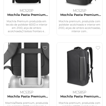
MC520P
MC525P
Mochila Pasta Premium
Mochila Pasta Premium
para Notebook em
para notebook em
Poliéster 600D
Poliéster 600D
Mochila Premium produzida em
Mochila premium, produzida com
tecido de poliéster 600D e interior
poliéster acolchoado e interior em
em 210D, alça de ombro
210D, alças de ombro acolchoadas,
acolchoada,3 bolsos frontais e...
interior com...
MC535P
MC585P
Mochila Pasta Premium
Mochila Pasta Premium
para notebook em
para notebook em
Poliéster 600D
Poliéster 600D
Mochila/Pasta premium, produzida
Mochila premium, produzida com