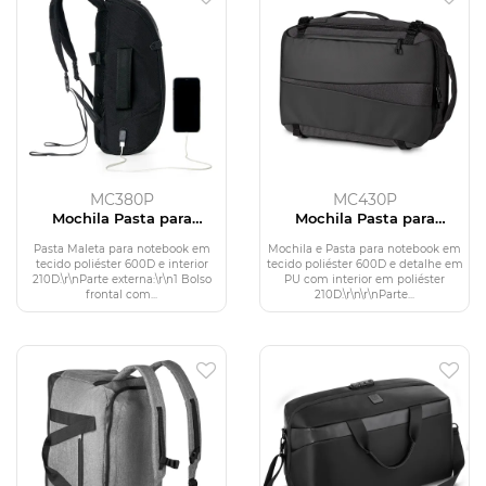
MC380P
MC430P
Mochila Pasta para
Mochila Pasta para
Notebook em Poliéster
Notebook
600D
Pasta Maleta para notebook em
Mochila e Pasta para notebook em
tecido poliéster 600D e interior
tecido poliéster 600D e detalhe em
210D.\r\nParte externa:\r\n1 Bolso
PU com interior em poliéster
frontal com...
210D.\r\n\r\nParte...