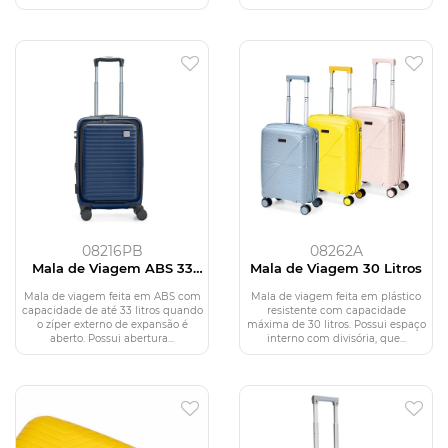
08216PB
08262A
Mala de Viagem ABS 33
Mala de Viagem 30 Litros
Litros
Mala de viagem feita em ABS com
Mala de viagem feita em plástico
capacidade de até 33 litros quando
resistente com capacidade
o zíper externo de expansão é
máxima de 30 litros. Possui espaço
aberto. Possui abertura...
interno com divisória, que...