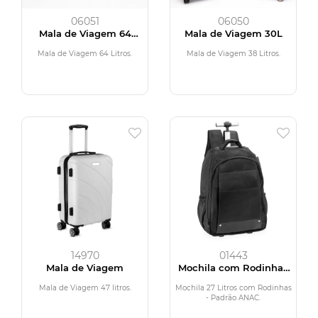
06051
06050
Mala de Viagem 64
Mala de Viagem 30L
Litros
Mala de Viagem 64 Litros.
Mala de Viagem 38 Litros.
14970
01443
Mala de Viagem
Mochila com Rodinhas
27 Litros
Mala de Viagem 47 litros.
Mochila 27 Litros com Rodinhas
- Padrão ANAC.