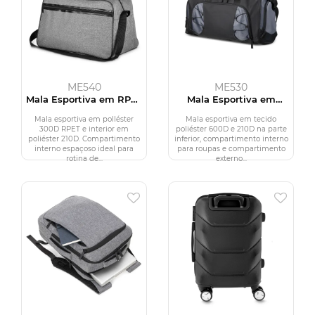
ME540
ME530
Mala Esportiva em RPET
Mala Esportiva em
300D
Poliéster 600D
Mala esportiva em polIéster
Mala esportiva em tecido
300D RPET e interior em
poliéster 600D e 210D na parte
poliéster 210D. Compartimento
inferior, compartimento interno
interno espaçoso ideal para
para roupas e compartimento
rotina de...
externo...