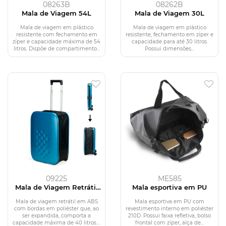
08263B
08262B
Mala de Viagem 54L
Mala de Viagem 30L
Mala de viagem em plástico
Mala de viagem em plástico
resistente com fechamento em
resistente, fechamento em zíper e
zíper e capacidade máxima de 54
capacidade para até 30 litros.
litros. Dispõe de compartimento...
Possui dimensões...
09225
ME585
Mala de Viagem Retrátil
Mala esportiva em PU
Slim 40L
Mala de viagem retrátil em ABS
Mala esportiva em PU com
com bordas em poliéster que, ao
revestimento interno em poliéster
ser expandida, comporta a
210D. Possui faixa refletiva, bolso
capacidade máxima de 40 litros....
frontal com zíper, alça de...