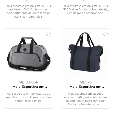
Poliéster 600D e PU
Poliéster 600D
Mala esportiva em poliéster 600D e
Mala esportiva em poliéster 600D e
detalhe em PVC. Conta com um
300D, zíper frontal, bolsos laterais,
compartimento de porta tênis na
alça de mão e ombro.\r\n\r\n
lateral com zíper, alça...
ME188-06P
ME570
Mala Esportiva em
Mala Esportiva em
Poliéster 300D
Algodão Reciclado
340g/m2
Mala esportiva em poliéster 300D
Mala esportiva em algodão
mescla com alça de mão e ombro.
reciclado 340 g/m2 e interior em
Bolso frontal e lateral.
poliéster 210D, bolso com zíper
frontal, bolso interno com...