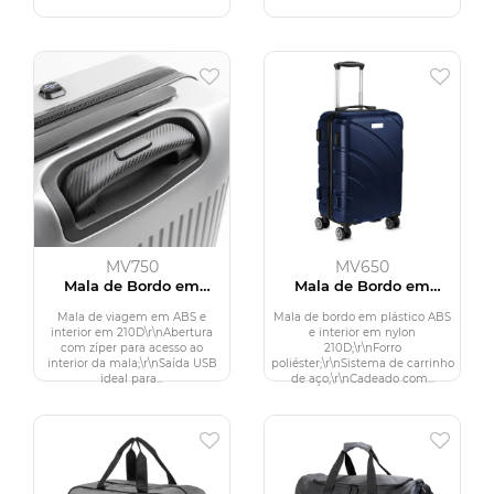
MV750
MV650
Mala de Bordo em
Mala de Bordo em
Plástico ABS
Plástico ABS
Mala de viagem em ABS e
Mala de bordo em plástico ABS
interior em 210D\r\nAbertura
e interior em nylon
com zíper para acesso ao
210D;\r\nForro
interior da mala;\r\nSaída USB
poliéster;\r\nSistema de carrinho
ideal para...
de aço;\r\nCadeado com...