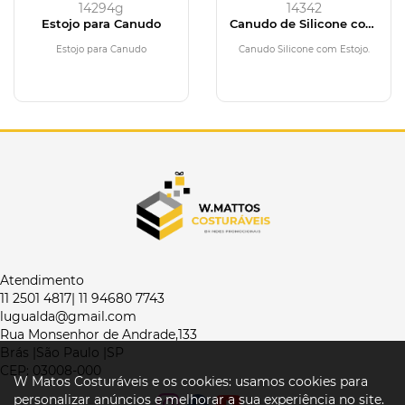
14294g
14342
Estojo para Canudo
Canudo de Silicone com
Estojo
Estojo para Canudo
Canudo Silicone com Estojo.
Atendimento
11 2501 4817| 11 94680 7743
lugualda@gmail.com
Rua Monsenhor de Andrade,133
Brás |São Paulo |SP
CEP: 03008-000
W Matos Costuráveis e os cookies: usamos cookies para
personalizar anúncios e melhorar a sua experiência no site.