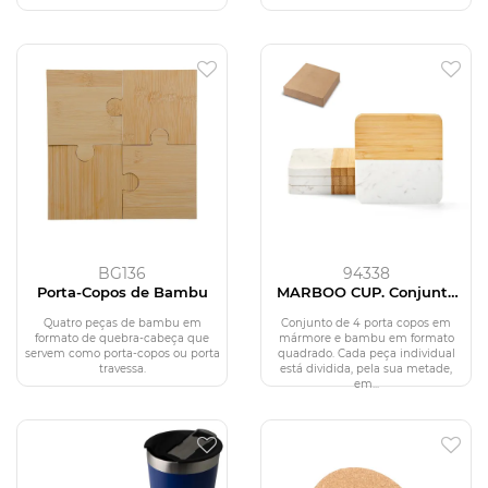
BG136
94338
Porta-Copos de Bambu
MARBOO CUP. Conjunto
de 4 porta copos em
mármore e bambu em
Quatro peças de bambu em
Conjunto de 4 porta copos em
formato quadrado
formato de quebra-cabeça que
mármore e bambu em formato
servem como porta-copos ou porta
quadrado. Cada peça individual
travessa.
está dividida, pela sua metade,
em...