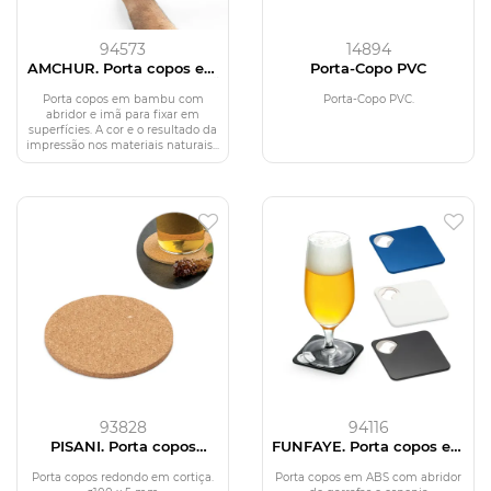
94573
14894
AMCHUR. Porta copos em
Porta-Copo PVC
bambu com abridor e imã
Porta copos em bambu com
Porta-Copo PVC.
abridor e imã para fixar em
superfícies. A cor e o resultado da
impressão nos materiais naturais...
93828
94116
PISANI. Porta copos
FUNFAYE. Porta copos em
redondo em cortiça
ABS com abridor de
garrafas
Porta copos redondo em cortiça.
Porta copos em ABS com abridor