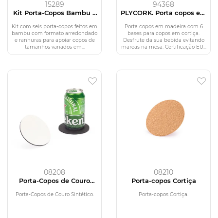
15289
94368
Kit Porta-Copos Bambu 6
PLYCORK. Porta copos em
Peças
madeira com 6 bases para
copos em cortiça
Kit com seis porta-copos feitos em
Porta copos em madeira com 6
bambu com formato arredondado
bases para copos em cortiça.
e ranhuras para apoiar copos de
Desfrute da sua bebida evitando
tamanhos variados em...
marcas na mesa. Certificação EU...
08208
08210
Porta-Copos de Couro
Porta-copos Cortiça
Sintético Absorvente
Porta-Copos de Couro Sintético.
Porta-copos Cortiça.