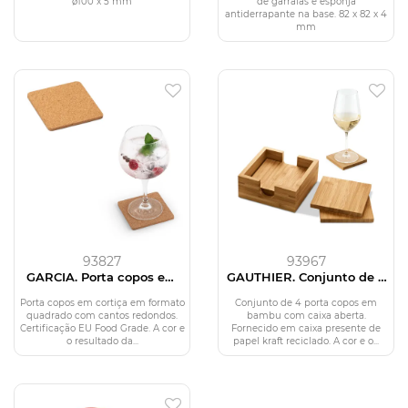
ø100 x 5 mm
de garrafas e esponja
antiderrapante na base. 82 x 82 x 4
mm
93827
93967
GARCIA. Porta copos em
GAUTHIER. Conjunto de 4
cortiça
porta copos em bambu
Porta copos em cortiça em formato
Conjunto de 4 porta copos em
quadrado com cantos redondos.
bambu com caixa aberta.
Certificação EU Food Grade. A cor e
Fornecido em caixa presente de
o resultado da...
papel kraft reciclado. A cor e o...