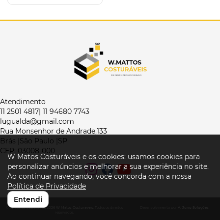
Atendimento
11 2501 4817| 11 94680 7743
lugualda@gmail.com
Rua Monsenhor de Andrade,133
Brás |São Paulo |SP
CEP: 03008-000
W Matos Costuráveis e os cookies: usamos cookies para
personalizar anúncios e melhorar a sua experiência no site.
Ao continuar navegando, você concorda com a nossa
Política de Privacidade
Entendi
© W Matos Costuráveis 2026
W Matos Costuráveis
. Todos os direitos
Desenvolvimento por
A. Jung Soluções
reservados.