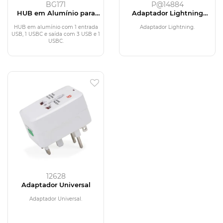
BG171
P@14884
HUB em Alumínio para
Adaptador Lightning
Notebook
Super
HUB em alumínio com 1 entrada
Adaptador Lightning.
USB, 1 USBC e saída com 3 USB e 1
USBC.
12628
Adaptador Universal
Adaptador Universal.