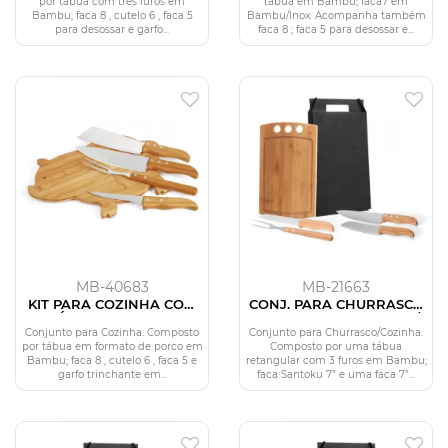
por tábua com três furos em
tábua em Bambu; faca7 em
Bambu; faca 8 , cutelo 6 , faca 5
Bambu/Inox. Acompanha também
para desossar e garfo...
faca 8 ; faca 5 para desossar e...
MB-40683
MB-21663
KIT PARA COZINHA COM
CONJ. PARA CHURRASCO
TÁBUA PORCO EM
E COZINHA EM BAMBU /
BAMBU / MADEIRA / INOX
MADEIRA / INOX - 5 PÇS
Conjunto para Cozinha. Composto
Conjunto para Churrasco/Cozinha.
- 5 PÇS
por tábua em formato de porco em
Composto por uma tábua
Bambu; faca 8 , cutelo 6 , faca 5 e
retangular com 3 furos em Bambu;
garfo trinchante em...
faca Santoku 7” e uma faca 7”...