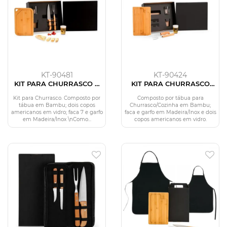
KT-90481
KT-90424
KIT PARA CHURRASCO E
KIT PARA CHURRASCO
CERVEJA - 5 PÇS
COM COPOS - 5 PÇS
Kit para Churrasco. Composto por
Composto por tábua para
tábua em Bambu; dois copos
Churrasco/Cozinha em Bambu;
americanos em vidro; faca 7 e garfo
faca e garfo em Madeira/Inox e dois
em Madeira/Inox \nComo...
copos americanos em vidro.