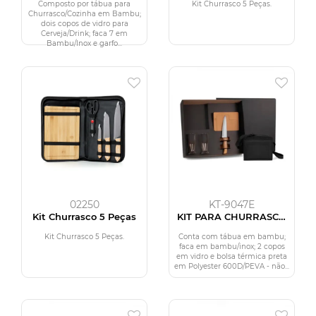
Composto por tábua para
Kit Churrasco 5 Peças.
Churrasco/Cozinha em Bambu;
dois copos de vidro para
Cerveja/Drink; faca 7 em
Bambu/Inox e garfo...
02250
KT-9047E
Kit Churrasco 5 Peças
KIT PARA CHURRASCO
COM COPOS E BOLSA
TÉRMICA - 5 PÇS
Kit Churrasco 5 Peças.
Conta com tábua em bambu;
faca em bambu/inox; 2 copos
em vidro e bolsa térmica preta
em Polyester 600D/PEVA - não...