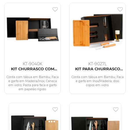
KT-9040K
KT-9027L
KIT CHURRASCO COM
KIT PARA CHURRASCO
CANECA - 5 PÇS
COM COPOS - 5 PÇS
Conta com tábua em Bambu; Faca
Conta com tábua em Bambu; Faca
e garfo em Madeira/Inox; Caneca
e garfo em Inox/Madeira; dois
em vidro; Pasta para faca e garfo
copos em vidro.
em papelão rígido.