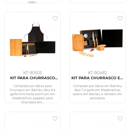
copo...
KT-90505
KT-90482
KIT PARA CHURRASCO
KIT PARA CHURRASCO EM
COM AVENTAL - 5 PÇS
BAMBU / MADEIRA / INOX
- 5 PÇS
Composto por tábua para
Composto por tábua em Bambu;
Churrasco em Bambu; faca 8 e
faca 7 e garfo em Madeira/Inox;
garfo trinchante premium em
saleiro em Bambu e ramekin em
Madeira/Inox; pegador para
porcelana.
Churrasco em...