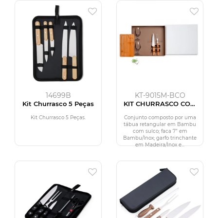
14699B
KT-9015M-BCO
Kit Churrasco 5 Peças
KIT CHURRASCO COM
COPOS - 5 PÇS
Kit Churrasco 5 Peças.
Conjunto composto por uma
tábua retangular em Bambu
com sulco; faca 7” em
Bambu/Inox; garfo trinchante
em Madeira/Inox e...