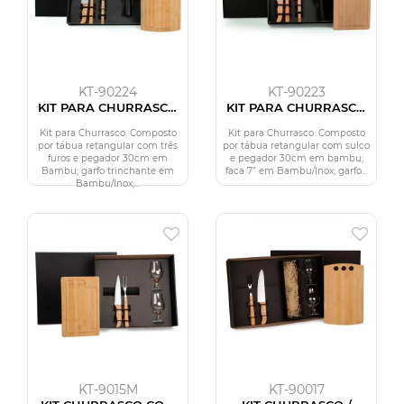
KT-90224
KT-90223
KIT PARA CHURRASCO
KIT PARA CHURRASCO
COM ESTEIRA GRILL - 5
COM ESTEIRA GRILL - 5
PÇS
PÇS
Kit para Churrasco. Composto
Kit para Churrasco. Composto
por tábua retangular com três
por tábua retangular com sulco
furos e pegador 30cm em
e pegador 30cm em bambu;
Bambu; garfo trinchante em
faca 7” em Bambu/Inox; garfo...
Bambu/Inox;...
KT-9015M
KT-90017