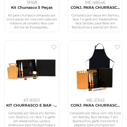
19168
ME-48646
Kit Churrasco 5 Peças
CONJ. PARA CHURRASCO
COM AVENTAL - 5 PÇS
Kit para churrasco composto por
Composto por tábua em Bambu;
cinco peças em inox com cabo em
faca 7 e garfo em Madeira/Inox;
madeira de carvalho: faca com
faca Santoku para fatiar em
lâmina de 8 polegadas,...
Bambu/Inox e avental em Brim...
KT-90511
ME-21343
KIT CHURRASCO E BAR - 5
CONJ. PARA CHURRASCO
PÇS
COM AVENTAL - 5 PÇS
Composto por tábua em Bambu
Composto por tábua com três furos
com 30x21x1,2 cm; faca 7 e garfo
em Bambu; faca Santoku 7 em
em Madeira/Inox; caneca
Bambu/Inox; garfo trinchante e
americana para Cerveja/Chopp e
pegador para Churrasco em...