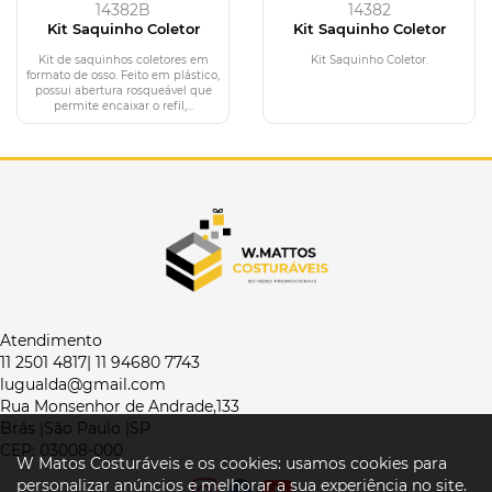
14382B
14382
Kit Saquinho Coletor
Kit Saquinho Coletor
Kit de saquinhos coletores em
Kit Saquinho Coletor.
formato de osso. Feito em plástico,
possui abertura rosqueável que
permite encaixar o refil,...
Atendimento
11 2501 4817| 11 94680 7743
lugualda@gmail.com
Rua Monsenhor de Andrade,133
Brás |São Paulo |SP
CEP: 03008-000
W Matos Costuráveis e os cookies: usamos cookies para
personalizar anúncios e melhorar a sua experiência no site.