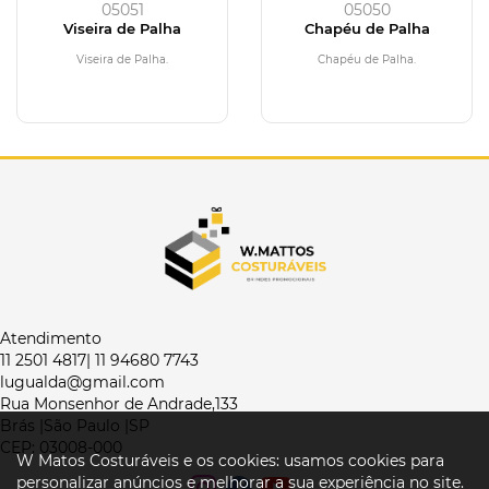
05051
05050
Viseira de Palha
Chapéu de Palha
Viseira de Palha.
Chapéu de Palha.
Atendimento
11 2501 4817| 11 94680 7743
lugualda@gmail.com
Rua Monsenhor de Andrade,133
Brás |São Paulo |SP
CEP: 03008-000
W Matos Costuráveis e os cookies: usamos cookies para
personalizar anúncios e melhorar a sua experiência no site.