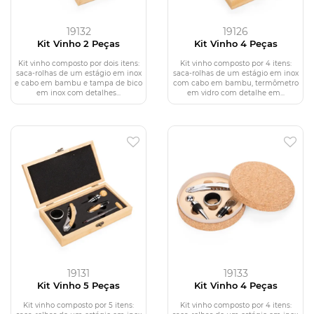
19132
19126
Kit Vinho 2 Peças
Kit Vinho 4 Peças
Kit vinho composto por dois itens:
Kit vinho composto por 4 itens:
saca-rolhas de um estágio em inox
saca-rolhas de um estágio em inox
e cabo em bambu e tampa de bico
com cabo em bambu, termômetro
em inox com detalhes...
em vidro com detalhe em...
19131
19133
Kit Vinho 5 Peças
Kit Vinho 4 Peças
Kit vinho composto por 5 itens:
Kit vinho composto por 4 itens: