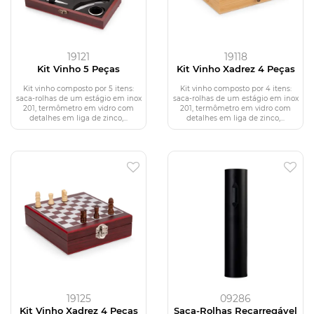
19121
19118
Kit Vinho 5 Peças
Kit Vinho Xadrez 4 Peças
Kit vinho composto por 5 itens:
Kit vinho composto por 4 itens:
saca-rolhas de um estágio em inox
saca-rolhas de um estágio em inox
201, termômetro em vidro com
201, termômetro em vidro com
detalhes em liga de zinco,...
detalhes em liga de zinco,...
19125
09286
Kit Vinho Xadrez 4 Peças
Saca-Rolhas Recarregável