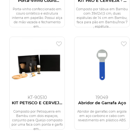
Porta-Vinho Couro
KIT PÃO E CERVEJA - 7
Sintético
PÇS
Porta-vinho confeccionado em
Composto por tábua em Bambu
couro sintético e estrutura
com 39x12x1,5 cm; duas
interna em papelão. Possui alça
espátulas de 14 cm em Bambu;
de mão vazada e fechamento
faca para pão em Bambu/Inox 7
em...
; espátula...
KT-90510
19049
KIT PETISCO E CERVEJA
Abridor de Garrafa Aço
- 5 PÇS
Composto por Petisqueira em
Abridor de garrafas com argola
Bambu com dois espaços;
em aço carbono e cabo com
conjunto para Queijo composto
revestimento em plástico ABS.
por uma faca com ponta e garfo
em...