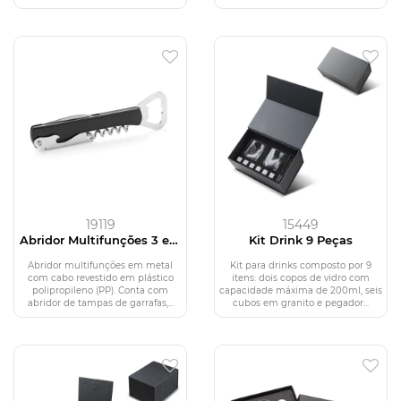
19119
15449
Abridor Multifunções 3 em
Kit Drink 9 Peças
1
Abridor multifunções em metal
Kit para drinks composto por 9
com cabo revestido em plástico
itens: dois copos de vidro com
polipropileno (PP). Conta com
capacidade máxima de 200ml, seis
abridor de tampas de garrafas,...
cubos em granito e pegador...