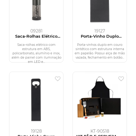
09281
19127
Saca-Rolhas Elétrico
Porta-Vinho Duplo
com LED
Couro Sintético
Saca-rolhas elétrico com
Porta-vinhos duplo em couro
estrutura em ABS,
sintético com estrutura interna
policarbonato, alumínio e inox,
em papelão. Possui alça de mão
além de painel com iluminação
vazada, fechamento em botão...
em LED e...
19128
KT-90518