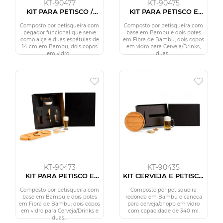
KT-90477
KT-90475
KIT PARA PETISCO /
KIT PARA PETISCO E
CERVEJA - 7 PÇS
CERVEJA - 7 PÇS
Composto por petisqueira com
Composto por petisqueira com
pegador funcional que serve
base em Bambu e dois potes
como alça e duas espátulas de
em Fibra de Bambu; dois copos
14 cm em Bambu; dois copos
em vidro para Cerveja/Drinks;
em vidro...
duas...
KT-90473
KT-90435
KIT PARA PETISCO E
KIT CERVEJA E PETISCO
CERVEJA - 7 PÇS
- 2 PÇS
Composto por petisqueira com
Composto por petisqueira
base em Bambu e dois potes
redonda em Bambu e caneca
em Fibra de Bambu; dois copos
para cerveja/chopp em vidro
em vidro para Cerveja/Drinks e
com capacidade de 340 ml.
duas...