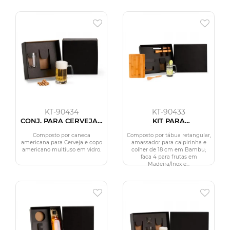
KT-90434
KT-90433
CONJ. PARA CERVEJA -
KIT PARA
2 PÇS
BAR/CAIPIRINHA - 5
PÇS
Composto por caneca
Composto por tábua retangular,
americana para Cerveja e copo
amassador para caipirinha e
americano multiuso em vidro.
colher de 18 cm em Bambu;
faca 4 para frutas em
Madeira/Inox e...