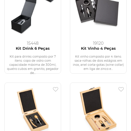
15448
19120
Kit Drink 6 Peças
Kit Vinho 4 Peças
Kit para drinks composto por 7
Kit vinho composto por 4 itens:
itens: copo de vidro com
saca-rolhas de dois estágios em
capacidade máxima de 300ml,
inox, anel corta-gotas (wine collar)
quatro cubos em granito, pegador
em liga de zinco e...
de...