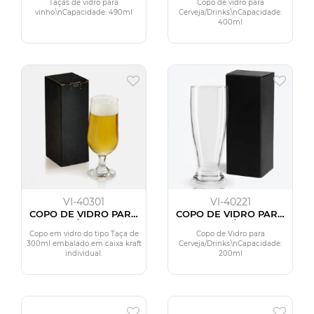
ML
Taças de vidro para
Copo de vidro para
vinho.\nCapacidade: 490ml
Cerveja/Drinks.\nCapacidade:
400ml
VI-40301
VI-40221
COPO DE VIDRO PARA
COPO DE VIDRO PARA
CERVEJA / DRINKS 300
CERVEJA / DRINK -
ML
200ML - COM CAIXA
Copo em vidro do tipo Taça de
Copo de Vidro para
300ml embalado em caixa kraft
Cerveja/Drinks.\nCapacidade:
individual.
200ml