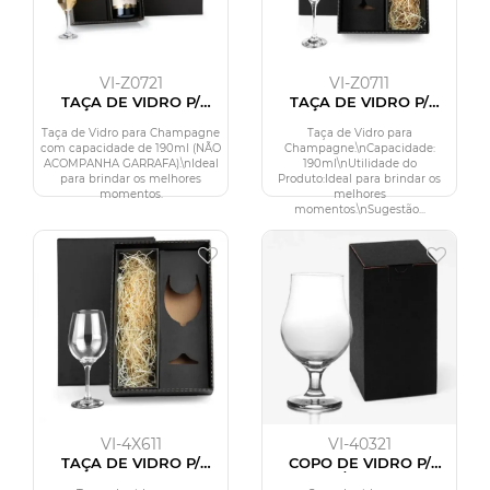
VI-Z0721
VI-Z0711
TAÇA DE VIDRO P/
TAÇA DE VIDRO P/
CHAMPAGNE 190 ML -
CHAMPAGNE 190 ML
NÃO ACOMPANHA
Taça de Vidro para Champagne
Taça de Vidro para
GARRAFA
com capacidade de 190ml (NÃO
Champagne.\nCapacidade:
ACOMPANHA GARRAFA).\nIdeal
190ml\nUtilidade do
para brindar os melhores
Produto:Ideal para brindar os
momentos.
melhores
momentos.\nSugestão...
VI-4X611
VI-40321
TAÇA DE VIDRO P/
COPO DE VIDRO P/
VINHO - 490 ML
CERVEJA/DRINKS - 400