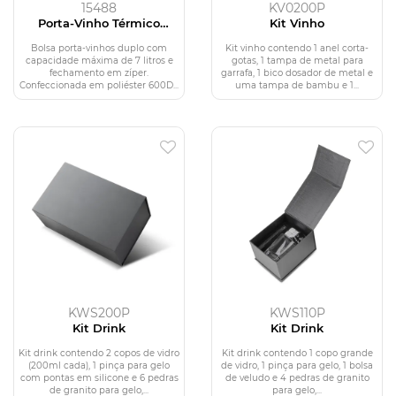
15488
KV0200P
Porta-Vinho Térmico
Kit Vinho
Duplo
Bolsa porta-vinhos duplo com
Kit vinho contendo 1 anel corta-
capacidade máxima de 7 litros e
gotas, 1 tampa de metal para
fechamento em zíper.
garrafa, 1 bico dosador de metal e
Confeccionada em poliéster 600D...
uma tampa de bambu e 1...
KWS200P
KWS110P
Kit Drink
Kit Drink
Kit drink contendo 2 copos de vidro
Kit drink contendo 1 copo grande
(200ml cada), 1 pinça para gelo
de vidro, 1 pinça para gelo, 1 bolsa
com pontas em silicone e 6 pedras
de veludo e 4 pedras de granito
de granito para gelo,...
para gelo,...