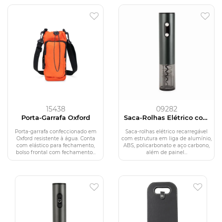
15438
09282
Porta-Garrafa Oxford
Saca-Rolhas Elétrico com
LED
Porta-garrafa confeccionado em
Saca-rolhas elétrico recarregável
Oxford resistente à água. Conta
com estrutura em liga de alumínio,
com elástico para fechamento,
ABS, policarbonato e aço carbono,
bolso frontal com fechamento...
além de painel...