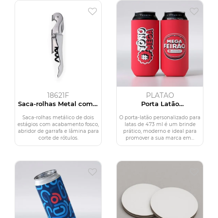
18621F
PLATAO
Saca-rolhas Metal com 2
Porta Latão
Estágios
Personalizado
Saca-rolhas metálico de dois
O porta-latão personalizado para
estágios com acabamento fosco,
latas de 473 ml é um brinde
abridor de garrafa e lâmina para
prático, moderno e ideal para
corte de rótulos.
promover a sua marca em...