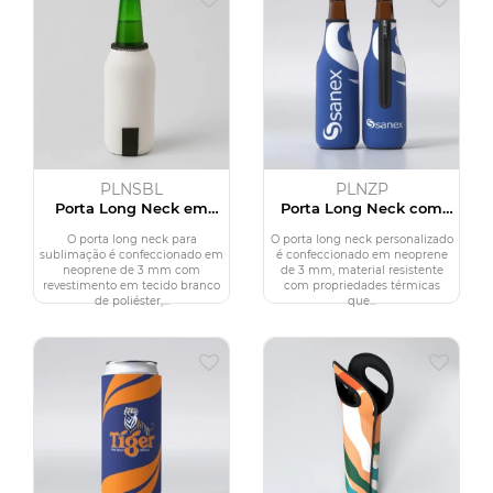
PLNSBL
PLNZP
Porta Long Neck em
Porta Long Neck com
Branco para Sublimação
Zíper Personalizado
O porta long neck para
O porta long neck personalizado
sublimação é confeccionado em
é confeccionado em neoprene
neoprene de 3 mm com
de 3 mm, material resistente
revestimento em tecido branco
com propriedades térmicas
de poliéster,...
que...