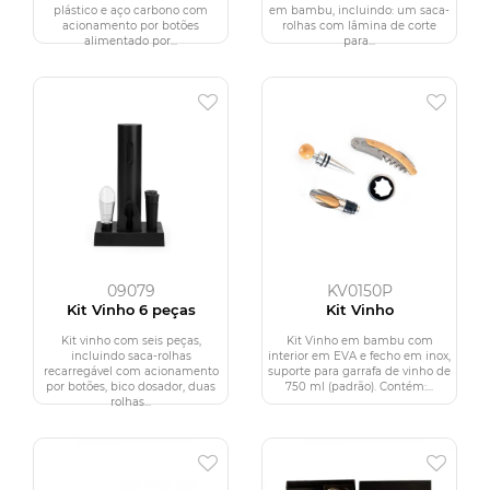
plástico e aço carbono com
em bambu, incluindo: um saca-
acionamento por botões
rolhas com lâmina de corte
alimentado por...
para...
09079
KV0150P
Kit Vinho 6 peças
Kit Vinho
Kit vinho com seis peças,
Kit Vinho em bambu com
incluindo saca-rolhas
interior em EVA e fecho em inox,
recarregável com acionamento
suporte para garrafa de vinho de
por botões, bico dosador, duas
750 ml (padrão). Contém:...
rolhas...