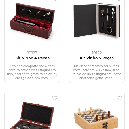
19123
19122
Kit Vinho 4 Peças
Kit Vinho 5 Peças
Kit vinho composto por 4 itens:
Kit vinho composto por 5 itens:
saca-rolhas de dois estágios em
corta-lacre em ABS e inox, saca-
inox, anel corta-gotas (wine collar)
rolhas de dois estágios em inox e
em liga de zinco, com...
anel corta-gotas (wine...