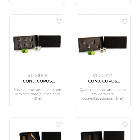
VI-00046
VI-00044
CONJ. COPOS
CONJ. COPOS
AMERICANOS PARA
AMERICANOS PARA
DOSE - 6 PÇS
DOSE - 4 PÇS
Seis copinhos americanos em
Quatro copinhos americanos
vidro para dose.\nCapacidade:
em vidro para
45 ml
dose.\nCapacidade: 45 ml