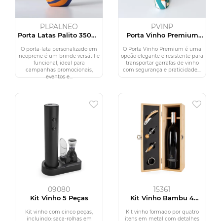
PLPALNEO
PVINP
Porta Latas Palito 350ml
Porta Vinho Premium
em Neoprene
Personalizado
Personalizado
O porta-lata personalizado em
O Porta Vinho Premium é uma
neoprene é um brinde versátil e
opção elegante e resistente para
funcional, ideal para
transportar garrafas de vinho
campanhas promocionais,
com segurança e praticidade....
eventos e...
09080
15361
Kit Vinho 5 Peças
Kit Vinho Bambu 4
Peças
Kit vinho com cinco peças,
Kit vinho formado por quatro
incluindo: saca-rolhas em
itens em metal com detalhes