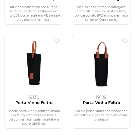
Kit vinho composto por 4 itens:
Saca-rolhas elétrico recarregável
saca-rolhas de dois estágios em
com estrutura em plástico ABS,
inox 201, corta-lacre em ABS e inox,
policarbonato (PC) e broca em aço
bico dosador em liga...
carbono. Conta com...
19130
19129
Porta-Vinho Feltro
Porta-Vinho Feltro
Sacola porta-vinho confeccionada
Sacola porta-vinho confeccionada
em feltro com alças de mão e
em feltro e alças de mão em couro
plaquinha retangular frontal em
sintético.
couro sintético.