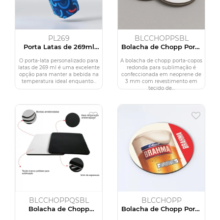
PL269
BLCCHOPPSBL
Porta Latas de 269ml
Bolacha de Chopp Porta
Personalizado
Copo em Branco
Sublimação
O porta-lata personalizado para
A bolacha de chopp porta-copos
latas de 269 ml é uma excelente
redonda para sublimação é
opção para manter a bebida na
confeccionada em neoprene de
temperatura ideal enquanto...
3 mm com revestimento em
tecido de...
BLCCHOPPQSBL
BLCCHOPP
Bolacha de Chopp
Bolacha de Chopp Porta
Branca Para Sublimação
Copos Personalizada