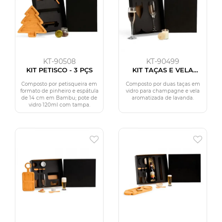
KT-90508
KT-90499
KIT PETISCO - 3 PÇS
KIT TAÇAS E VELA
AROMATIZADA - 3 PÇS
Composto por petisqueira em
Composto por duas taças em
formato de pinheiro e espátula
vidro para champagne e vela
de 14 cm em Bambu; pote de
aromatizada de lavanda.
vidro 120ml com tampa.