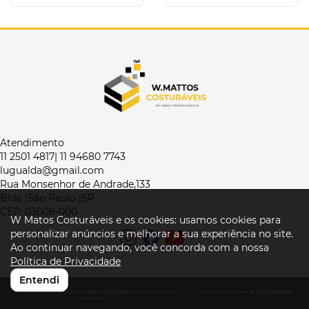
Atendimento
11 2501 4817| 11 94680 7743
lugualda@gmail.com
Rua Monsenhor de Andrade,133
Brás |São Paulo |SP
CEP: 03008-000
W Matos Costuráveis e os cookies: usamos cookies para
personalizar anúncios e melhorar a sua experiência no site.
Ao continuar navegando, você concorda com a nossa
Política de Privacidade
Entendi
© W Matos Costuráveis 2026
W Matos Costuráveis
. Todos os direitos
Desenvolvimento por
A. Jung Soluções
reservados.