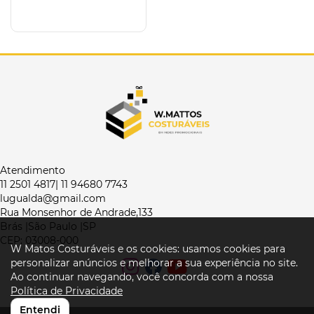
Atendimento
11 2501 4817| 11 94680 7743
lugualda@gmail.com
Rua Monsenhor de Andrade,133
Brás |São Paulo |SP
CEP: 03008-000
W Matos Costuráveis e os cookies: usamos cookies para
personalizar anúncios e melhorar a sua experiência no site.
Ao continuar navegando, você concorda com a nossa
Política de Privacidade
Entendi