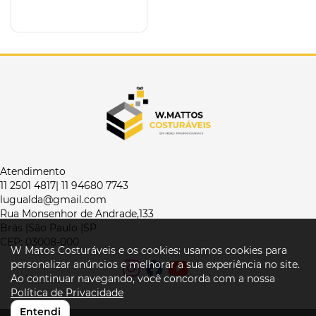
Atendimento
11 2501 4817| 11 94680 7743
lugualda@gmail.com
Rua Monsenhor de Andrade,133
Brás |São Paulo |SP
CEP: 03008-000
W Matos Costuráveis e os cookies: usamos cookies para
personalizar anúncios e melhorar a sua experiência no site.
Ao continuar navegando, você concorda com a nossa
Política de Privacidade
Entendi