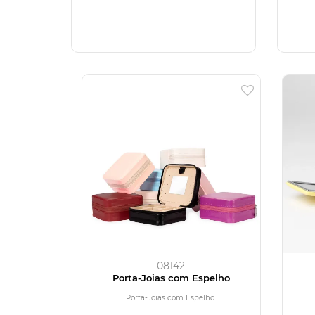
08142
Porta-Joias com Espelho
Porta-Joias com Espelho.