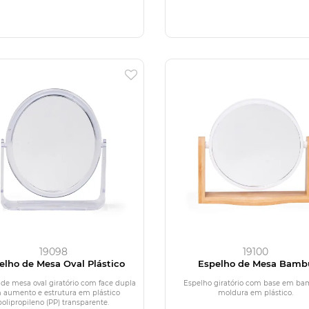
19098
19100
elho de Mesa Oval Plástico
Espelho de Mesa Bamb
 de mesa oval giratório com face dupla
Espelho giratório com base em ba
 aumento e estrutura em plástico
moldura em plástico.
polipropileno (PP) transparente.