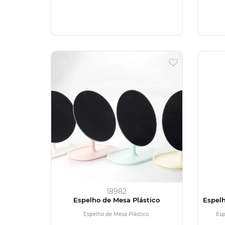
18982
Espelho de Mesa Plástico
Espelh
Espelho de Mesa Plástico.
Esp