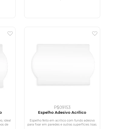
P$09153
o
Espelho Adesivo Acrílico
o, ideal
Espelho feito em acrílico com fundo adesivo
pos de
para fixar em paredes e outras superfícies lisas.