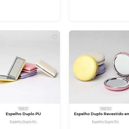
18831
18830
Espelho Duplo PU
Espelho Duplo Revestido e
Espelho Duplo PU.
Espelho Duplo PU.