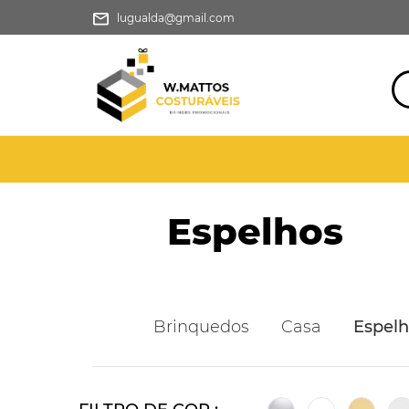
lugualda@gmail.com
Espelhos
Brinquedos
Casa
Espelh