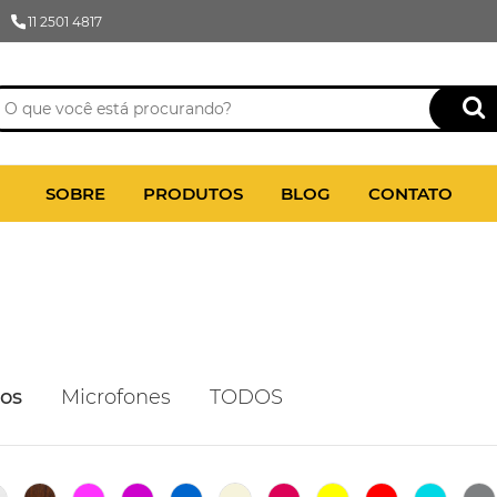
11 2501 4817
SOBRE
PRODUTOS
BLOG
CONTATO
os
Microfones
TODOS