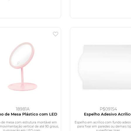
18981A
P$09154
ho de Mesa Plástico com LED
Espelho Adesivo Acrílic
 de mesa com estrutura montável em
Espelho em acrílico com fundo adesiv
, movimentação vertical de até 90 graus,
para fixar em paredes ou demais ti
iluminação em LED com...
superfícies lisas.