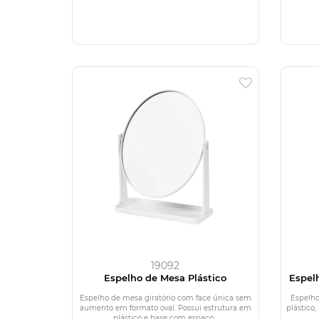
19092
Espelho de Mesa Plástico
Espel
Espelho de mesa giratório com face única sem
Espelho
aumento em formato oval. Possui estrutura em
plástico
plástico e base com espaço...