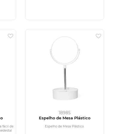
18985
co
Espelho de Mesa Plástico
 fácil de
Espelho de Mesa Plástico.
pedestal