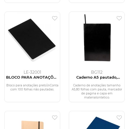
LE-32001
BG112
BLOCO PARA ANOTAÇÕES
Caderno A5 pautado,
SIMPLES - PRETO - 100 FLS
flexível e capaem PU
Bloco para anotações preto.\nConta
Caderno de anotações tamanho
com 100 folhas não pautadas.
A5,80 folhas com pauta, marcador
de pagina e capa em
materialsintetico.