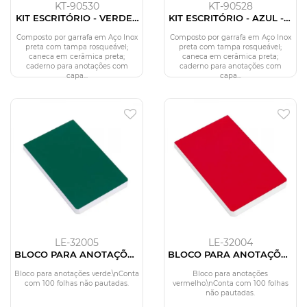
KT-90530
KT-90528
KIT ESCRITÓRIO - VERDE -
KIT ESCRITÓRIO - AZUL - 4
4 PÇS
PÇS
Composto por garrafa em Aço Inox
Composto por garrafa em Aço Inox
preta com tampa rosqueável;
preta com tampa rosqueável;
caneca em cerâmica preta;
caneca em cerâmica preta;
caderno para anotações com
caderno para anotações com
capa...
capa...
LE-32005
LE-32004
BLOCO PARA ANOTAÇÕES
BLOCO PARA ANOTAÇÕES
SIMPLES - VERDE - 100
SIMPLES - VERMELHO -
FLS
100 FLS
Bloco para anotações verde.\nConta
Bloco para anotações
com 100 folhas não pautadas.
vermelho.\nConta com 100 folhas
não pautadas.