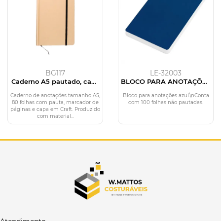
BG117
LE-32003
Caderno A5 pautado, capa
BLOCO PARA ANOTAÇÕES
em craft reciclado
SIMPLES - AZUL - 100 FLS
Caderno de anotações tamanho A5,
Bloco para anotações azul.\nConta
80 folhas com pauta, marcador de
com 100 folhas não pautadas.
páginas e capa em Craft. Produzido
com material...