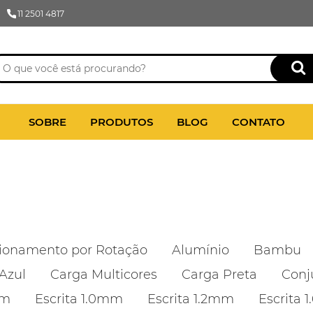
11 2501 4817
SOBRE
PRODUTOS
BLOG
CONTATO
ionamento por Rotação
Alumínio
Bambu
Azul
Carga Multicores
Carga Preta
Conj
mm
Escrita 1.0mm
Escrita 1.2mm
Escrita 