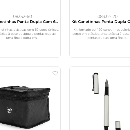
08332-60
08332-120
netinhas Ponta Dupla Com 60
Kit Canetinhas Ponta Dupla 
Cores
Cores
netinhas plásticas com 60 cores únicas,
Kit formado por 120 canetinhas color
tóxica à base de água e pontas duplas:
corpo em plástico, tinta atóxica à bas
uma fina e outra em...
pontas duplas: uma fina e...