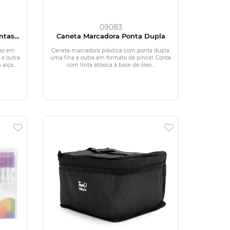
09083
ntas
Caneta Marcadora Ponta Dupla
tas em
Caneta marcadora plástica com ponta dupla:
 e outra
uma fina e outra em formato de pincel. Conta
lça...
com tinta atóxica à base de óleo...