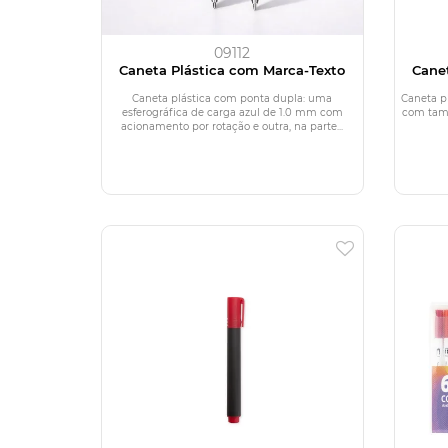
09112
Caneta Plástica com Marca-Texto
Cane
Caneta plástica com ponta dupla: uma
Caneta p
esferográfica de carga azul de 1.0 mm com
com tamp
acionamento por rotação e outra, na parte...