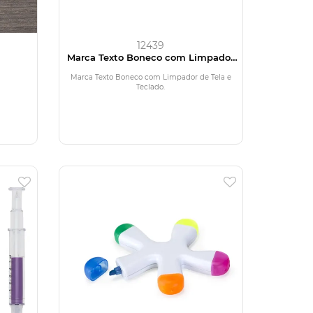
12439
Marca Texto Boneco com Limpador
de Tela e Teclado
Marca Texto Boneco com Limpador de Tela e
Teclado.