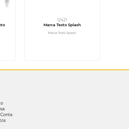
12421
xto
Marca Texto Splash
Marca Texto Splash.
to
sa
 Conta
tos