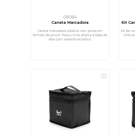
09084
Caneta Marcadora
Kit Ca
Caneta marcadora plástica com ponta em
Kit de ca
formato de pincel. Possui tinta atóxica à base de
tinta a
óleo com solvente alcoólico.