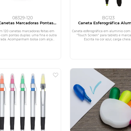
08329-120
BG123
 Canetas Marcadoras Pontas
Caneta Esferográfica Alum
Duplas com 120 Cores
om 120 canetas marcadoras feitas em
Caneta esferográfica em aluminio com
o com pontas duplas: uma fina e outra
"Touch Screen" para tablets e marca
rada. Acompanham bolsa com alça...
Escrita na cor azul, carga cheia..