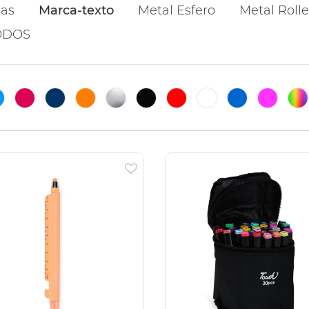
cas
Marca-texto
Metal Esfero
Metal Rolle
ODOS