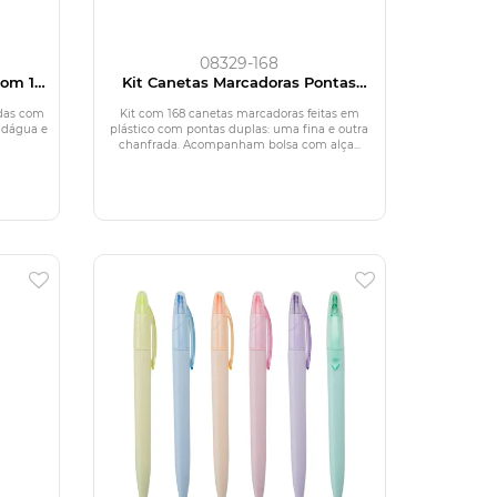
08329-168
Com 120
Kit Canetas Marcadoras Pontas
Duplas com 168 Cores
idas com
Kit com 168 canetas marcadoras feitas em
e dágua e
plástico com pontas duplas: uma fina e outra
chanfrada. Acompanham bolsa com alça...