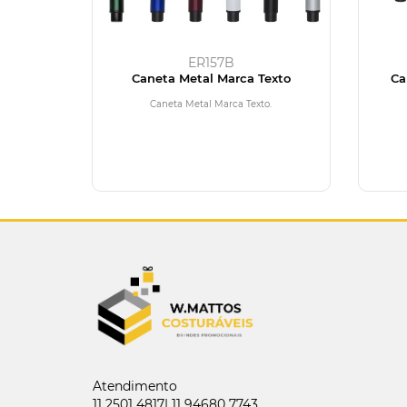
ER157B
Caneta Metal Marca Texto
Ca
Caneta Metal Marca Texto.
Atendimento
11 2501 4817| 11 94680 7743