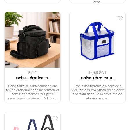
com...
15431
P@18871
Bolsa Térmica 7L
Bolsa Térmica 11L
Bolsa térmica confeccionada em
Essa bolsa térmica é o acessório
tecido emborrachado impermeável
ideal para quem busca praticidade
com fechamento em zíper e
e versatilidade. Feita em filme de
capacidade máxima de 7 litros....
alumínio com...