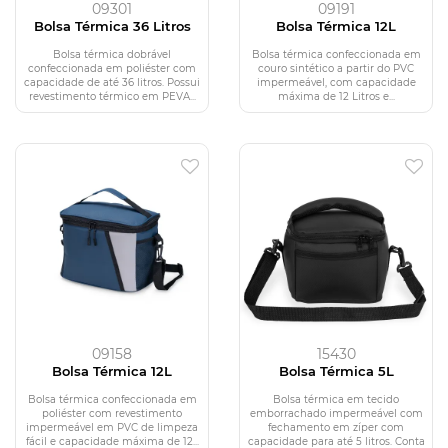
09301
09191
Bolsa Térmica 36 Litros
Bolsa Térmica 12L
Bolsa térmica dobrável
Bolsa térmica confeccionada em
confeccionada em poliéster com
couro sintético a partir do PVC
capacidade de até 36 litros. Possui
impermeável, com capacidade
revestimento térmico em PEVA...
máxima de 12 Litros e...
09158
15430
Bolsa Térmica 12L
Bolsa Térmica 5L
Bolsa térmica confeccionada em
Bolsa térmica em tecido
poliéster com revestimento
emborrachado impermeável com
impermeável em PVC de limpeza
fechamento em zíper com
fácil e capacidade máxima de 12...
capacidade para até 5 litros. Conta