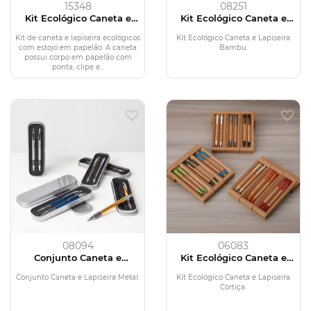
15348
08251
Kit Ecológico Caneta e
Kit Ecológico Caneta e
Lapiseira Papelão
Lapiseira Bambu
Kit de caneta e lapiseira ecológicos
Kit Ecológico Caneta e Lapiseira
com estojo em papelão. A caneta
Bambu.
possui corpo em papelão com
ponta, clipe e...
08094
06083
Conjunto Caneta e
Kit Ecológico Caneta e
Lapiseira Metal
Lapiseira Cortiça
Conjunto Caneta e Lapiseira Metal.
Kit Ecológico Caneta e Lapiseira
Cortiça.