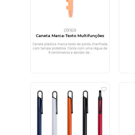
09169
Caneta Marca-Texto Multifunções
Caneta plástica marca-texto de ponta chanfrada
com tampa protetora. Conta com uma régua de
9 centímetros e abridor de...