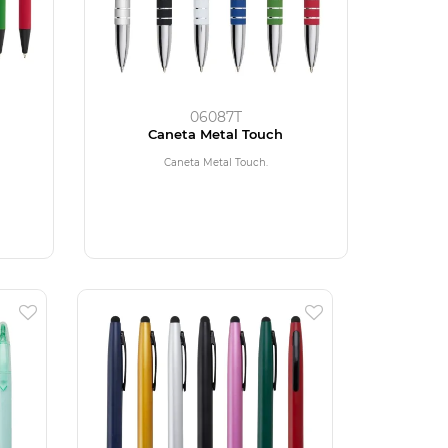
06087T
Caneta Metal Touch
Caneta Metal Touch.