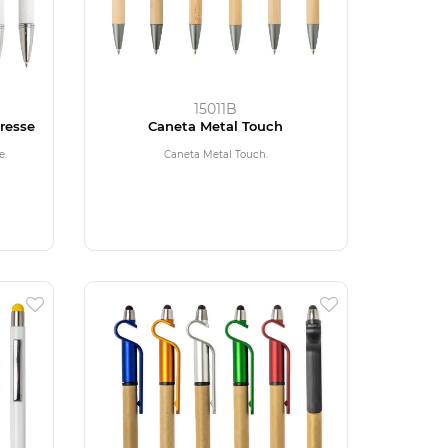
15011B
resse
Caneta Metal Touch
e.
Caneta Metal Touch.