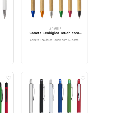
13499P
Caneta Ecológica Touch com
Suporte
Caneta Ecológica Touch com Suporte.