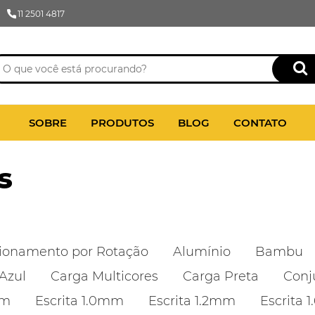
11 2501 4817
SOBRE
PRODUTOS
BLOG
CONTATO
s
ionamento por Rotação
Alumínio
Bambu
Azul
Carga Multicores
Carga Preta
Conj
mm
Escrita 1.0mm
Escrita 1.2mm
Escrita 