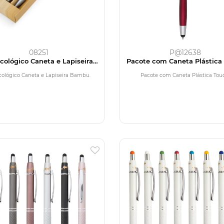
08251
P@12638
Ecológico Caneta e Lapiseira
Pacote com Caneta Plástica
Bambu
Ecológico Caneta e Lapiseira Bambu.
Pacote com Caneta Plástica Tou