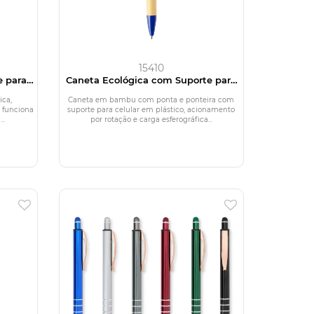
15410
e para
Caneta Ecológica com Suporte para
Celular
ica,
Caneta em bambu com ponta e ponteira com
 funciona
suporte para celular em plástico, acionamento
..
por rotação e carga esferográfica...