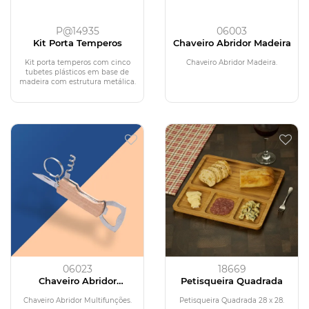
P@14935
06003
Kit Porta Temperos
Chaveiro Abridor Madeira
Kit porta temperos com cinco
Chaveiro Abridor Madeira.
tubetes plásticos em base de
madeira com estrutura metálica.
06023
18669
Chaveiro Abridor
Petisqueira Quadrada
Multifunções
Chaveiro Abridor Multifunções.
Petisqueira Quadrada 28 x 28.