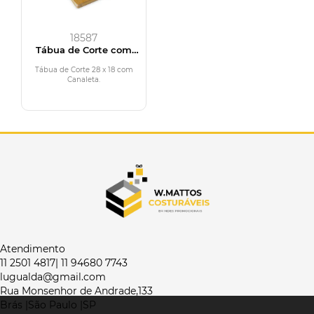
18587
Tábua de Corte com
Canaleta
Tábua de Corte 28 x 18 com
Canaleta.
Atendimento
11 2501 4817| 11 94680 7743
lugualda@gmail.com
Rua Monsenhor de Andrade,133
Brás |São Paulo |SP