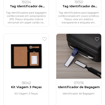
19204
19150
Tag Identificador de
Tag Identificador de
Bagagem
Bagagem
Tag identificadora para bagagem
Tag identificadora para bagagem
confeccionado em polipropileno
confeccionado em couro sintético.
(PP). Possui etiqueta interna
Possui visor em plástico
removível em papel cartão no...
transparente e etiqueta em...
18042
07076
Kit Viagem 3 Peças
Identificador de Bagagem
Kit Viagem 3 Peças.
Identificador de Bagagem.