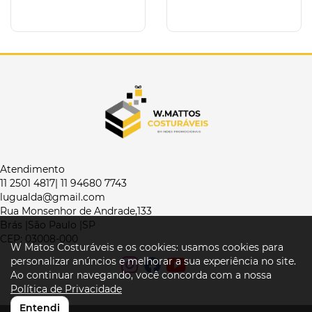
Atendimento
11 2501 4817| 11 94680 7743
lugualda@gmail.com
Rua Monsenhor de Andrade,133
Brás |São Paulo |SP
CEP: 03008-000
W Matos Costuráveis e os cookies: usamos cookies para
personalizar anúncios e melhorar a sua experiência no site.
Ao continuar navegando, você concorda com a nossa
Política de Privacidade
Entendi