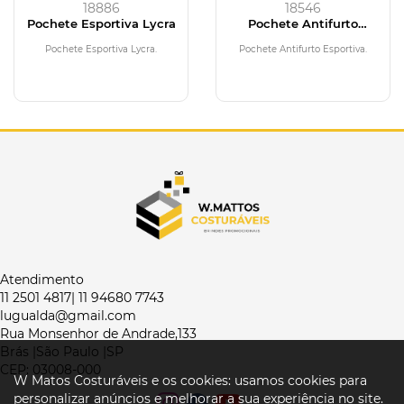
18886
18546
Pochete Esportiva Lycra
Pochete Antifurto
Esportiva
Pochete Esportiva Lycra.
Pochete Antifurto Esportiva.
Atendimento
11 2501 4817| 11 94680 7743
lugualda@gmail.com
Rua Monsenhor de Andrade,133
Brás |São Paulo |SP
CEP: 03008-000
W Matos Costuráveis e os cookies: usamos cookies para
personalizar anúncios e melhorar a sua experiência no site.