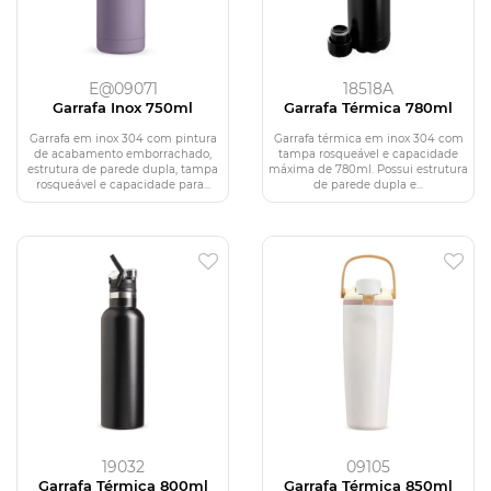
E@09071
18518A
Garrafa Inox 750ml
Garrafa Térmica 780ml
Garrafa em inox 304 com pintura
Garrafa térmica em inox 304 com
de acabamento emborrachado,
tampa rosqueável e capacidade
estrutura de parede dupla, tampa
máxima de 780ml. Possui estrutura
rosqueável e capacidade para...
de parede dupla e...
19032
09105
Garrafa Térmica 800ml
Garrafa Térmica 850ml