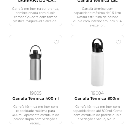
GARRAFA DUPLA
Garrafa Térmica 1,5L
CAMADA NA COR
BRANCA - 550 ML
Garrafa em Inox na cor branca,
Garrafa térmica com
confeccionada com dupla
capacidade máxima de 1,5 litro.
camada.\nConta com tampa
Possui estrutura de parede
plástica rosqueável e alça de...
dupla com interior em inox 304
e exterior...
19005
19004
Garrafa Térmica 400ml
Garrafa Térmica 800ml
Garrafa térmica em inox com
Garrafa térmica em inox com
capacidade máxima para
capacidade de até 800ml. Conta
400ml. Apresenta estrutura de
com estrutura de parede dupla
parede dupla com vedação a
e vedação a vácuo, o que...
vácuo,...