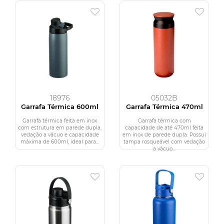
18976
05032B
Garrafa Térmica 600ml
Garrafa Térmica 470ml
Garrafa térmica feita em inox
Garrafa térmica com
com estrutura em parede dupla,
capacidade de até 470ml feita
vedação a vácuo e capacidade
em inox de parede dupla. Possui
máxima de 600ml, ideal para...
tampa rosqueável com vedação
a vácuo...