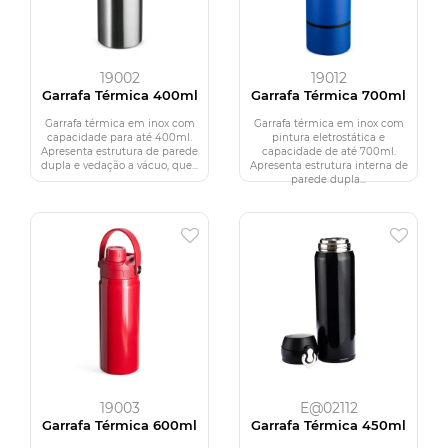
19002
19012
Garrafa Térmica 400ml
Garrafa Térmica 700ml
Garrafa térmica em inox com
Garrafa térmica em inox com
capacidade para até 400ml.
pintura eletrostática e
Apresenta estrutura de parede
capacidade de até 700ml.
dupla e vedação a vácuo, que...
Apresenta estrutura interna de
parede dupla...
19003
E@02112
Garrafa Térmica 600ml
Garrafa Térmica 450ml