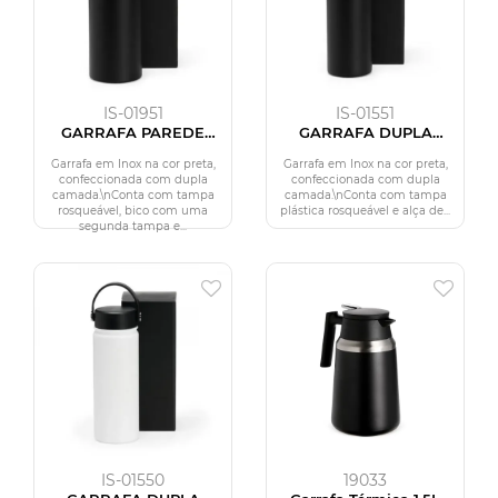
IS-01951
IS-01551
GARRAFA PAREDE
GARRAFA DUPLA
DUPLA NA COR PRETA -
CAMADA NA COR
950 ML
PRETA - 550 ML
Garrafa em Inox na cor preta,
Garrafa em Inox na cor preta,
confeccionada com dupla
confeccionada com dupla
camada.\nConta com tampa
camada.\nConta com tampa
rosqueável, bico com uma
plástica rosqueável e alça de...
segunda tampa e...
IS-01550
19033