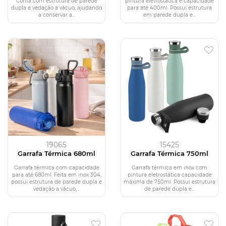
Conta com estrutura de parede
pintura eletrostática e capacidade
dupla e vedação a vácuo, ajudando
para até 400ml. Possui estrutura
a conservar a...
em parede dupla e...
19065
15425
Garrafa Térmica 680ml
Garrafa Térmica 750ml
Garrafa térmica com capacidade
Garrafa térmica em inox com
para até 680ml. Feita em inox 304,
pintura eletrostática capacidade
possui estrutura de parede dupla e
máxima de 750ml. Possui estrutura
vedação a vácuo,...
de parede dupla e...