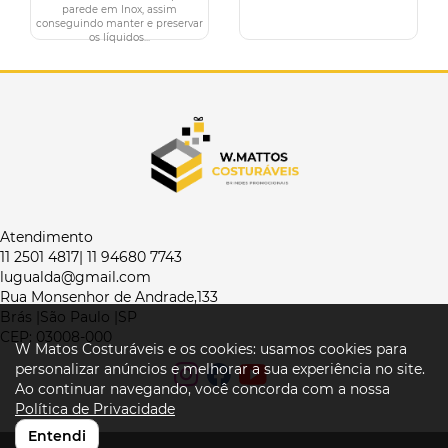
parede em Inox, assim
conseguindo manter e preservar
os líquidos...
Atendimento
11 2501 4817| 11 94680 7743
lugualda@gmail.com
Rua Monsenhor de Andrade,133
Brás |São Paulo |SP
CEP: 03008-000
W Matos Costuráveis e os cookies: usamos cookies para
personalizar anúncios e melhorar a sua experiência no site.
Ao continuar navegando, você concorda com a nossa
Política de Privacidade
Entendi