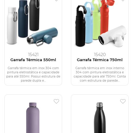
15421
15420
Garrafa Térmica 550ml
Garrafa Térmica 750ml
Garrafa térmica em inox 304 com
Garrafa térmica em inox interno
pintura eletrostática e capacidade
304 com pintura eletrostática e
para até 550ml. Possui estrutura de
capacidade para até 750ml. Conta
parede dupla e...
com estrutura de parede...