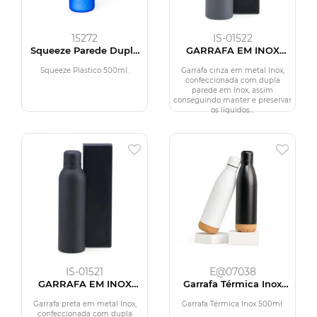
15272
IS-01522
Squeeze Parede Dupla
GARRAFA EM INOX
500ml
PAREDE DUPLA - CINZA
- 470 ML
Squeeze Plástico 500ml.
Garrafa cinza em metal Inox,
confeccionada com dupla
parede em Inox, assim
conseguindo manter e preservar
os líquidos...
IS-01521
E@07038
GARRAFA EM INOX
Garrafa Térmica Inox
PAREDE DUPLA -
500ml
PRETO - 470 ML
Garrafa preta em metal Inox,
Garrafa Térmica Inox 500ml.
confeccionada com dupla