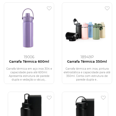
19006
18949P
Garrafa Térmica 600ml
Garrafa Térmica 350ml
Garrafa térmica em aço inox 304 e
Garrafa térmica em inox, pintura
capacidade para até 600ml.
eletrostática e capacidade para até
Apresenta estrutura de parede
350ml. Conta com estrutura de
dupla e vedação a vácuo,...
parede dupla e...