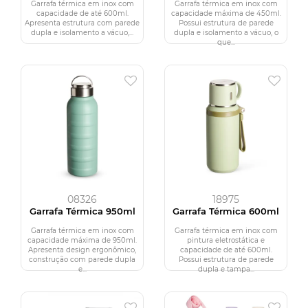
Garrafa térmica em inox com
Garrafa térmica em inox com
capacidade de até 600ml.
capacidade máxima de 450ml.
Apresenta estrutura com parede
Possui estrutura de parede
dupla e isolamento a vácuo,...
dupla e isolamento a vácuo, o
que...
08326
18975
Garrafa Térmica 950ml
Garrafa Térmica 600ml
Garrafa térmica em inox com
Garrafa térmica em inox com
capacidade máxima de 950ml.
pintura eletrostática e
Apresenta design ergonômico,
capacidade de até 600ml.
construção com parede dupla
Possui estrutura de parede
e...
dupla e tampa...