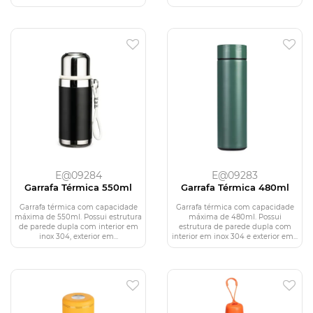
E@09284
E@09283
Garrafa Térmica 550ml
Garrafa Térmica 480ml
Garrafa térmica com capacidade
Garrafa térmica com capacidade
máxima de 550ml. Possui estrutura
máxima de 480ml. Possui
de parede dupla com interior em
estrutura de parede dupla com
inox 304, exterior em...
interior em inox 304 e exterior em...