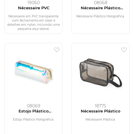
19060
08068
Nécessaire PVC
Nécessaire Plástico
Holográfica
Nécessaire em PVC transparente
Nécessaire Plástico Holográfica.
com fechamento em zíper e
detalhes em nylon, incluindo uma
pequena alça lateral.
08069
18775
Estojo Plástico
Nécessaire Plástico
Holográfica
Estojo Plástico Holográfica.
Nécessaire Plástica.