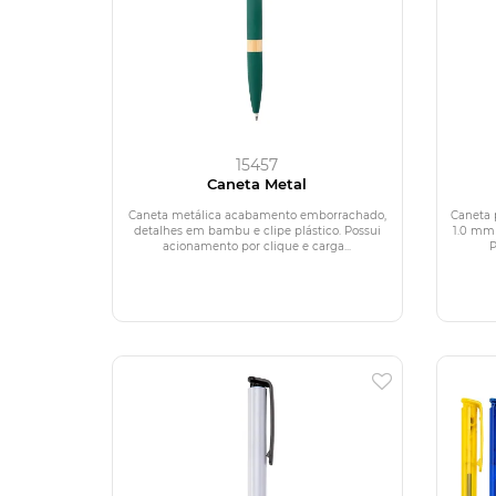
15457
Caneta Metal
Caneta metálica acabamento emborrachado,
Caneta 
detalhes em bambu e clipe plástico. Possui
1.0 mm 
acionamento por clique e carga...