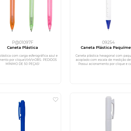
P@01097F
09254
Caneta Plástica
Caneta Plástica Paquíme
lástica com carga esferográfica azul e
Caneta plástica hexagonal com paq
ento por clique.\r\n\r\nOBS.: PEDIDOS
acoplado com escala de medição de
MÍNIMO DE 50 PEÇAS!
Possui acionamento por clique e car