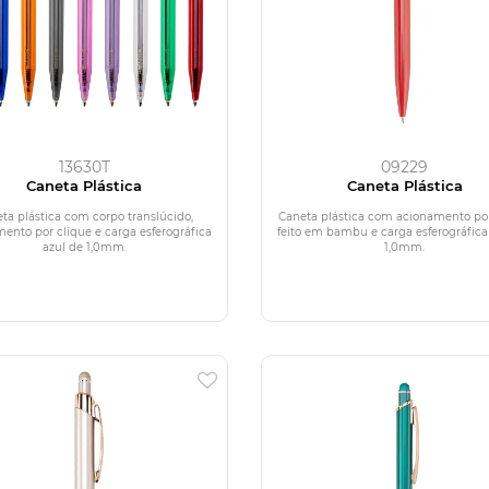
13630T
09229
Caneta Plástica
Caneta Plástica
ta plástica com corpo translúcido,
Caneta plástica com acionamento por
ento por clique e carga esferográfica
feito em bambu e carga esferográfica
azul de 1,0mm.
1,0mm.