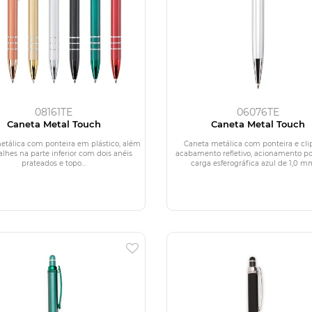
08161TE
06076TE
Caneta Metal Touch
Caneta Metal Touch
etálica com ponteira em plástico, além
Caneta metálica com ponteira e cl
alhes na parte inferior com dois anéis
acabamento refletivo, acionamento por
prateados e topo...
carga esferográfica azul de 1,0 mm 