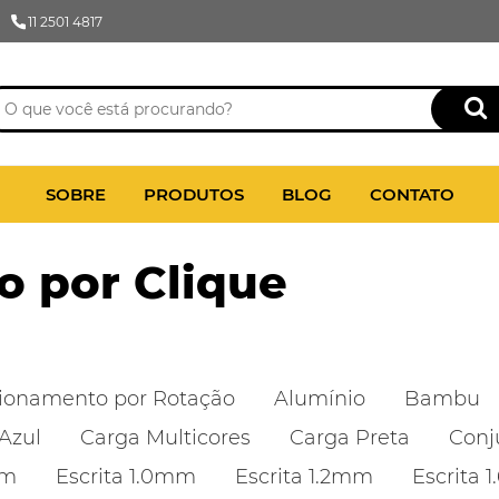
11 2501 4817
SOBRE
PRODUTOS
BLOG
CONTATO
 por Clique
ionamento por Rotação
Alumínio
Bambu
Azul
Carga Multicores
Carga Preta
Conj
mm
Escrita 1.0mm
Escrita 1.2mm
Escrita 