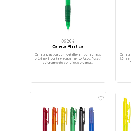
09264
Caneta Plástica
Caneta plástica com detalhe emborrachado
Caneta 
próximo à ponta e acabamento fosco. Possui
1.0mm e
acionamento por clique e carga...