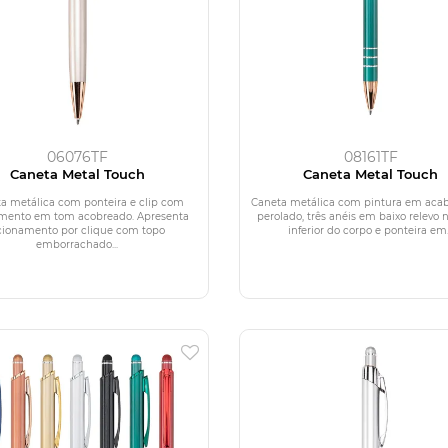
06076TF
08161TF
Caneta Metal Touch
Caneta Metal Touch
a metálica com ponteira e clip com
Caneta metálica com pintura em ac
mento em tom acobreado. Apresenta
perolado, três anéis em baixo relevo 
cionamento por clique com topo
inferior do corpo e ponteira em.
emborrachado...