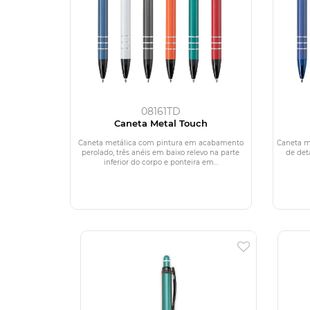
08161TD
Caneta Metal Touch
Caneta metálica com pintura em acabamento
Caneta m
perolado, três anéis em baixo relevo na parte
de det
inferior do corpo e ponteira em...