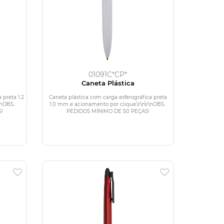
01091C*CP*
Caneta Plástica
 preta 1.2
Caneta plástica com carga esferográfica preta
nOBS.:
1.0 mm e acionamento por clique.\r\n\r\nOBS.:
!
PEDIDOS MÍNIMO DE 50 PEÇAS!