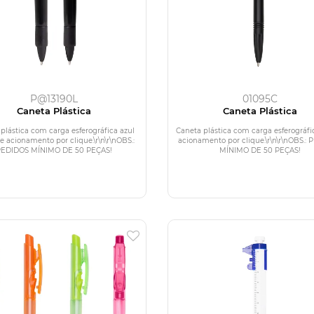
P@13190L
01095C
Caneta Plástica
Caneta Plástica
plástica com carga esferográfica azul
Caneta plástica com carga esferográfi
 acionamento por clique.\r\n\r\nOBS.:
acionamento por clique.\r\n\r\nOBS.:
PEDIDOS MÍNIMO DE 50 PEÇAS!
MÍNIMO DE 50 PEÇAS!