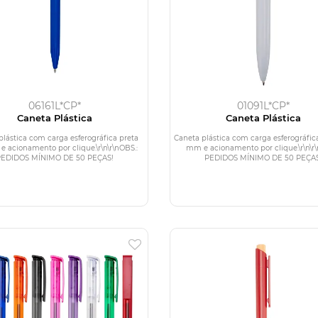
06161L*CP*
01091L*CP*
Caneta Plástica
Caneta Plástica
plástica com carga esferográfica preta
Caneta plástica com carga esferográfica
e acionamento por clique.\r\n\r\nOBS.:
mm e acionamento por clique.\r\n\r\
PEDIDOS MÍNIMO DE 50 PEÇAS!
PEDIDOS MÍNIMO DE 50 PEÇAS