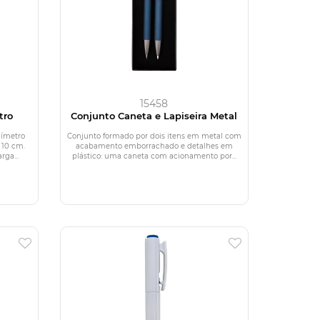
15458
tro
Conjunto Caneta e Lapiseira Metal
uímetro
Conjunto formado por dois itens em metal com
 10 cm.
acabamento emborrachado e detalhes em
ga...
plástico: uma caneta com acionamento por...