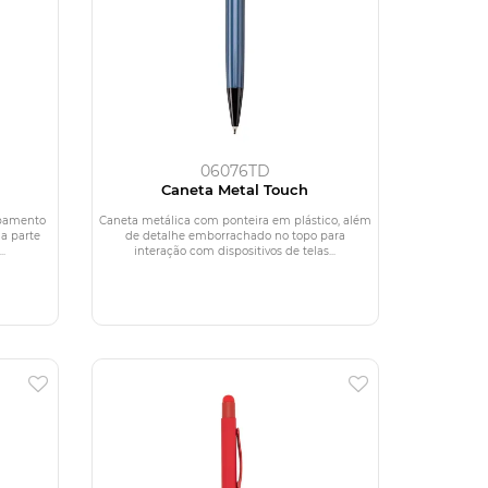
06076TD
Caneta Metal Touch
abamento
Caneta metálica com ponteira em plástico, além
na parte
de detalhe emborrachado no topo para
..
interação com dispositivos de telas...