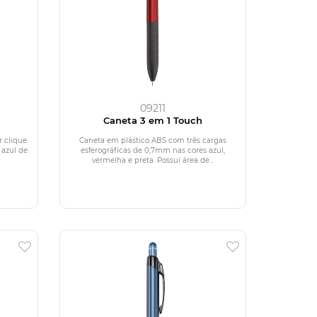
09211
Caneta 3 em 1 Touch
 clique
Caneta em plástico ABS com três cargas
 azul de
esferográficas de 0,7mm nas cores azul,
vermelha e preta. Possui área de...