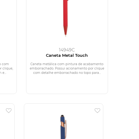
14949C
Caneta Metal Touch
ip com
Caneta metálica com pintura de acabamento
 clique,
emborrachado. Possui acionamento por clique
e...
com detalhe emborrachado no topo para...