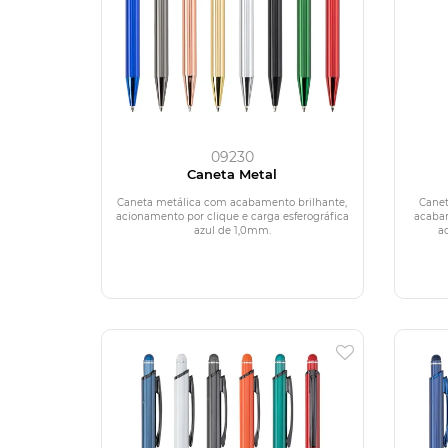
09230
Caneta Metal
Caneta metálica com acabamento brilhante,
Canet
acionamento por clique e carga esferográfica
acaba
azul de 1,0mm.
a