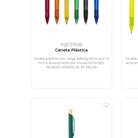
P@13190B
Caneta Plástica
Caneta plástica com carga esferográfica azul 1.0
Caneta p
mm e acionamento por clique.\r\n\r\nOBS.:
acionam
PEDIDOS MÍNIMO DE 50 PEÇAS!