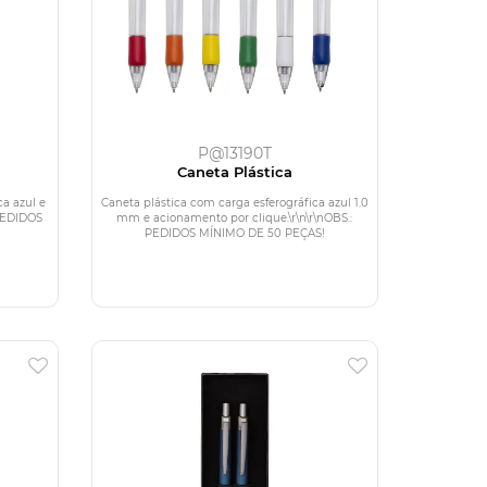
P@13190T
Caneta Plástica
ca azul e
Caneta plástica com carga esferográfica azul 1.0
 PEDIDOS
mm e acionamento por clique.\r\n\r\nOBS.:
PEDIDOS MÍNIMO DE 50 PEÇAS!