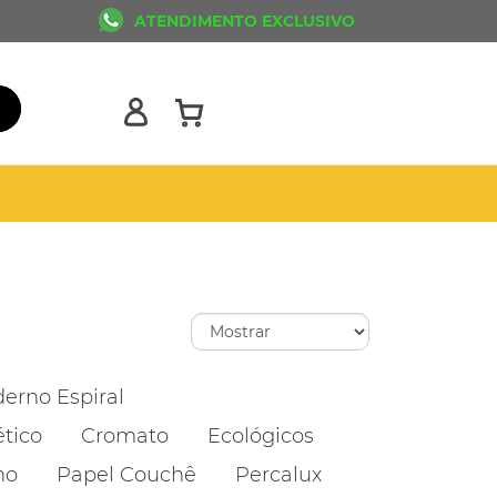
ATENDIMENTO EXCLUSIVO
erno Espiral
ético
Cromato
Ecológicos
ho
Papel Couchê
Percalux