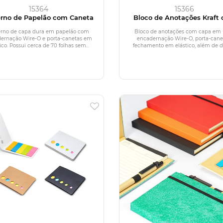
15364
15366
rno de Papelão com Caneta
Bloco de Anotações Kraft
Caneta
rno de capa dura em papelão com
Bloco de anotações com capa em k
ernação Wire-O e porta-canetas em
encadernação Wire-O, porta-cane
ico. Possui cerca de 70 folhas sem...
fechamento em elástico, além de di