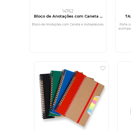
14762
Bloco de Anotações com Caneta e
TA
Autoadesivos
Bloco de Anotações com Caneta e Autoadesivos.
Porta c
acompan