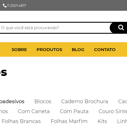
11 2501 4817
SOBRE
PRODUTOS
BLOG
CONTATO
os
oadesivos
Blocos
Caderno Brochura
Cad
nos
Com Caneta
Com Pauta
Couro Sint
Folhas Brancas
Folhas Marfim
Kits
Lin