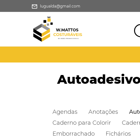
lugualda@gmail.com
Autoadesiv
Agendas
Anotações
Aut
Caderno para Colorir
Cader
Emborrachado
Fichários