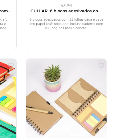
53791
 com
GULLAR. 6 blocos adesivados com
25 folhas cada e capa em papel kraft
reciclado
raft,
6 blocos adesivados com 25 folhas cada e capa
ta e
em papel kraft reciclado. Incluso caderno com
sco...
100 páginas lisas e caneta...