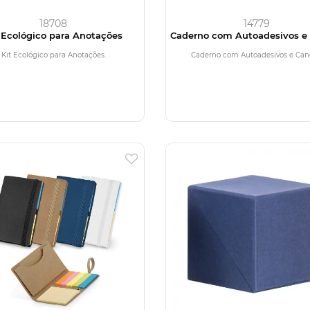
18708
14779
 Ecológico para Anotações
Caderno com Autoadesivos e
Kit Ecológico para Anotações.
Caderno com Autoadesivos e Can