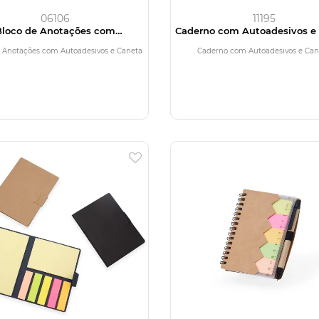
06106
11195
Bloco de Anotações com
Caderno com Autoadesivos e
Autoadesivos e Caneta
 Anotações com Autoadesivos e Caneta
Caderno com Autoadesivos e Can