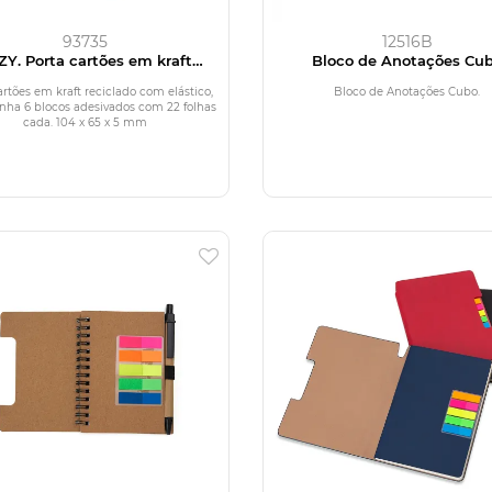
93735
12516B
ZY. Porta cartões em kraft
Bloco de Anotações Cu
reciclado com elástico
artões em kraft reciclado com elástico,
Bloco de Anotações Cubo.
ha 6 blocos adesivados com 22 folhas
cada. 104 x 65 x 5 mm