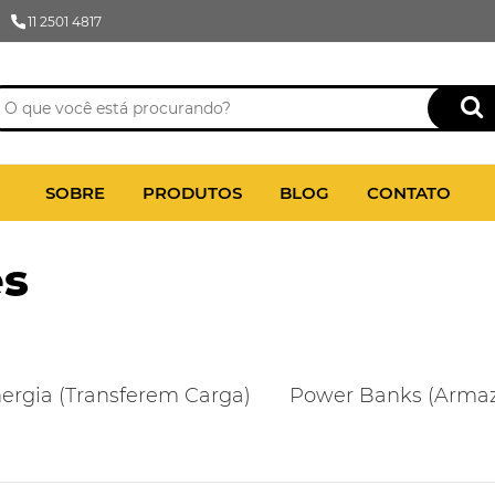
11 2501 4817
SOBRE
PRODUTOS
BLOG
CONTATO
es
ergia (Transferem Carga)
Power Banks (Armaz