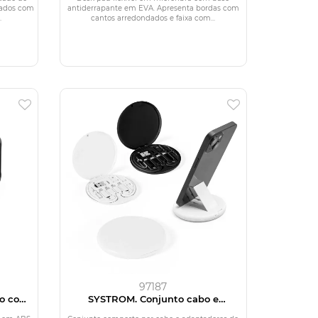
rados com
antiderrapante em EVA. Apresenta bordas com
.
cantos arredondados e faixa com...
97187
ro com
SYSTROM. Conjunto cabo e
20W em
adaptadores de carregamento