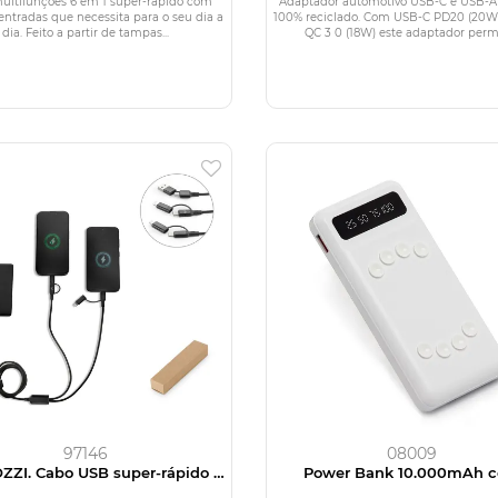
ABS 100% reciclado
ultifunções 6 em 1 super-rápido com
Adaptador automotivo USB-C e USB-
entradas que necessita para o seu dia a
100% reciclado. Com USB-C PD20 (20W
dia. Feito a partir de tampas...
QC 3 0 (18W) este adaptador permit
97146
08009
ZI. Cabo USB super-rápido 6
Power Bank 10.000mAh 
em alumínio 20% reciclado e
Lanterna e Multissaída