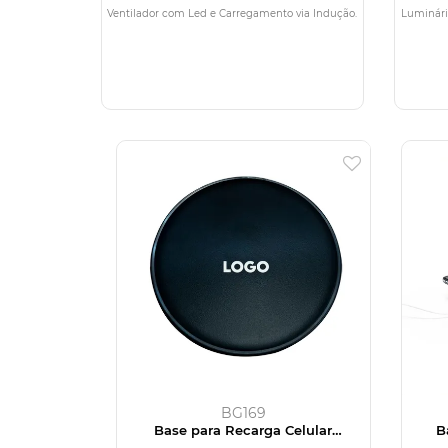
Ventilador com Led e Carregamento via Indução.
Luminári
BG169
Base para Recarga Celular
B
Luminosa