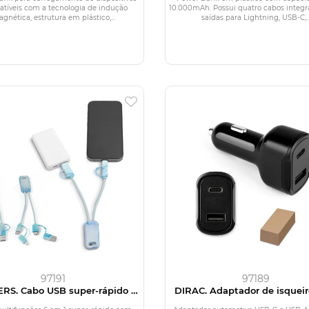
tíveis com a tecnologia de indução
10.000mAh. Possui quatro cabos integ
gnética, estrutura em plástico,...
saídas para Lightning, USB-C,..
97191
97189
RS. Cabo USB super-rápido 6
DIRAC. Adaptador de isquei
 1 em PET 100% reciclado
porta USB-A 18W e USB-C 