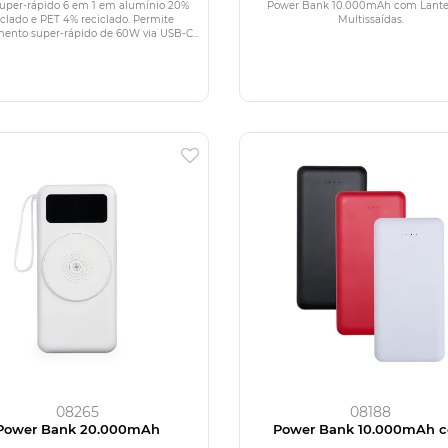
PET 4% reciclado
uper-rápido 6 em 1 em alumínio 20%
Power Bank 10.000mAh com Lante
iclado e PET 4% reciclado. Permite
Multissaídas.
ento super-rápido de 60W via USB-C...
08265
08188
Power Bank 20.000mAh
Power Bank 10.000mAh 
Indicador LED