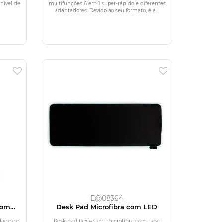
Ah)
nível de
multifunções 6 em 1 super-rápido e diferentes
adaptadores. Devido ao seu formato, é a...
E@08364
com
Desk Pad Microfibra com LED
u via
dade de
Desk pad flexível em microfibra com base