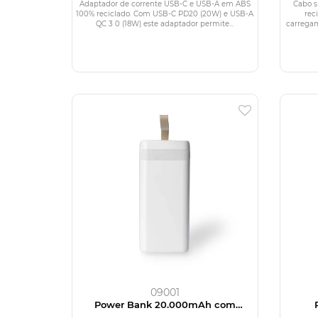
em ABS 100% reciclado
Adaptador de corrente USB-C e USB-A em ABS
Cabo s
100% reciclado. Com USB-C PD20 (20W) e USB-A
rec
QC 3 0 (18W) este adaptador permite...
carregam
09001
Power Bank 20.000mAh com
Lanterna e Multissaídas