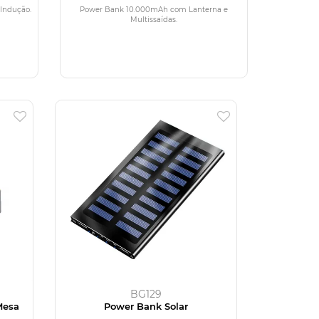
Indução.
Power Bank 10.000mAh com Lanterna e
Multissaídas.
BG129
Mesa
Power Bank Solar