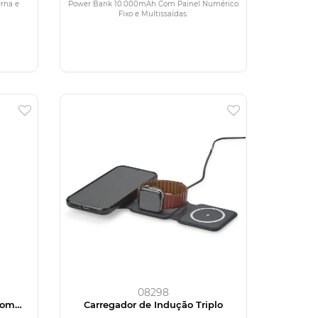
rna e
Power Bank 10.000mAh Com Painel Numérico
Fixo e Multissaídas.
08298
com
Carregador de Indução Triplo