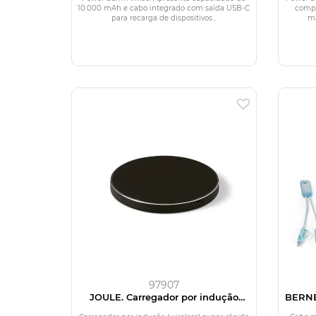
10.000 mAh e cabo integrado com saída USB-C
compa
para recarga de dispositivos...
ma
97907
JOULE. Carregador por indução
BERNE
super-rápido, em ABS 100% reciclado
em