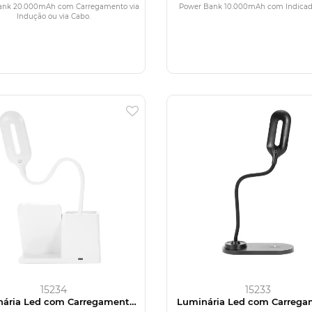
ank 20.000mAh com Carregamento via
Power Bank 10.000mAh com Indicad
Indução ou via Cabo.
15234
15233
ária Led com Carregamento
Luminária Led com Carreg
a Indução e Porta-caneta
via Indução