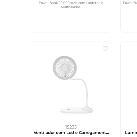
Power Bank 20.000mAh com Lanterna e
Power B
Multissaídas.
15235
Ventilador com Led e Carregamento
Lumin
via Indução
vi