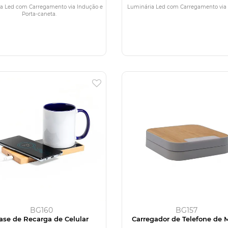
a Led com Carregamento via Indução e
Luminária Led com Carregamento via 
Porta-caneta.
BG160
BG157
ase de Recarga de Celular
Carregador de Telefone de 