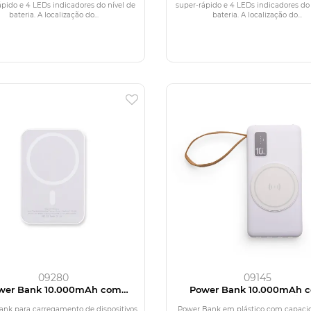
BS reciclado (10 000 mAh)
e ABS reciclado (5 000 m
ápido e 4 LEDs indicadores do nível de
super-rápido e 4 LEDs indicadores do 
bateria. A localização do...
bateria. A localização do...
09280
09145
wer Bank 10.000mAh com
Power Bank 10.000mAh 
arregamento via Indução
Carregamento via Indução o
Cabo
ank para carregamento de dispositivos
Power Bank em plástico com capaci