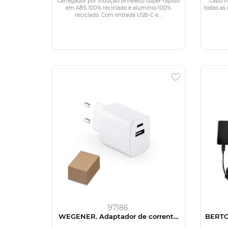
e alumínio 100% reciclado
Carregador por indução (wireless) super-rápido
Cabo m
em ABS 100% reciclado e alumínio 100%
todas as 
reciclado. Com entrada USB-C e...
97186
WEGENER. Adaptador de corrente
BERTOZ
com porta USB-A 18W e USB-C 20W
em 1 