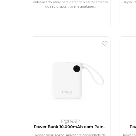
e A
entrelaçado, ideal para garantir o carregamento
super-r
do seu dispositivo em qualquer...
E@09312
Power Bank 10.000mAh com Painel
Po
de LED
C
Power bank Ankoo. Apresenta capacidade de
Power b