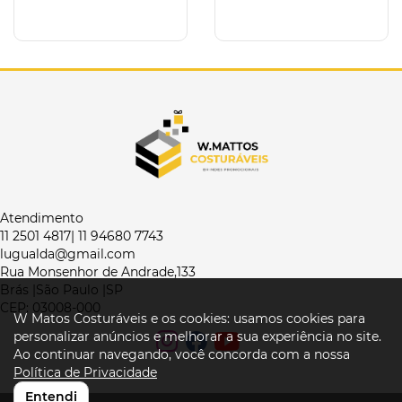
Atendimento
11 2501 4817| 11 94680 7743
lugualda@gmail.com
Rua Monsenhor de Andrade,133
Brás |São Paulo |SP
CEP: 03008-000
W Matos Costuráveis e os cookies: usamos cookies para
personalizar anúncios e melhorar a sua experiência no site.
Ao continuar navegando, você concorda com a nossa
Política de Privacidade
Entendi